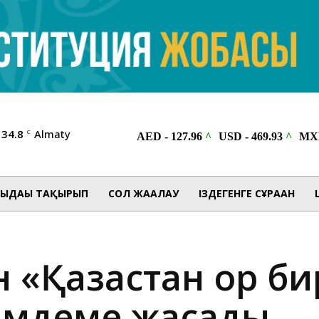
34.8
Almaty
C
ЫДАҒЫ ТАҚЫРЫП
СОЛ ЖАҒАЛАУ
ІЗДЕГЕНГЕ СҰРАҒАН
н «Қазақстан қор 
лімдеме жасады