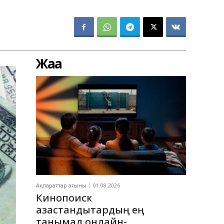
Жаңа
Ақпараттар ағыны
01.08.2026
Кинопоиск
қазақстандықтардың ең
танымал онлайн-