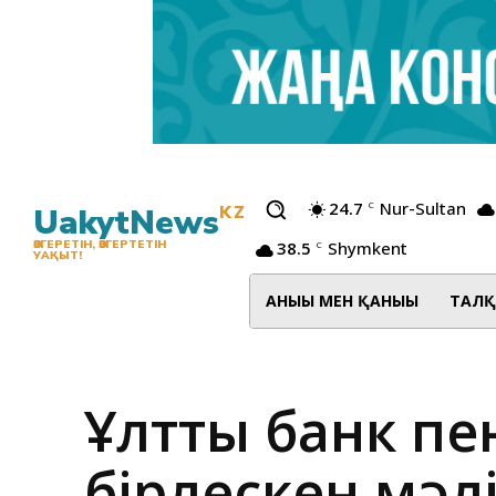
24.7
Nur-Sultan
C
UakytNews
KZ
38.5
Shymkent
ӨЗГЕРЕТІН, ӨЗГЕРТЕТІН
C
УАҚЫТ!
АНЫҒЫ МЕН ҚАНЫҒЫ
ТАЛҚ
Ұлттық банк пе
бірлескен мә