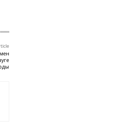
ticle
ймен
зуге
рды