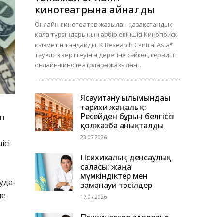
кинотеатрына айналды
Онлайн-кинотеатрға жазылған қазақстандық
қала тұрғындарының әрбір екіншісі Кинопоиск
қызметін таңдайды. K Research Central Asia*
тәуелсіз зерттеуінің дерегіне сәйкес, сервисті
онлайн-кинотеатрларға жазылған...
Ясауитану ғылымындағы
тарихи жаңалық:
Ресейден бұрын белгісіз
іп
қолжазба анықталды
23.07.2026
ісі
Психикалық денсаулық
саласы: жаңа
мүмкіндіктер мен
уда-
заманауи тәсілдер
не
17.07.2026