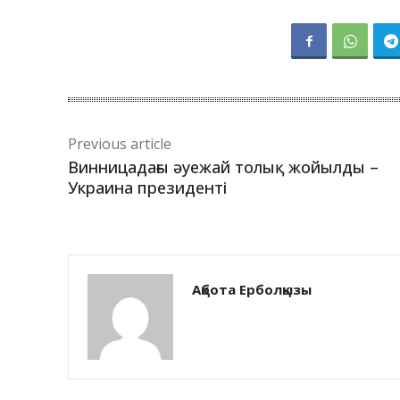
Previous article
Винницадағы әуежай толық жойылды –
Украина президенті
Ақбота Ерболқызы