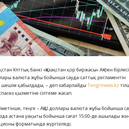
қстан Ұлттық банкі «Қазақстан қор биржасы» АҚ-пен бірлес
оллары валюта жұбы бойынша сауда-саттық регламентін
ы шешім қабылдады, – деп хабарлайды
Tengrinews.kz
тілш
спасөз қызметіне сілтеме жасап.
іметінше, теңге – АҚШ доллары валюта жұбы бойынша са
зда астана уақыты бойынша сағат 15:00-де ашылады жә
ционы форматында жүргізіледі.