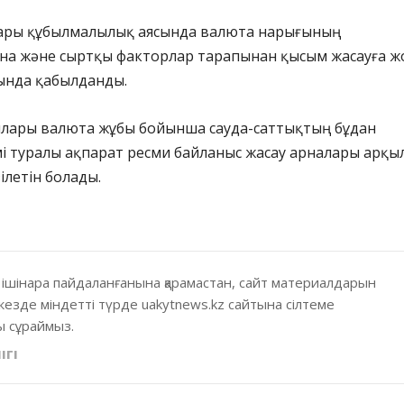
ары құбылмалылық аясында валюта нарығының
на және сыртқы факторлар тарапынан қысым жасауға ж
ында қабылданды.
оллары валюта жұбы бойынша сауда-саттықтың бұдан
і туралы ақпарат ресми байланыс жасау арналары арқы
ілетін болады.
 ішінара пайдаланғанына қарамастан, сайт материалдарын
кезде міндетті түрде uakytnews.kz сайтына сілтеме
 сұраймыз.
ІГІ