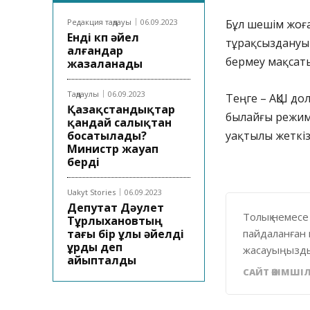
Редакция таңдауы
06.09.2023
Бұл шешім жоғ
Енді көп әйел
тұрақсыздануы
алғандар
бермеу мақсат
жазаланады
Таңдаулы
06.09.2023
Теңге – АҚШ д
Қазақстандықтар
былайғы режим
қандай салықтан
босатылады?
уақтылы жеткіз
Министр жауап
берді
Uakyt Stories
06.09.2023
Депутат Дәулет
Толық немесе
Тұрлыхановтың
тағы бір ұлы әйелді
пайдаланған 
ұрды деп
жасауыңызды
айыпталды
САЙТ ӘКІМШІЛ