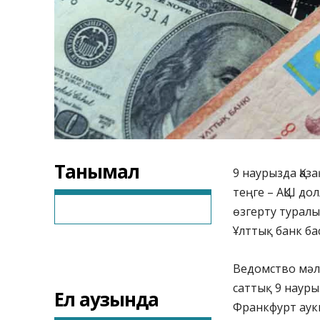
Танымал
9 наурызда Қаза
теңге – АҚШ д
өзгерту турал
Ұлттық банк ба
Ведомство мәл
саттық 9 науры
Ел аузында
Франкфурт аук