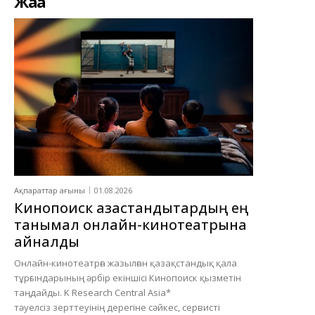
Жаңа
Ақпараттар ағыны
01.08.2026
Кинопоиск қазақстандықтардың ең
танымал онлайн-кинотеатрына
айналды
Онлайн-кинотеатрға жазылған қазақстандық қала
тұрғындарының әрбір екіншісі Кинопоиск қызметін
таңдайды. K Research Central Asia*
тәуелсіз зерттеуінің дерегіне сәйкес, сервисті