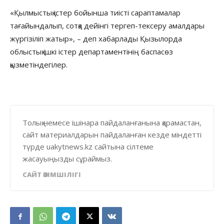
«Қылмыстық істер бойынша тиісті сараптамалар
тағайындалып, сотқа дейінгі тергеп-тексеру амалдары
жүргізіліп жатыр», – деп хабарлады Қызылорда
облыстық ішкі істер департаментінің баспасөз
қызметіндегілер.
Толық немесе ішінара пайдаланғанына қарамастан,
сайт материалдарын пайдаланған кезде міндетті
түрде uakytnews.kz сайтына сілтеме
жасауыңызды сұраймыз.
САЙТ ӘКІМШІЛІГІ