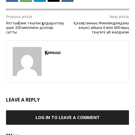
Previous article
Next article
Ұлттық банк теңгені құлдыратпау
Қазақстанның Финляндиядағы
үшін 200 миллион доллар
елшісі айына 6 млн 600 мың
сатты
теңгеге үй жалдаған
Қуаныш
LEAVE A REPLY
LOG IN TO LEAVE A COMMENT