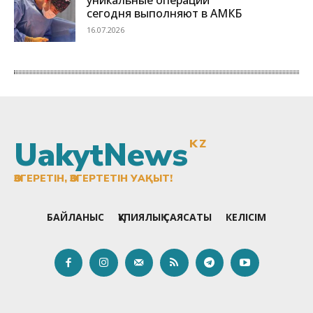
UakytNews
KZ
ӨЗГЕРЕТІН, ӨЗГЕРТЕТІН УАҚЫТ!
БАЙЛАНЫС
ҚҰПИЯЛЫҚ САЯСАТЫ
КЕЛІСІМ