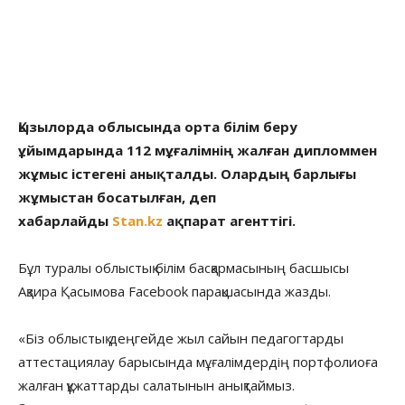
Қызылорда облысында орта білім беру
ұйымдарында 112 мұғалімнің жалған дипломмен
жұмыс істегені анықталды. Олардың барлығы
жұмыстан босатылған, деп
хабарлайды
Stan.kz
ақпарат агенттігі.
Бұл туралы облыстық білім басқармасының басшысы
Ақзира Қасымова Facebook парақшасында жазды.
«Біз облыстық деңгейде жыл сайын педагогтарды
аттестациялау барысында мұғалімдердің портфолиоға
жалған құжаттарды салатынын анықтаймыз.