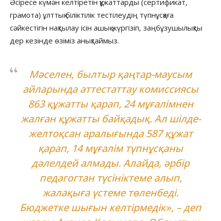
Әсіресе күмән келтіретін құжаттарды (сертификат,
грамота) ұлттық біліктілік тестілеудің түпнұсқаға
сәйкестігін нақтылау ісін ашық жүргізіп, заңбұзушылықты
дер кезінде өзіміз анықтаймыз.
Мәселен, былтыр қаңтар-маусым
айларында аттестаттау комиссиясы
863 құжатты қарап, 24 мұғалімнен
жалған құжатты байқадық. Ал шілде-
желтоқсан аралығында 587 құжат
қарап, 14 мұғалім түпнұсқаны
дәлелдей алмады. Алайда, әрбір
педагогтан түсініктеме алып,
жалақыға үстеме төленбеді.
Бюджетке шығын келтірмедік», – деп