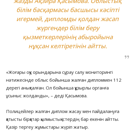
жазды Ақзира Қасымова. Облыстық
білім басқармасы басшысы кәсіпті
игермей, дипломды қолдан жасап
жүргендер білім беру
қызметкерлерінің абыройына
нұқсан келтіретінін айтты.
«Жоғары оқу орындарына сұрау салу мониторингі
нәтижесінде облыс бойынша жалған дипломмен 112
дерегі анықталған. Ол бойынша құзырлы органға
ұсыныс жолданды», – деді Қасымова.
Полицейлер жалған диплом жасау мен пайдалануға
қатысты бірқатар қылмыстық істердің бар екенін айтты.
Қазір тергеу жұмыстары жүріп жатыр.