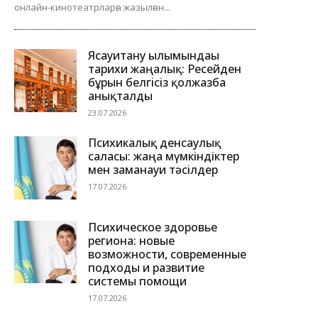
онлайн-кинотеатрларға жазылған...
Ясауитану ғылымындағы
тарихи жаңалық: Ресейден
бұрын белгісіз қолжазба
анықталды
23.07.2026
Психикалық денсаулық
саласы: жаңа мүмкіндіктер
мен заманауи тәсілдер
17.07.2026
Психическое здоровье
региона: новые
возможности, современные
подходы и развитие
системы помощи
17.07.2026