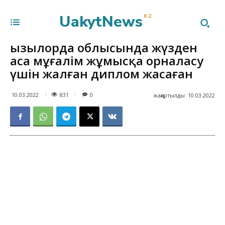
UakytNews
KZ
Қызылорда облысында жүзден
аса мұғалім жұмысқа орналасу
үшін жалған диплом жасаған
831
10.03.2022
0
жаңартылды:
10.03.2022