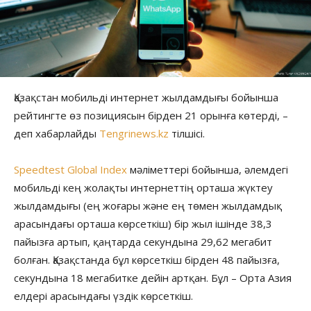
Қазақстан мобильді интернет жылдамдығы бойынша
рейтингте өз позициясын бірден 21 орынға көтерді, –
деп хабарлайды
Tengrinews.kz
тілшісі.
Speedtest Global Index
мәліметтері бойынша, әлемдегі
мобильді кең жолақты интернеттің орташа жүктеу
жылдамдығы (ең жоғары және ең төмен жылдамдық
арасындағы орташа көрсеткіш) бір жыл ішінде 38,3
пайызға артып, қаңтарда секундына 29,62 мегабит
болған. Қазақстанда бұл көрсеткіш бірден 48 пайызға,
секундына 18 мегабитке дейін артқан. Бұл – Орта Азия
елдері арасындағы үздік көрсеткіш.