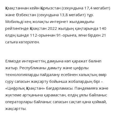
Қазақстаннан кейін Қырғызстан (секундына 17,4 мегабит)
және Өзбекстан (секундына 13,8 мегабит) тұр.
Мобильді кең жолақты интернет жылдамдығы
рейтингінде Қазақстан 2022 жылдың қаңтарында 140
елдің ішінде 112-орыннан 91-орынға, яғни бірден 21
сатыға көтерілген.
Елімізде интернеттің дамуына көп қаражат бөлініп
жатыр. Республиканы дамыту және цифрлы
технологияларды пайдалану есебінен халықтың өмір
сүру сапасын жақсарту бойынша жобалардың бірі –
«Цифрлық Қазақстан» бағдарламасы. Пандемияға және
жүктеме артқанына қарамастан, елдің ұялы байланыс
операторлары байланыс сапасын сақтап қана қоймай,
жақсартты.