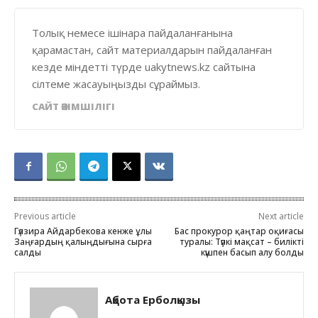
Толық немесе ішінара пайдаланғанына
қарамастан, сайт материалдарын пайдаланған
кезде міндетті түрде uakytnews.kz сайтына
сілтеме жасауыңызды сұраймыз.
САЙТ ӘКІМШІЛІГІ
Previous article
Next article
Гүлзира Айдарбекова кенже ұлы
Бас прокурор қаңтар оқиғасы
Заңғардың қалыңдығына сырға
туралы: Түпкі мақсат – билікті
салды
күшпен басып алу болды
Ақбота Ерболқызы