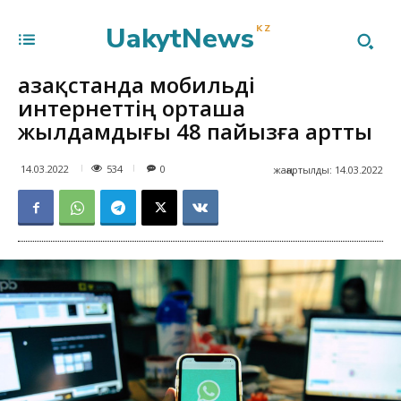
UakytNews
KZ
Қазақстанда мобильді
интернеттің орташа
жылдамдығы 48 пайызға артты
534
14.03.2022
0
жаңартылды:
14.03.2022