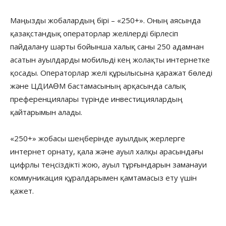
Маңызды жобалардың бірі – «250+». Оның аясында
қазақстандық операторлар желілерді бірлесіп
пайдалану шарты бойынша халық саны 250 адамнан
асатын ауылдарды мобильді кең жолақты интернетке
қосады. Операторлар желі құрылысына қаражат бөледі
және ЦДИАӨМ бастамасының арқасында салық
преференциялары түрінде инвестициялардың
қайтарымын алады.
«250+» жобасы шеңберінде ауылдық жерлерге
интернет орнату, қала және ауыл халқы арасындағы
цифрлы теңсіздікті жою, ауыл тұрғындарын заманауи
коммуникация құралдарымен қамтамасыз ету үшін
қажет.