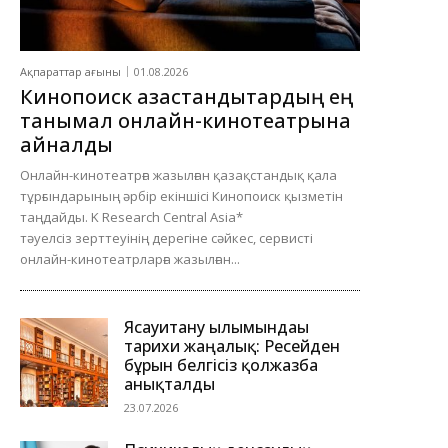
Ақпараттар ағыны
01.08.2026
Кинопоиск қазақстандықтардың ең
танымал онлайн-кинотеатрына
айналды
Онлайн-кинотеатрға жазылған қазақстандық қала
тұрғындарының әрбір екіншісі Кинопоиск қызметін
таңдайды. K Research Central Asia*
тәуелсіз зерттеуінің дерегіне сәйкес, сервисті
онлайн-кинотеатрларға жазылған...
Ясауитану ғылымындағы
тарихи жаңалық: Ресейден
бұрын белгісіз қолжазба
анықталды
23.07.2026