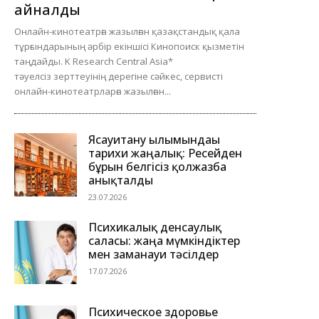
айналды
Онлайн-кинотеатрға жазылған қазақстандық қала
тұрғындарының әрбір екіншісі Кинопоиск қызметін
таңдайды. K Research Central Asia*
тәуелсіз зерттеуінің дерегіне сәйкес, сервисті
онлайн-кинотеатрларға жазылған...
Ясауитану ғылымындағы
тарихи жаңалық: Ресейден
бұрын белгісіз қолжазба
анықталды
23.07.2026
Психикалық денсаулық
саласы: жаңа мүмкіндіктер
мен заманауи тәсілдер
17.07.2026
Психическое здоровье