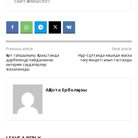
САЙТ ӘКІМШІЛІГІ
Previous article
Next article
Қант тапшылығы: Қазақстанда
Нұр-Сұлтанда көшеде маска
дүрбелеңді пайдаланған
тағу міндеті алып тасталды
көтерме саудагерлер
жазаланады
Ақбота Ерболқызы