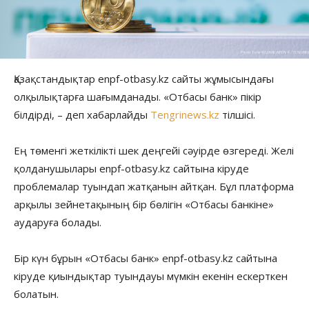
Қазақстандықтар enpf-otbasy.kz сайты жұмысындағы
олқылықтарға шағымданады. «Отбасы банк» пікір
білдірді, – деп хабарлайды
Tengrinews.kz
тілшісі.
Ең төменгі жеткілікті шек деңгейі сәуірде өзгереді. Желі
қолданушылары enpf-otbasy.kz сайтына кіруде
проблемалар туындап жатқанын айтқан. Бұл платформа
арқылы зейнетақының бір бөлігін «Отбасы банкіне»
аударуға болады.
Бір күн бұрын «Отбасы банк» enpf-otbasy.kz сайтына
кіруде қиындықтар туындауы мүмкін екенін ескерткен
болатын.