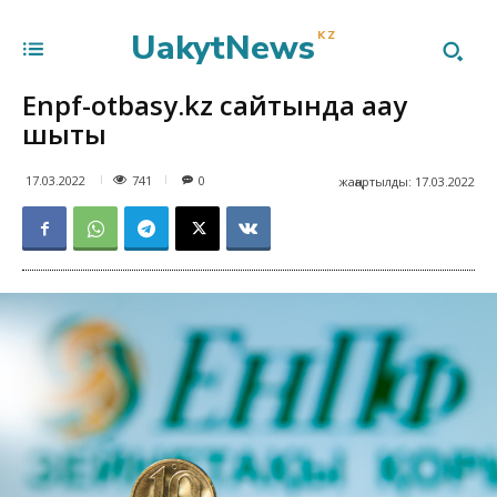
UakytNews
KZ
Еnpf-otbasy.kz сайтында ақау
шықты
741
17.03.2022
0
жаңартылды:
17.03.2022