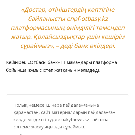
«Достар, өтініштердің көптігіне
байланысты enpf-otbasy.kz
платформасының өнімділігі төмендеп
жатыр. Қолайсыздықтар үшін кешірім
сұраймыз», – деді банк өкілдері.
Кейінірек «Отбасы банк» IT мамандары платформа
бойынша жұмыс істеп жатқанын мәлімдеді.
Толық немесе ішінара пайдаланғанына
қарамастан, сайт материалдарын пайдаланған
кезде міндетті түрде uakytnews.kz сайтына
сілтеме жасауыңызды сұраймыз.