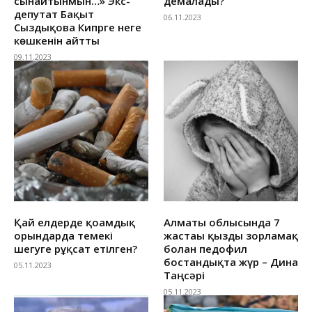
сынайтынмын…» Экс-
демалады?
депутат Бақыт
06.11.2023
Сыздықова Кипрге неге
көшкенін айтты
09.11.2023
Қай елдерде қоғамдық
Алматы облысында 7
орындарда темекі
жастағы қызды зорламақ
шегуге рұқсат етілген?
болған педофил
бостандықта жүр – Дина
05.11.2023
Таңсәрі
05.11.2023