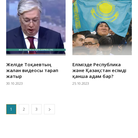
Желіде Тоқаевтың
Елімізде Республика
жалған видеосы тарап
және Қазақстан есімді
жатыр
қанша адам бар?
30.10.2023
25.10.2023
1
2
3