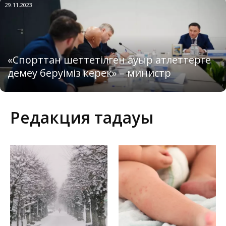
29.11.2023
«Спорттан шеттетілген ауыр атлеттерге
демеу беруіміз керек» – министр
Редакция таңдауы