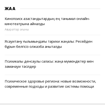
ЖАҢА
Кинопоиск қазақстандықтардың ең танымал онлайн-
кинотеатрына айналды
Ақпараттар ағыны
Ясауитану ғылымындағы тарихи жаңалық: Ресейден
бұрын белгісіз қолжазба анықталды
Психикалық денсаулық саласы: жаңа мүмкіндіктер мен
заманауи тәсілдер
Психическое здоровье региона: новые возможности,
современные подходы и развитие системы помощи