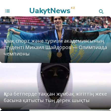
UakytNews
KZ
14.02.2026
Қазақ спорт және туризм академиясының
студенті Михаил Шайдоров — Олимпиада
чемпионы
17.04.2024
Қара бетперде таққан жұмбақ жігіттің жеке
басына қатысты тың дерек шықты