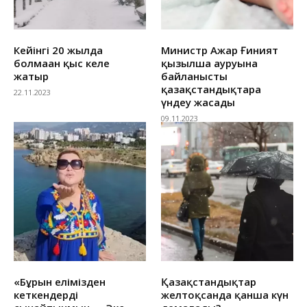
Кейінгі 20 жылда
Министр Ажар Ғиният
болмаған қыс келе
қызылша ауруына
жатыр
байланысты
қазақстандықтарға
22.11.2023
үндеу жасады
09.11.2023
«Бұрын елімізден
Қазақстандықтар
кеткендерді
желтоқсанда қанша күн