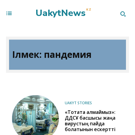
UakytNews
KZ
Ілмек:
пандемия
UAKYT STORIES
«Тоқтата алмаймыз»:
ДДСҰ басшысы жаңа
вирустың пайда
болатынын ескертті