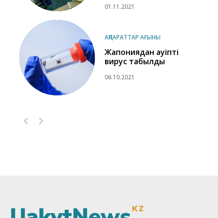
01.11.2021
АҚПАРАТТАР АҒЫНЫ
Жапониядан қауіпті
вирус табылды
06.10.2021
UakytNews
KZ