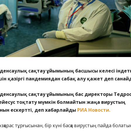
 денсаулық сақтау ұйымының басшысы келесі індет
ін қазіргі пандемиядан сабақ алу қажет деп санай
 денсаулық сақтау ұйымының бас директоры Тедро
ейесус тоқтату мүмкін болмайтын жаңа вирустың
нын ескертті, деп хабарлайды
РИА Новости.
өзқарас тұрғысынан, бір күні басқа вирустың пайда болат