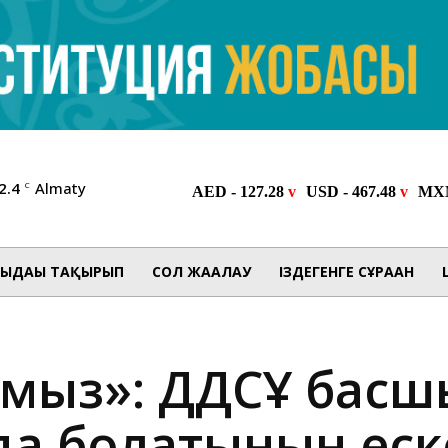
2.4
Almaty
C
ЫДАҒЫ ТАҚЫРЫП
СОЛ ЖАҒАЛАУ
ІЗДЕГЕНГЕ СҰРАҒАН
ймыз»: ДДСҰ бас
а болатынын еск