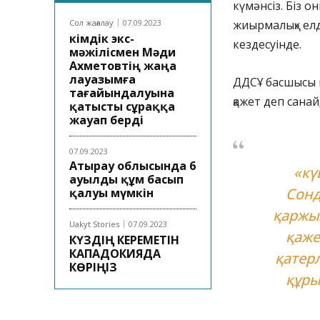
күмәнсіз. Біз о
Сол жағалау
07.09.2023
жиырмалық» елд
Әкімдік экс-
кездесуінде.
мәжілісмен Мәди
Ахметовтің жаңа
лауазымға
ДДСҰ басшысы ке
тағайындалуына
қажет деп санай
қатысты сұраққа
жауап берді
07.09.2023
Атырау облысында 6
«кү
ауылды құм басып
Сонд
қалуы мүмкін
қаржыл
Uakyt Stories
07.09.2023
қаже
КҮЗДІҢ КЕРЕМЕТІН
КАПАДОКИЯДА
қатер
КӨРІҢІЗ
құры