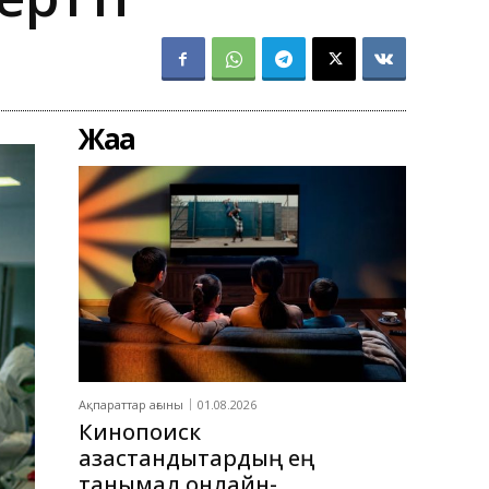
Жаңа
Ақпараттар ағыны
01.08.2026
Кинопоиск
қазақстандықтардың ең
танымал онлайн-