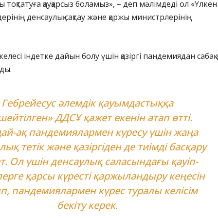
ны тоқтатуға қауқарсыз боламыз», – деп мәлімдеді ол «Үлкен
ерінің денсаулық сақтау және қаржы министрлерінің
лесі індетке дайын болу үшін қазіргі пандемиядан сабақ 
ды.
Гебрейесус әлемдік қауымдастыққа
шейтілген» ДДСҰ қажет екенін атап өтті.
ай-ақ пандемиялармен күресу үшін жаңа
ық тетік және қазіргіден де тиімді басқару
т. Ол үшін денсаулық саласындағы қауіп-
лерге қарсы күресті қаржыландыру кеңесін
п, пандемиялармен күрес туралы келісім
бекіту керек.