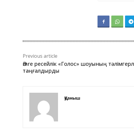
Previous article
Әmre ресейлік «Голос» шоуының тәлімгерл
таңғалдырды
Қуаныш