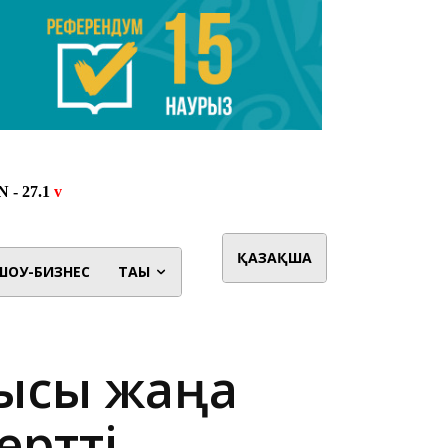
ҚАЗАҚША
ШОУ-БИЗНЕС
ТАҒЫ
шысы жаңа
ертті