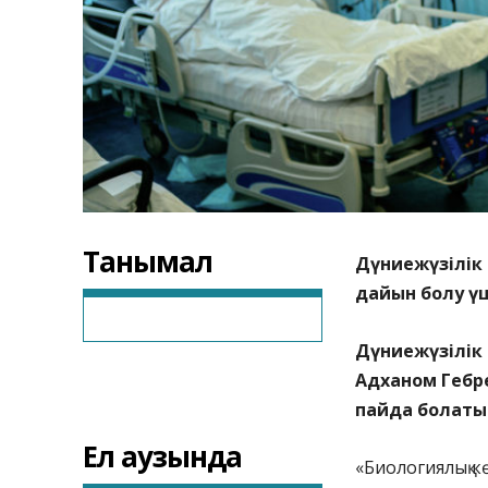
Танымал
Дүниежүзілік
дайын болу үш
Дүниежүзілік
Адханом Гебр
пайда болаты
Ел аузында
«Биологиялық к