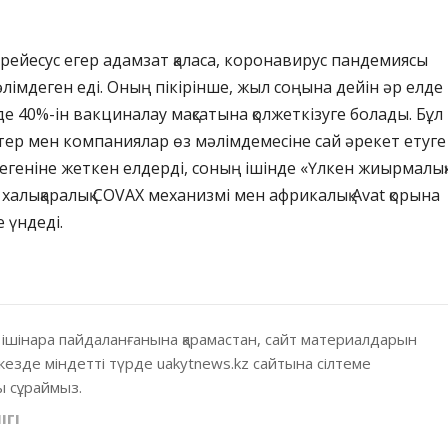
брейесус егер адамзат қаласа, коронавирус пандемиясы
лімдеген еді. Оның пікірінше, жыл соңына дейін әр елде
де 40%-ін вакциналау мақсатына қолжеткізуге болады. Бұл
ер мен компаниялар өз мәлімдемесіне сай әрекет етуге
здегеніне жеткен елдерді, соның ішінде «Үлкен жиырмалық
халықаралық COVAX механизмі мен африкалық Avat қорына
 үндеді.
 ішінара пайдаланғанына қарамастан, сайт материалдарын
кезде міндетті түрде uakytnews.kz сайтына сілтеме
 сұраймыз.
ІГІ