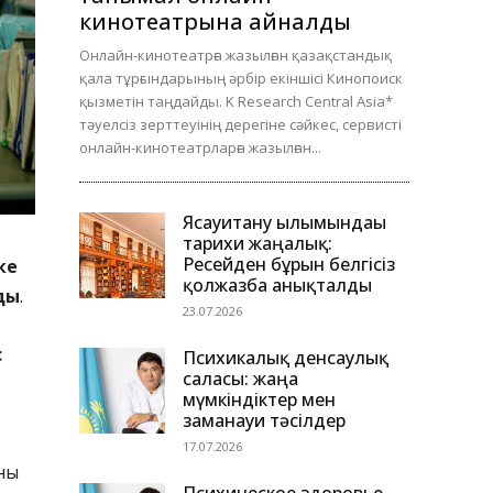
кинотеатрына айналды
Онлайн-кинотеатрға жазылған қазақстандық
қала тұрғындарының әрбір екіншісі Кинопоиск
қызметін таңдайды. K Research Central Asia*
тәуелсіз зерттеуінің дерегіне сәйкес, сервисті
онлайн-кинотеатрларға жазылған...
Ясауитану ғылымындағы
тарихи жаңалық:
Ресейден бұрын белгісіз
ке
қолжазба анықталды
ды
.
23.07.2026
с
Психикалық денсаулық
саласы: жаңа
мүмкіндіктер мен
заманауи тәсілдер
17.07.2026
ыны