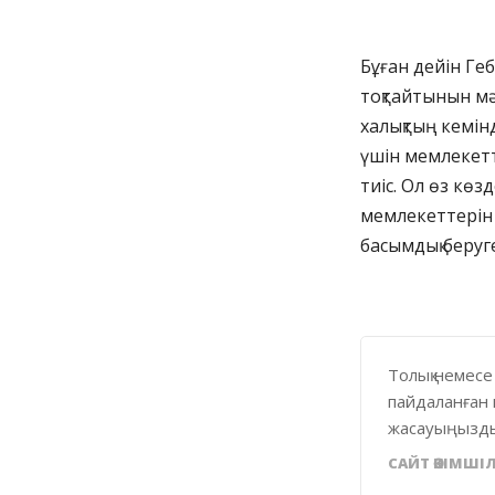
Бұған дейін Ге
тоқтайтынын мә
халықтың кемін
үшін мемлекетт
тиіс. Ол өз кө
мемлекеттерін 
басымдық беруге
Толық немесе
пайдаланған 
жасауыңызды
САЙТ ӘКІМШІЛ