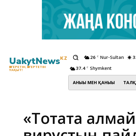
26
Nur-Sultan
3
C
UakytNews
KZ
37.4
Shymkent
ӨЗГЕРЕТІН, ӨЗГЕРТЕТІН
C
УАҚЫТ!
АНЫҒЫ МЕН ҚАНЫҒЫ
ТАЛҚ
«Тоқтата алма
вирустың пайд