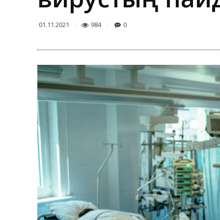
984
0
01.11.2021