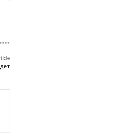
ticle
ндет