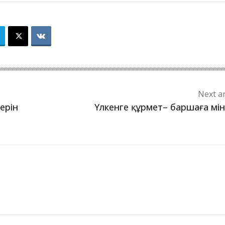
Next ar
ерін
Үлкенге құрмет– баршаға мі