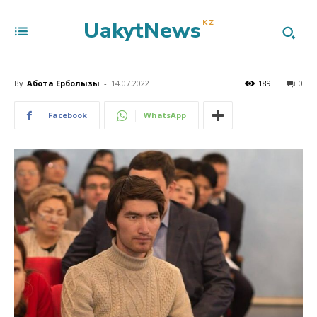
UakytNews
KZ
By
Ақбота Ерболқызы
-
14.07.2022
189
0
Facebook
WhatsApp