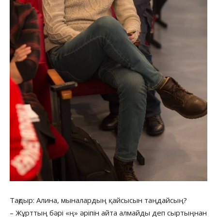
Тағдыр: Алина, мыналардың қайсысын таңдайсың?
– Жұрттың бәрі «ң» әріпін айта алмайды деп сыртыңнан