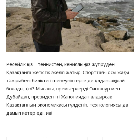
Ресейлік қыз – теннистен, кениялық қыз жүгіруден
Қазақстанға жетістік әкеліп жатыр. Спорттағы осы жақсы
тәжірибені биліктегі шенеуніктерге де қолдансақ қалай
болады, өзі? Мысалы, премьерлерді Сингапур мен
Дубайдан, президентті Жапониядан алдырсақ,
Қазақстанның экономикасы гүлденіп, технологиясы да
дамып кетер еді, иә!