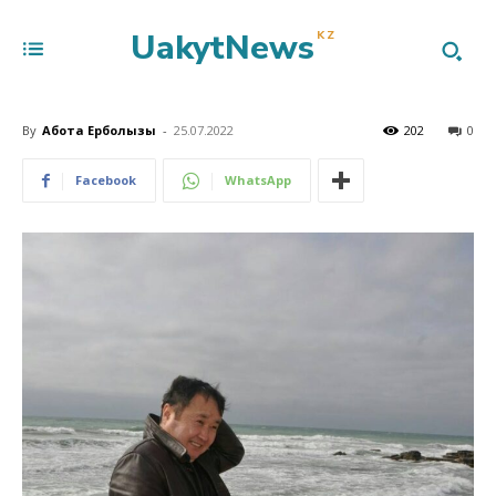
UakytNews
KZ
By
Ақбота Ерболқызы
-
25.07.2022
202
0
Facebook
WhatsApp