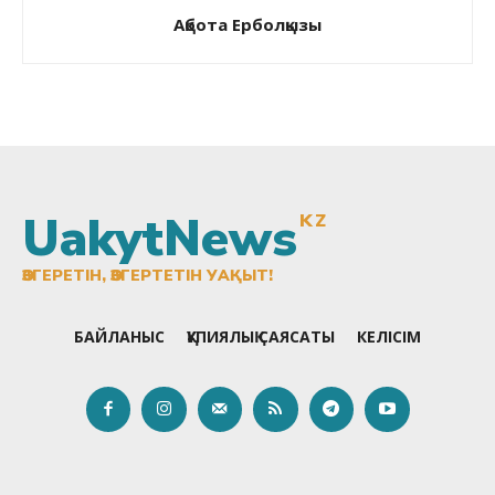
Ақбота Ерболқызы
UakytNews
KZ
ӨЗГЕРЕТІН, ӨЗГЕРТЕТІН УАҚЫТ!
БАЙЛАНЫС
ҚҰПИЯЛЫҚ САЯСАТЫ
КЕЛІСІМ