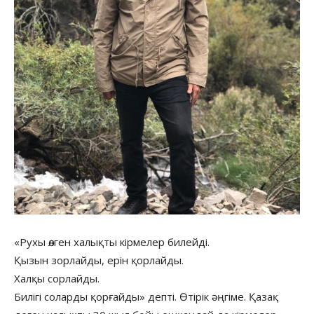
«Рухы өлген халықты кірмелер билейді.
Қызын зорлайды, ерін қорлайды.
Халқы сорлайды.
Билігі соларды қорғайды» депті. Өтірік әңгіме. Қазақ