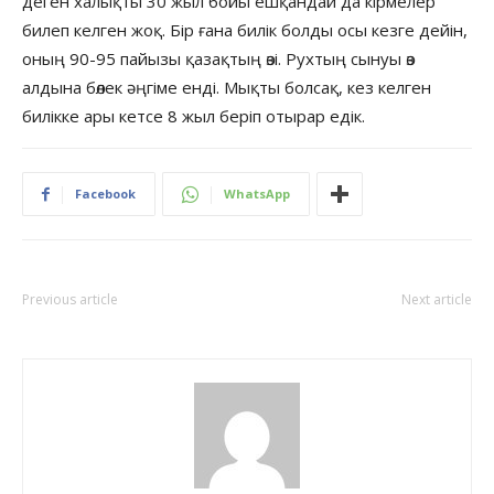
деген халықты 30 жыл бойы ешқандай да кірмелер
билеп келген жоқ. Бір ғана билік болды осы кезге дейін,
оның 90-95 пайызы қазақтың өзі. Рухтың сынуы өз
алдына бөлек әңгіме енді. Мықты болсақ, кез келген
билікке ары кетсе 8 жыл беріп отырар едік.
Facebook
WhatsApp
Previous article
Next article