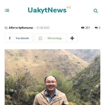
UakytNews
KZ
By
Ақбота Ерболқызы
-
01.08.2022
207
0
Facebook
WhatsApp