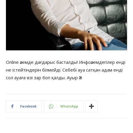
Online әлемде дағдарыс басталды! Инфоәлемдегілер енді
не істейтіндерін білмейді. Себебі ауа сатқан адам енді
сол ауаға өзі зар боп қалды. Ауыр ә?!
Facebook
WhatsApp