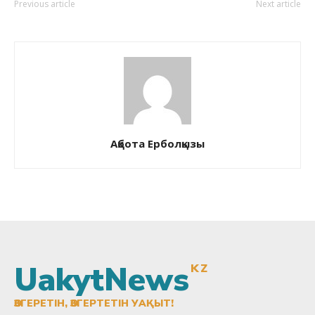
Previous article
Next article
Ақбота Ерболқызы
UakytNews
KZ
ӨЗГЕРЕТІН, ӨЗГЕРТЕТІН УАҚЫТ!