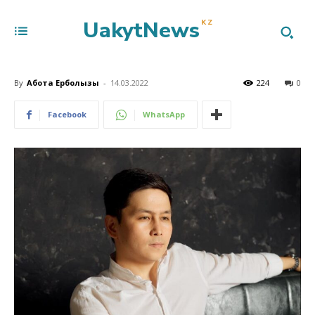
UakytNews
KZ
By
Ақбота Ерболқызы
-
14.03.2022
224
0
Facebook
WhatsApp