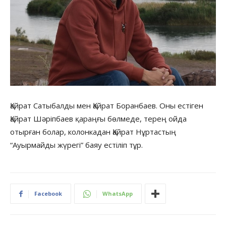
Қайрат Сатыбалды мен Қайрат Боранбаев. Оны естіген
Қайрат Шәріпбаев қараңғы бөлмеде, терең ойда
отырған болар, колонкадан Қайрат Нұртастың
“Ауырмайды жүрегі” баяу естіліп тұр.
Facebook
WhatsApp