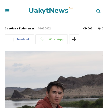
UakytNews
KZ
By
Ақбота Ерболқызы
-
16.03.2022
203
0
Facebook
WhatsApp