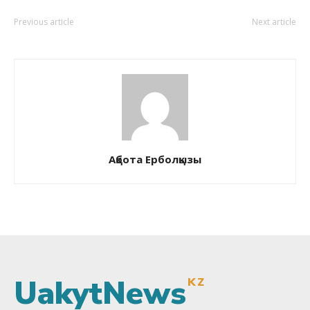
Previous article
Next article
Ақбота Ерболқызы
UakytNews
KZ