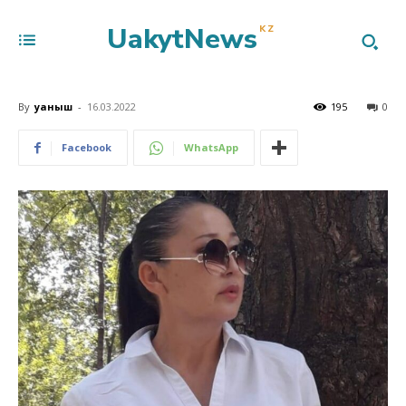
UakytNews
KZ
By
Қуаныш
-
16.03.2022
195
0
Facebook
WhatsApp