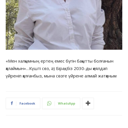
«Мен халқымның ертең емес бүгін бақытты болғанын
қалаймын»…Күшті сөз, ә) Бірақ, біз 2030-ды қиялдап
үйреніп қалғанбыз, мына сөзге үйрене алмай жатқаным
Facebook
WhatsApp