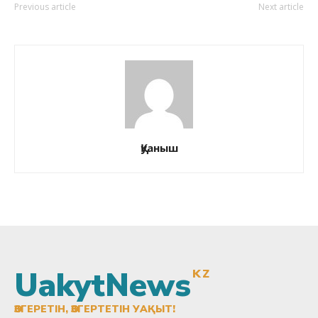
Previous article
Next article
Қуаныш
UakytNews
KZ
ӨЗГЕРЕТІН, ӨЗГЕРТЕТІН УАҚЫТ!