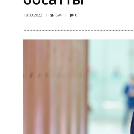
694
0
18.03.2022