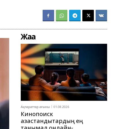
Жаңа
Ақпараттар ағыны
01.08.2026
Кинопоиск
қазақстандықтардың ең
танымал онлайн-