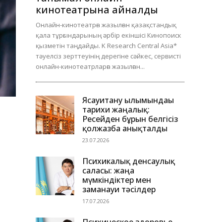
кинотеатрына айналды
Онлайн-кинотеатрға жазылған қазақстандық
қала тұрғындарының әрбір екіншісі Кинопоиск
қызметін таңдайды. K Research Central Asia*
тәуелсіз зерттеуінің дерегіне сәйкес, сервисті
онлайн-кинотеатрларға жазылған...
Ясауитану ғылымындағы
тарихи жаңалық:
Ресейден бұрын белгісіз
қолжазба анықталды
23.07.2026
Психикалық денсаулық
саласы: жаңа
мүмкіндіктер мен
заманауи тәсілдер
17.07.2026