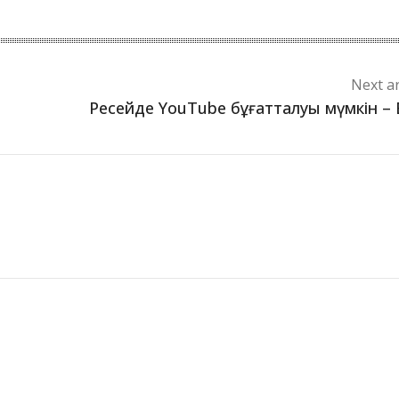
Next ar
Ресейде YouTube бұғатталуы мүмкін –