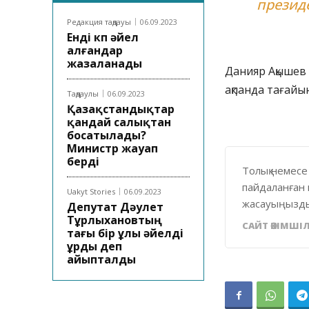
президе
Редакция таңдауы
06.09.2023
Енді көп әйел
алғандар
жазаланады
Данияр Ақышев 
ақпанда тағайы
Таңдаулы
06.09.2023
Қазақстандықтар
қандай салықтан
босатылады?
Министр жауап
берді
Толық немесе
пайдаланған 
Uakyt Stories
06.09.2023
жасауыңызды
Депутат Дәулет
Тұрлыхановтың
САЙТ ӘКІМШІЛ
тағы бір ұлы әйелді
ұрды деп
айыпталды