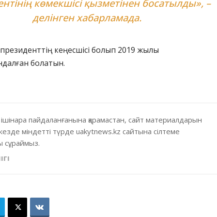
нтінің көмекшісі қызметінен босатылды», –
делінген хабарламада.
президенттің кеңесшісі болып 2019 жылы
ндалған болатын.
 ішінара пайдаланғанына қарамастан, сайт материалдарын
кезде міндетті түрде uakytnews.kz сайтына сілтеме
 сұраймыз.
ІГІ