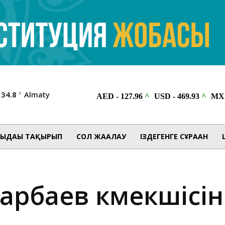
34.8
Almaty
C
ЫДАҒЫ ТАҚЫРЫП
СОЛ ЖАҒАЛАУ
ІЗДЕГЕНГЕ СҰРАҒАН
арбаев көмекшісі