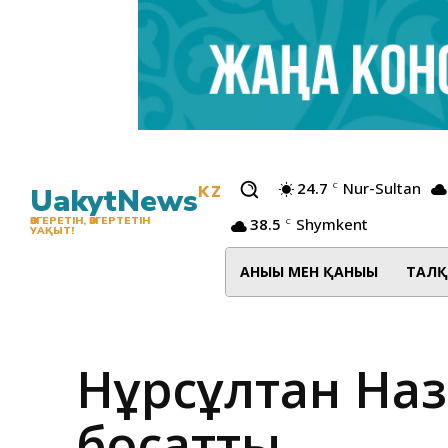
24.7
Nur-Sultan
C
UakytNews
KZ
38.5
Shymkent
ӨЗГЕРЕТІН, ӨЗГЕРТЕТІН
C
УАҚЫТ!
АНЫҒЫ МЕН ҚАНЫҒЫ
ТАЛҚ
Нұрсұлтан Наз
босатты