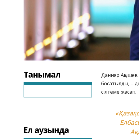
Танымал
Данияр Ақышев 
босатылды, – 
сілтеме жасап.
«Қазақ
Елбас
Ел аузында
Ақ