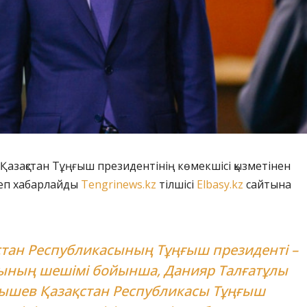
Қазақстан Тұңғыш президентінің көмекшісі қызметінен
деп хабарлайды
Tengrinews.kz
тілшісі
Elbasy.kz
сайтына
стан Республикасының Тұңғыш президенті –
ының шешімі бойынша, Данияр Талғатұлы
ышев Қазақстан Республикасы Тұңғыш