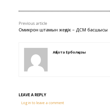
Previous article
Омикрон штамын жеңдік – ДСМ басшысы
Ақбота Ерболқызы
LEAVE A REPLY
Log in to leave a comment