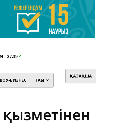
ҚАЗАҚША
ШОУ-БИЗНЕС
ТАҒЫ
н қызметінен