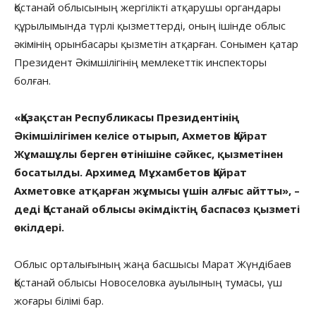
Қостанай облысының жергілікті атқарушы органдары
құрылымында түрлі қызметтерді, оның ішінде облыс
әкімінің орынбасары қызметін атқарған. Сонымен қатар
Президент Әкімшілігінің мемлекеттік инспекторы
болған.
«Қазақстан Республикасы Президентінің
Әкімшілігімен келісе отырып, Ахметов Қайрат
Жұмашұлы берген өтінішіне сәйкес, қызметінен
босатылды. Архимед Мұхамбетов Қайрат
Ахметовке атқарған жұмысы үшін алғыс айтты», –
деді Қостанай облысы әкімдіктің баспасөз қызметі
өкілдері.
Облыс орталығының жаңа басшысы Марат Жүндібаев
Қостанай облысы Новоселовка ауылының тумасы, үш
жоғары білімі бар.