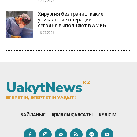
UakytNews
KZ
ӨЗГЕРЕТІН, ӨЗГЕРТЕТІН УАҚЫТ!
БАЙЛАНЫС
ҚҰПИЯЛЫҚ САЯСАТЫ
КЕЛІСІМ