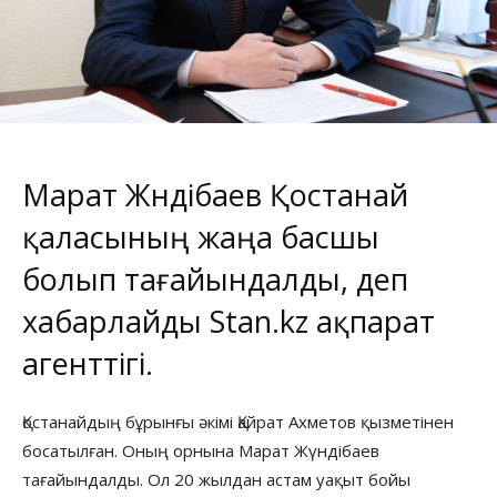
Марат Жүндібаев Қостанай
қаласының жаңа басшы
болып тағайындалды, деп
хабарлайды
Stan.kz
ақпарат
агенттігі.
Қостанайдың бұрынғы әкімі Қайрат Ахметов қызметінен
босатылған. Оның орнына Марат Жүндібаев
тағайындалды. Ол 20 жылдан астам уақыт бойы