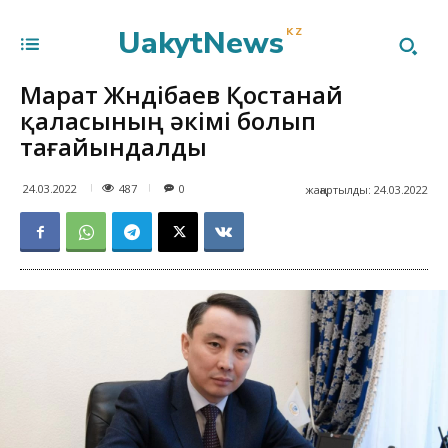
UakytNews
KZ
Марат Жүндібаев Қостанай
қаласының әкімі болып
тағайындалды
487
24.03.2022
0
жаңартылды:
24.03.2022