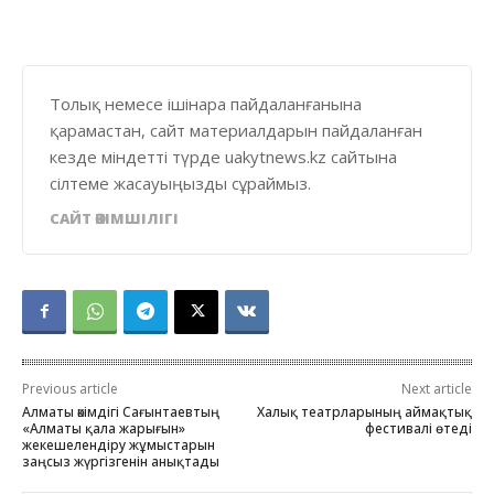
Толық немесе ішінара пайдаланғанына
қарамастан, сайт материалдарын пайдаланған
кезде міндетті түрде uakytnews.kz сайтына
сілтеме жасауыңызды сұраймыз.
САЙТ ӘКІМШІЛІГІ
Previous article
Next article
Алматы әкімдігі Сағынтаевтың
Халық театрларының аймақтық
«Алматы қала жарығын»
фестивалі өтеді
жекешелендіру жұмыстарын
заңсыз жүргізгенін анықтады