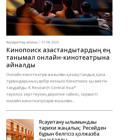
Ақпараттар ағыны
01.08.2026
Кинопоиск қазақстандықтардың ең
танымал онлайн-кинотеатрына
айналды
Онлайн-кинотеатрға жазылған қазақстандық қала
тұрғындарының әрбір екіншісі Кинопоиск қызметін
таңдайды. K Research Central Asia*
тәуелсіз зерттеуінің дерегіне сәйкес, сервисті
онлайн-кинотеатрларға жазылған...
Ясауитану ғылымындағы
тарихи жаңалық: Ресейден
бұрын белгісіз қолжазба
анықталды