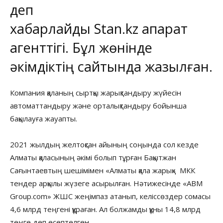
деп
хабарлайды
Stan.kz
ақпарат
агенттігі. Бұл жөнінде
әкімдіктің сайтында жазылған.
Компания қаланың сыртқы жарықтандыру жүйесін
автоматтандыру және орталықтандыру бойынша
бақылауға жауапты.
2021 жылдың желтоқсан айының соңында сол кезде
Алматы қаласының әкімі болып тұрған Бақытжан
Сағынтаевтың шешімімен «Алматы қала жарық» МКК
тендер арқылы жүзеге асырылған. Нәтижесінде «ABM
Group.com» ЖШС жеңімпаз атанып, келіссөздер сомасы
4,6 млрд теңгені құраған. Ал болжамды құны 14,8 млрд
теңге деп есептелген.