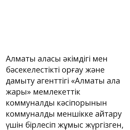
Алматы қаласы әкімдігі мен
бәсекелестікті қорғау және
дамыту агенттігі «Алматы қала
жарық» мемлекеттік
коммуналдық кәсіпорынын
коммуналдық меншікке қайтару
үшін бірлесіп жұмыс жүргізген,