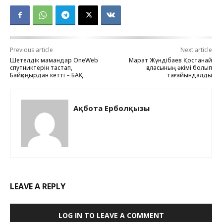
Previous article
Next article
Шетелдік мамандар OneWeb
Марат Жүндібаев Қостанай
спутниктерін тастап,
қаласының әкімі болып
Байқоңырдан кетті – БАҚ
тағайындалды
Ақбота Ерболқызы
LEAVE A REPLY
LOG IN TO LEAVE A COMMENT