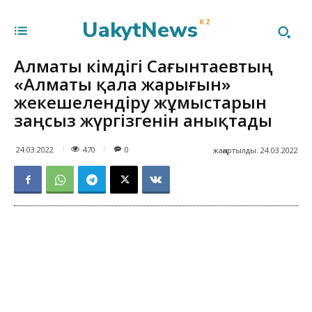
UakytNews
KZ
Алматы әкімдігі Сағынтаевтың
«Алматы қала жарығын»
жекешелендіру жұмыстарын
заңсыз жүргізгенін анықтады
470
24.03.2022
0
жаңартылды:
24.03.2022