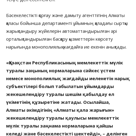
Бәсекелестікті қорғау және дамыту агенттігінің Алматы
қаласы бойынша департаменті ұйымның қаладағы сыртқы
жарықтандыру жүйелерін автоматтандырылған әрі
орталықтандырылған басқару қызметтерін көрсету
нарығында монополиялық жағдайға ие екенін анықтады.
«Қазақстан Республикасының мемлекеттік мүлік
туралы заңының нормаларына сәйкес үстем
немесе монополиялық жағдайды иеленетін нарық
субъектілері болып табылатын ұйымдарды
жекешелендіру туралы шешім қабылдау ел
үкіметінің құзыретіне жатады. Осылайша,
Алматы әкімдігінің «Алматы қала жарығын»
жекешелендіру туралы қаулысы мемлекеттік
мүлік туралы заңнама нормаларына қайшы
келеді және бәсекелестікті шектейді», – делінген