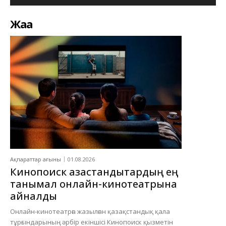
Жаңа
Ақпараттар ағыны
01.08.2026
Кинопоиск қазақстандықтардың ең
танымал онлайн-кинотеатрына
айналды
Онлайн-кинотеатрға жазылған қазақстандық қала
тұрғындарының әрбір екіншісі Кинопоиск қызметін