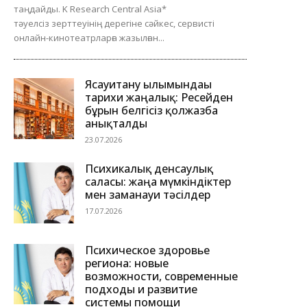
таңдайды. K Research Central Asia*
тәуелсіз зерттеуінің дерегіне сәйкес, сервисті
онлайн-кинотеатрларға жазылған...
Ясауитану ғылымындағы
тарихи жаңалық: Ресейден
бұрын белгісіз қолжазба
анықталды
23.07.2026
Психикалық денсаулық
саласы: жаңа мүмкіндіктер
мен заманауи тәсілдер
17.07.2026
Психическое здоровье
региона: новые
возможности, современные
подходы и развитие
системы помощи