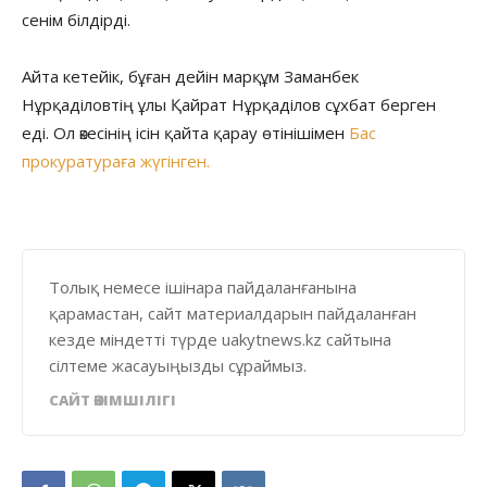
сенім білдірді.
Айта кетейік, бұған дейін марқұм Заманбек
Нұрқаділовтің ұлы Қайрат Нұрқаділов сұхбат берген
еді. Ол әкесінің ісін қайта қарау өтінішімен
Бас
прокуратураға жүгінген.
Толық немесе ішінара пайдаланғанына
қарамастан, сайт материалдарын пайдаланған
кезде міндетті түрде uakytnews.kz сайтына
сілтеме жасауыңызды сұраймыз.
САЙТ ӘКІМШІЛІГІ