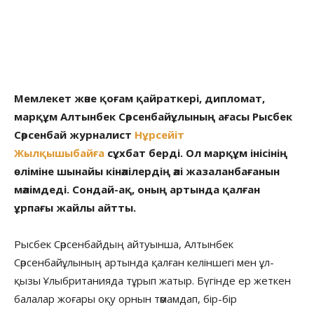
Мемлекет және қоғам қайраткері, дипломат,
марқұм Алтынбек Сәрсенбайұлының ағасы Рысбек
Сәрсенбай журналист
Нұрсейіт
Жылқышыбайға
сұхбат берді. Ол марқұм інісінің
өліміне шынайы кінәлілердің әлі жазаланбағанын
мәлімдеді. Сондай-ақ, оның артында қалған
ұрпағы жайлы айтты.
Рысбек Сәрсенбайдың айтуынша, Алтынбек
Сәрсенбайұлының артында қалған келіншегі мен ұл-
қызы Ұлыбританияда тұрып жатыр. Бүгінде ер жеткен
балалар жоғары оқу орнын тәмамдап, бір-бір