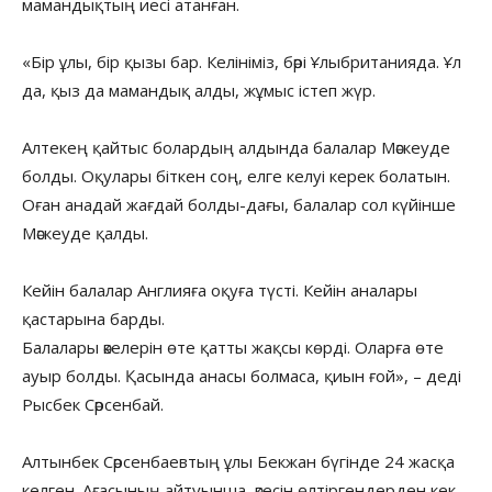
мамандықтың иесі атанған.
«Бір ұлы, бір қызы бар. Келініміз, бәрі Ұлыбританияда. Ұл
да, қыз да мамандық алды, жұмыс істеп жүр.
Алтекең қайтыс болардың алдында балалар Мәскеуде
болды. Оқулары біткен соң, елге келуі керек болатын.
Оған анадай жағдай болды-дағы, балалар сол күйінше
Мәскеуде қалды.
Кейін балалар Англияға оқуға түсті. Кейін аналары
қастарына барды.
Балалары әкелерін өте қатты жақсы көрді. Оларға өте
ауыр болды. Қасында анасы болмаса, қиын ғой», – деді
Рысбек Сәрсенбай.
Алтынбек Сәрсенбаевтың ұлы Бекжан бүгінде 24 жасқа
келген. Ағасының айтуынша, әкесін өлтіргендерден кек