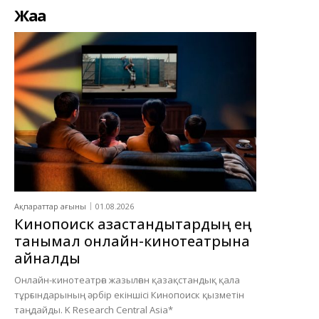
Жаңа
Ақпараттар ағыны
01.08.2026
Кинопоиск қазақстандықтардың ең
танымал онлайн-кинотеатрына
айналды
Онлайн-кинотеатрға жазылған қазақстандық қала
тұрғындарының әрбір екіншісі Кинопоиск қызметін
таңдайды. K Research Central Asia*