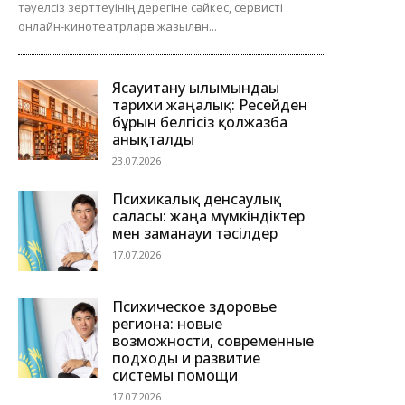
тәуелсіз зерттеуінің дерегіне сәйкес, сервисті
онлайн-кинотеатрларға жазылған...
Ясауитану ғылымындағы
тарихи жаңалық: Ресейден
бұрын белгісіз қолжазба
анықталды
23.07.2026
Психикалық денсаулық
саласы: жаңа мүмкіндіктер
мен заманауи тәсілдер
17.07.2026
Психическое здоровье
региона: новые
возможности, современные
подходы и развитие
системы помощи
17.07.2026