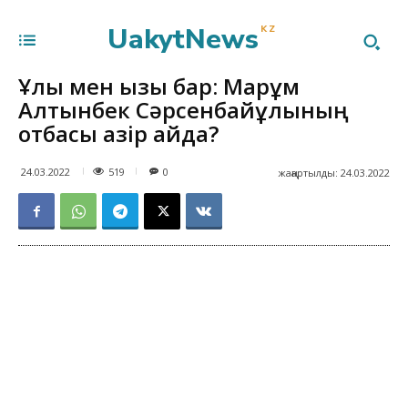
UakytNews
KZ
Ұлы мен қызы бар: Марқұм
Алтынбек Сәрсенбайұлының
отбасы қазір қайда?
519
24.03.2022
0
жаңартылды:
24.03.2022