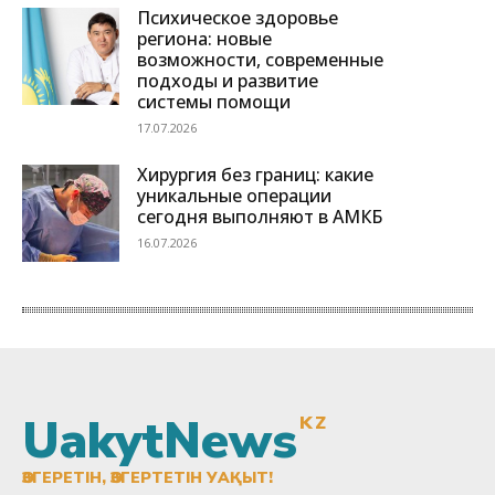
UakytNews
KZ
ӨЗГЕРЕТІН, ӨЗГЕРТЕТІН УАҚЫТ!