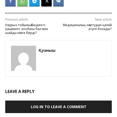
Previous article
Next article
Наурыз тойының бюджеті:
Медициналық оңалтудан қалай
Шымкент зообағы бал мен
өтуге болады?
шайды кімге берді?
Қуаныш
LEAVE A REPLY
LOG IN TO LEAVE A COMMENT