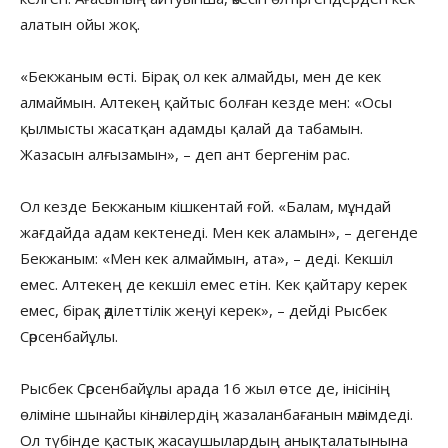
алатын ойы жоқ.
«Бекжаным өсті. Бірақ ол кек алмайды, мен де кек
алмаймын. Алтекең қайтыс болған кезде мен: «Осы
қылмысты жасатқан адамды қалай да табамын.
Жазасын алғызамын», – деп ант бергенім рас.
Ол кезде Бекжаным кішкентай ғой. «Балам, мұндай
жағдайда адам кектенеді. Мен кек аламын», – дегенде
Бекжаным: «Мен кек алмаймын, ата», – деді. Кекшіл
емес. Алтекең де кекшіл емес етін. Кек қайтару керек
емес, бірақ әділеттілік жеңуі керек», – дейді Рысбек
Сәрсенбайұлы.
Рысбек Сәрсенбайұлы арада 16 жыл өтсе де, інісінің
өліміне шынайы кінәлілердің жазаланбағанын мәлімдеді.
Ол түбінде қастық жасаушылардың анықталатынына