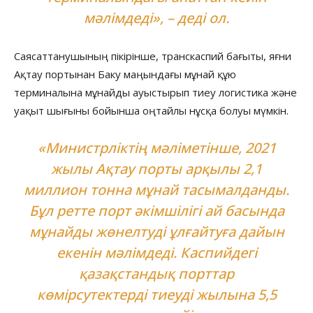
мәлімдеді», – деді ол.
Саясаттанушының пікірінше, транскаспий бағыты, яғни
Ақтау портынан Баку маңындағы мұнай құю
терминалына мұнайды ауыстырып тиеу логистика және
уақыт шығыны бойынша оңтайлы нұсқа болуы мүмкін.
«Министрліктің мәліметінше, 2021
жылы Ақтау порты арқылы 2,1
миллион тонна мұнай тасымалданды.
Бұл ретте порт әкімшілігі ай басында
мұнайды жөнелтуді ұлғайтуға дайын
екенін мәлімдеді. Каспийдегі
қазақстандық порттар
көмірсутектерді тиеуді жылына 5,5