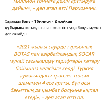
миллион тоннаға дейін арттыруға
дайын», – деп атап өтті Пархомчик.
Сарапшы
Баку – Тбилиси – Джейхан
құбырына
қосылу шығын әкелетін нұсқа болуы мүмкін
деп санайды.
«2021 жылғы сәуірде түркиялық
BOTAS пен әзірбайжандық SOCAR
мұнай тасымалдау тарифтерін көтеру
бойынша келісімге келді. Түркия
аумағындағы транзит төлемі
шамамен 4 есе артты, бұл осы
бағыттың да қымбат болуына ықпал
етеді», – деп атап өтті ол.