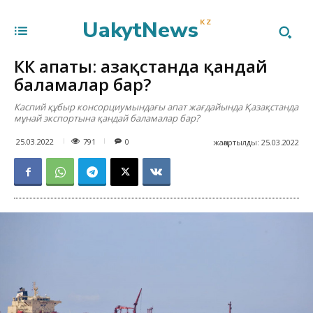
UakytNews
KZ
КҚК апаты: Қазақстанда қандай
баламалар бар?
Каспий құбыр консорциумындағы апат жағдайында Қазақстанда
мұнай экспортына қандай баламалар бар?
791
25.03.2022
0
жаңартылды:
25.03.2022