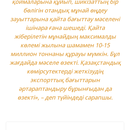
қоймаларына құйып, шикізаттың бір
бөлігін отандық мұнай өңдеу
зауыттарына қайта бағыттау мәселені
ішінара ғана шешеді. Қайта
жіберілетін мұнайдың максималды
көлемі жылына шамамен 10-15
миллион тоннаны құрауы мүмкін. Бұл
жағдайда мәселе өзекті. Қазақстандық
көмірсутектерді жеткізудің
экспорттық бағыттарын
әртараптандыру бұрынғыдан да
өзекті», – деп түйіндеді сарапшы.