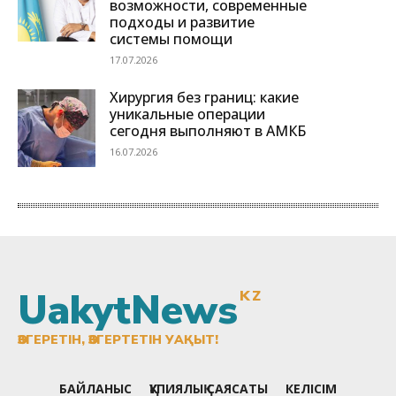
UakytNews
KZ
ӨЗГЕРЕТІН, ӨЗГЕРТЕТІН УАҚЫТ!
БАЙЛАНЫС
ҚҰПИЯЛЫҚ САЯСАТЫ
КЕЛІСІМ