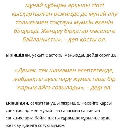
мұнай құбыры арқылы тіпті
қысқартылған режимде де мұнай алу
толығымен тоқтауы мүмкін екенін
білдіреді. Жөндеу бірқатар мәселеге
байланысты», – деп қосты ол.
Біріншіден,
уақыт факторы маңызды, дейді сарапшы.
«Демек, тек шамамен есептегенде,
жабдықты ауыстыру жұмыстары бір
жарым айға созылады», – деді ол.
Екіншіден,
саясаттанушы пікірінше, Ресейге қарсы
санкциялар мен мұнай-газ саласына салынған
санкцияларға байланысты құрамдас құрылғыларды
жеткізу қиынға соғуы мүмкін.