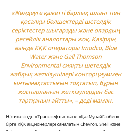
«Жөндеуге қажетті барлық шланг пен
қосалқы бөлшектерді шетелдік
серіктестер шығарады және олардың
ресейлік аналогтары жоқ. Қазірдің
өзінде КҚК операторы Imodco, Blue
Water және Gall Thomson
Environmental сияқты шетелдік
жабдық жеткізушілері консорциуммен
ынтымақтастығын тоқтатып, бұрын
жоспарланған жеткізулерден бас
тартқанын айтты», – деді маман.
Нәтижесінде «Транснефть» және «ҚазМұнайГазбен»
бірге КҚК акционерлері саналатын Chevron, Shell және