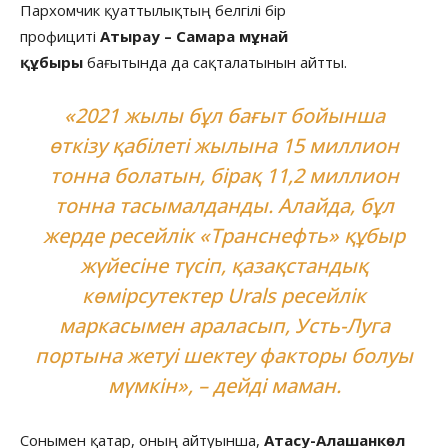
Пархомчик қуаттылықтың белгілі бір
профициті
Атырау – Самара мұнай
құбыры
бағытында да сақталатынын айтты.
«2021 жылы бұл бағыт бойынша
өткізу қабілеті жылына 15 миллион
тонна болатын, бірақ 11,2 миллион
тонна тасымалданды. Алайда, бұл
жерде ресейлік «Транснефть» құбыр
жүйесіне түсіп, қазақстандық
көмірсутектер Urals ресейлік
маркасымен араласып, Усть-Луга
портына жетуі шектеу факторы болуы
мүмкін», – дейді маман.
Сонымен қатар, оның айтуынша,
Атасу-Алашанкөл