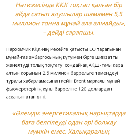
Нәтижесінде КҚК тоқтап қалған бір
айда сатып алушылар шамамен 5,5
миллион тонна мұнай ала алмайды»,
– дейді сарапшы.
Пархомчик КҚК-нің Ресейге қатысты ЕО тарапынан
мұнай-газ эмбаргосының күтуімен бірге шикізатты
жөнелтуді толық тоқтату, сондай-ақ АҚШ-тағы қара
алтын қорының 2,5 миллион баррельге төмендеуі
туралы хабарламасынан кейін Brent маркалы мұнай
фьючерстерінің құны барреліне 120 доллардан
асқанын атап өтті.
«Әлемдік энергетикалық нарықтарда
баға белгілеуді одан әрі болжау
мүмкін емес. Халықаралық