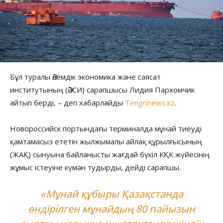
Бұл туралы Әлемдік экономика және саясат
институтының (ӘЭСИ) сарапшысы Лидия Пархомчик
айтып берді, – деп хабарлайды
Tengrinews.kz
.
Новороссийск портындағы терминалда мұнай тиеуді
қамтамасыз ететін жылжымалы айлақ құрылғысының
(ЖАҚ) сынуына байланысты жағдай бүкіл КҚК жүйесінің
жұмыс істеуіне күмән тудырды, дейді сарапшы.
«Мұнай құбыры Қазақстанда
өндірілген мұнайдың 80 пайызын