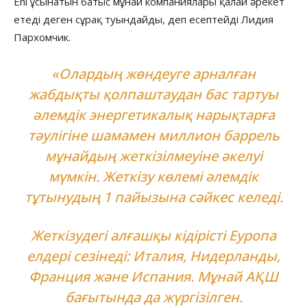
Eni ұсынатын батыс мұнай компаниялары қалай әрекет
етеді деген сұрақ туындайды, деп есептейді Лидия
Пархомчик.
«Олардың жөндеуге арналған
жабдықты қолпаштаудан бас тартуы
әлемдік энергетикалық нарықтарға
тәулігіне шамамен миллион баррель
мұнайдың жеткізілмеуіне әкелуі
мүмкін. Жеткізу көлемі әлемдік
тұтынудың 1 пайызына сәйкес келеді.
Жеткізудегі алғашқы кідірісті Еуропа
елдері сезінеді: Италия, Нидерланды,
Франция және Испания. Мұнай АҚШ
бағытында да жүргізілген.