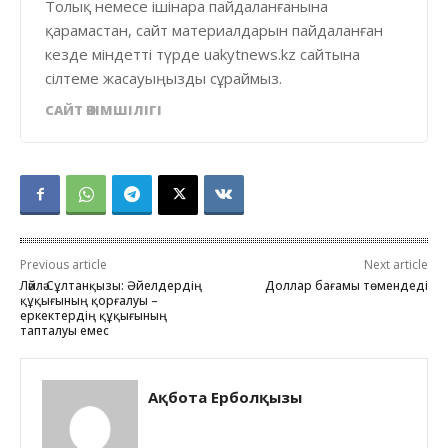
Толық немесе ішінара пайдаланғанына
қарамастан, сайт материалдарын пайдаланған
кезде міндетті түрде uakytnews.kz сайтына
сілтеме жасауыңызды сұраймыз.
САЙТ ӘКІМШІЛІГІ
Previous article
Next article
Ләйлә Сұлтанқызы: Әйелдердің
Доллар бағамы төмендеді
құқығының қорғалуы –
еркектердің құқығының
тапталуы емес
Ақбота Ерболқызы