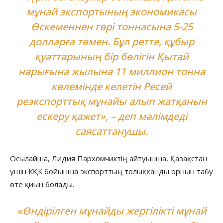
мұнай экспортының экономикасы
Өскеменнен гөрі тоннасына 5-25
долларға төмен. Бұл ретте, құбыр
қуаттарының бір бөлігін Қытай
нарығына жылына 11 миллион тонна
көлемінде келетін Ресей
реэкспорттық мұнайы алып жатқанын
ескеру қажет», – деп мәлімдеді
саясаттанушы.
Осылайша, Лидия Пархомчиктің айтуынша, Қазақстан
үшін КҚК бойынша экспорттың толыққанды орнын табу
өте қиын болады.
«Өндірілген мұнайды жергілікті мұнай