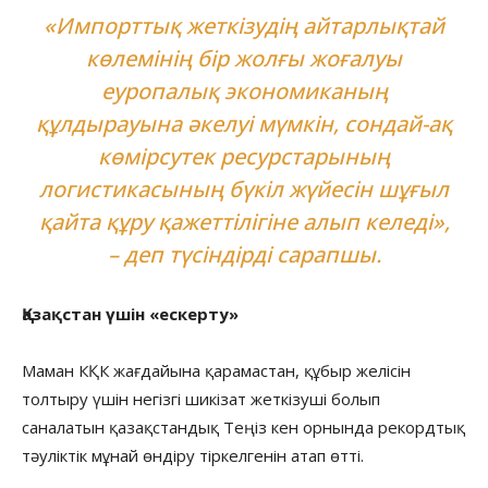
«Импорттық жеткізудің айтарлықтай
көлемінің бір жолғы жоғалуы
еуропалық экономиканың
құлдырауына әкелуі мүмкін, сондай-ақ
көмірсутек ресурстарының
логистикасының бүкіл жүйесін шұғыл
қайта құру қажеттілігіне алып келеді»,
– деп түсіндірді сарапшы.
Қазақстан үшін «ескерту»
Маман КҚК жағдайына қарамастан, құбыр желісін
толтыру үшін негізгі шикізат жеткізуші болып
саналатын қазақстандық Теңіз кен орнында рекордтық
тәуліктік мұнай өндіру тіркелгенін атап өтті.