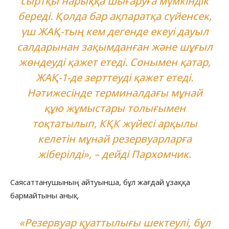
сыртқы нарыққа шығаруға мүмкіндік
береді. Қолда бар ақпаратқа сүйенсек,
үш ЖАҚ-тың кем дегенде екеуі дауыл
салдарынан зақымданған және шұғыл
жөндеуді қажет етеді. Сонымен қатар,
ЖАҚ-1-де зерттеуді қажет етеді.
Нәтижесінде терминалдағы мұнай
құю жұмыстары толығымен
тоқтатылып, КҚК жүйесі арқылы
келетін мұнай резервуарларға
жіберілді», – дейді Пархомчик.
Саясаттанушының айтуынша, бұл жағдай ұзаққа
бармайтыны анық.
«Резервуар қуаттылығы шектеулі, бұл