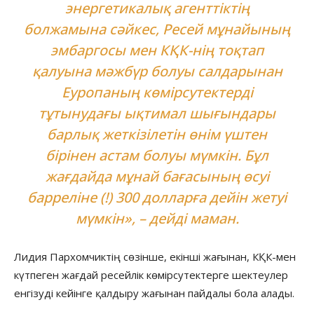
энергетикалық агенттіктің
болжамына сәйкес, Ресей мұнайының
эмбаргосы мен КҚК-нің тоқтап
қалуына мәжбүр болуы салдарынан
Еуропаның көмірсутектерді
тұтынудағы ықтимал шығындары
барлық жеткізілетін өнім үштен
бірінен астам болуы мүмкін. Бұл
жағдайда мұнай бағасының өсуі
барреліне (!) 300 долларға дейін жетуі
мүмкін», – дейді маман.
Лидия Пархомчиктің сөзінше, екінші жағынан, КҚК-мен
күтпеген жағдай ресейлік көмірсутектерге шектеулер
енгізуді кейінге қалдыру жағынан пайдалы бола алады.