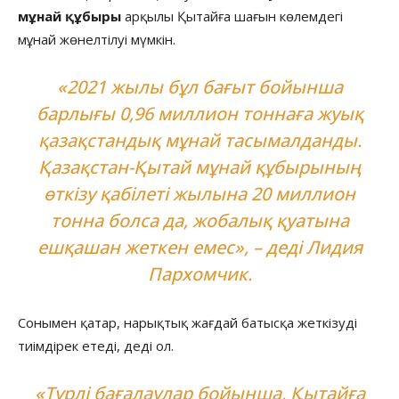
мұнай құбыры
арқылы Қытайға шағын көлемдегі
мұнай жөнелтілуі мүмкін.
«2021 жылы бұл бағыт бойынша
барлығы 0,96 миллион тоннаға жуық
қазақстандық мұнай тасымалданды.
Қазақстан-Қытай мұнай құбырының
өткізу қабілеті жылына 20 миллион
тонна болса да, жобалық қуатына
ешқашан жеткен емес», – деді Лидия
Пархомчик.
Сонымен қатар, нарықтық жағдай батысқа жеткізуді
тиімдірек етеді, деді ол.
«Түрлі бағалаулар бойынша, Қытайға