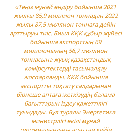
«Теңіз мұнай өндіру бойынша 2021
жылғы 85,9 миллион тоннадан 2022
жылы 87,5 миллион тоннаға дейін
арттыруы тиіс. Биыл КҚК құбыр жүйесі
бойынша экспорттың 69
миллионының 56,7 миллион
тоннасына жуық қазақстандық
көмірсутектерді тасымалдау
жоспарланды. КҚК бойынша
экспортты тоқтату салдарынан
бірнеше аптаға жеткізудің балама
бағыттарын іздеу қажеттілігі
туындады. Бұл туралы Энергетика
министрлігі өкілі мұнай
терминалындағы апаттан кейін