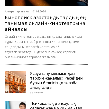
Ақпараттар ағыны
01.08.2026
Кинопоиск қазақстандықтардың ең
танымал онлайн-кинотеатрына
айналды
Онлайн-кинотеатрға жазылған қазақстандық қала
тұрғындарының әрбір екіншісі Кинопоиск қызметін
таңдайды. K Research Central Asia*
тәуелсіз зерттеуінің дерегіне сәйкес, сервисті
онлайн-кинотеатрларға жазылған...
Ясауитану ғылымындағы
тарихи жаңалық: Ресейден
бұрын белгісіз қолжазба
анықталды
23.07.2026
Психикалық денсаулық
саласы: жаңа мүмкіндіктер