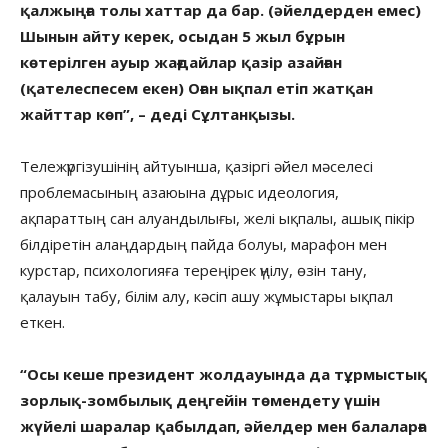
қалжыңға толы хаттар да бар. (әйелдерден емес)
Шынын айту керек, осыдан 5 жыл бұрын
көтерілген ауыр жағдайлар қазір азайған
(қателеспесем екен) Оған ықпал етіп жатқан
жайттар көп”, – деді Сұлтанқызы.
Тележүргізушінің айтуынша, қазіргі әйел мәселесі
проблемасының азаюына дұрыс идеология,
ақпараттың сан алуандылығы, желі ықпалы, ашық пікір
білдіретін алаңдардың пайда болуы, марафон мен
курстар, психологияға тереңірек үңілу, өзін тану,
қалауын табу, білім алу, кәсіп ашу жұмыстары ықпал
еткен.
“Осы кеше президент жолдауында да тұрмыстық
зорлық-зомбылық деңгейін төмендету үшін
жүйелі шаралар қабылдап, әйелдер мен балаларға