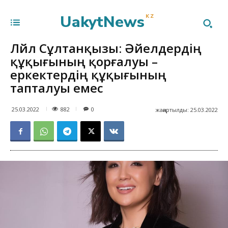
UakytNews
KZ
Ләйлә Сұлтанқызы: Әйелдердің
құқығының қорғалуы –
еркектердің құқығының
тапталуы емес
882
25.03.2022
0
жаңартылды:
25.03.2022