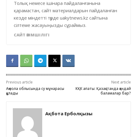
Толық немесе ішінара пайдаланғанына
қарамастан, сайт материалдарын пайдаланған
кезде міндетті түрде uakytnews.kz сайтына
сілтеме жасауыңызды сұраймыз.
САЙТ ӘКІМШІЛІГІ
Previous article
Next article
Ақмола облысында су мұнарасы
КҚК апаты: Қазақстанда қандай
құлады
баламалар бар?
Ақбота Ерболқызы