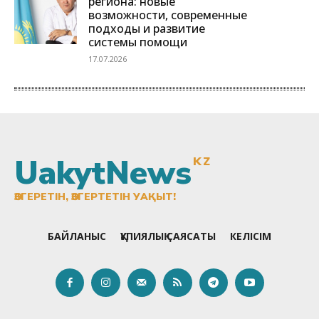
UakytNews
KZ
ӨЗГЕРЕТІН, ӨЗГЕРТЕТІН УАҚЫТ!
БАЙЛАНЫС
ҚҰПИЯЛЫҚ САЯСАТЫ
КЕЛІСІМ