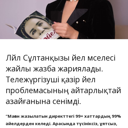
Ләйлә Сұлтанқызы әйел мәселесі
жайлы жазба жариялады.
Тележүргізуші қазір әйел
проблемасының айтарлықтай
азайғанына сенімді.
“Маған жазылатын директтегі 99+ хаттардың 99%
әйелдерден келеді. Арасында түсініксіз, ұятсыз,