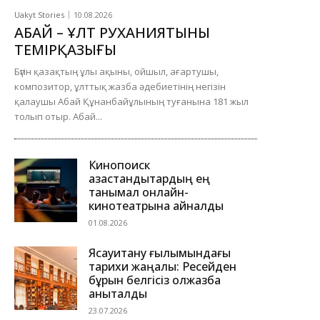
Uakyt Stories
10.08.2026
АБАЙ – ҰЛТ РУХАНИЯТЫНЫҢ
ТЕМІРҚАЗЫҒЫ
Бүгін қазақтың ұлы ақыны, ойшыл, ағартушы,
композитор, ұлттық жазба әдебиетінің негізін
қалаушы Абай Құнанбайұлының туғанына 181 жыл
толып отыр. Абай...
Кинопоиск
қазақстандықтардың ең
танымал онлайн-
кинотеатрына айналды
01.08.2026
Ясауитану ғылымындағы
тарихи жаңалық: Ресейден
бұрын белгісіз қолжазба
анықталды
23.07.2026