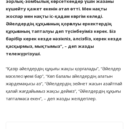
зорлық-зомбылық көрсеткендер үшін жазаны
күшейту қажет екенін атап өтті. Мен нақты
жоспар мен нақты іс-қадам көргім келеді.
Әйелдердің құқығының қорғалуы еркектердің
құқығының тапталуы деп түсінбеуіміз керек. Біз
бәрібір керек кезде нәзікпіз, әлсізбіз, керек кезде
қасқырмыз, мықтымыз”, – деп жазды
тележүргізуші.
“Қазір әйелдердің құқығы жақсы қорғалады”, “Әйелдер
мәселесі үнемі бар”, “Көп балалы әйелдердің алатын
жәрдемақысы аз”, “Әйелдердің зейнет жасын азайтпай
қалай жағдайымыз жақсы дейміз”, “Әйелдердің құқығы
тапталмаса екен”, – деп жазды желідегілер.