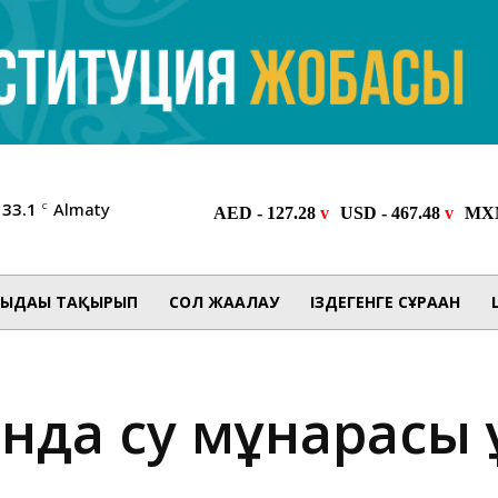
33.1
Almaty
C
ЫДАҒЫ ТАҚЫРЫП
СОЛ ЖАҒАЛАУ
ІЗДЕГЕНГЕ СҰРАҒАН
нда су мұнарасы 