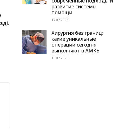
современные подходы и
развитие системы
помощи
у
17.07.2026
зді.
р
Хирургия без границ:
какие уникальные
операции сегодня
выполняют в АМКБ
16.07.2026