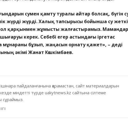
ындарын сумен қамту туралы айтар болсақ, бүгін с
өлік жүрді жүрді. Халық тапсырысы бойынша су жеткі
сол қарқынмен жұмысты жалғастырамыз. Маманда
ығаруы керек. Себебі егер астындағы іргетас
а мұнараны бұзып, жаңасын орнату қажет», – деді
ының әкімі Жанат Көшкімбаев.
 ішінара пайдаланғанына қарамастан, сайт материалдарын
кезде міндетті түрде uakytnews.kz сайтына сілтеме
 сұраймыз.
ІГІ