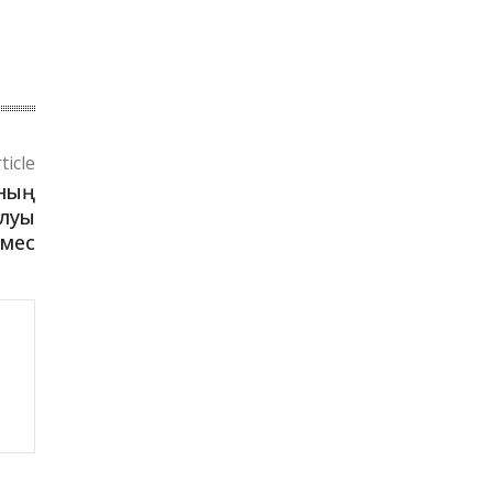
ticle
ының
алуы
емес