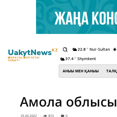
22.8
Nur-Sultan
C
UakytNews
KZ
37.4
Shymkent
ӨЗГЕРЕТІН, ӨЗГЕРТЕТІН
C
УАҚЫТ!
АНЫҒЫ МЕН ҚАНЫҒЫ
ТАЛҚ
Ақмола облысы
813
0
25.03.2022