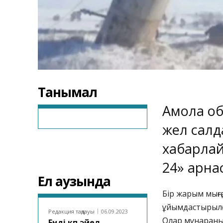
Танымал
Ақмола о
жел салд
хабарла
24»
арнас
Ел аузында
Бір жарым мыңғ
ұйымдастырылғ
Редакция таңдауы
06.09.2023
Олар мұнараны
Енді көп әйел