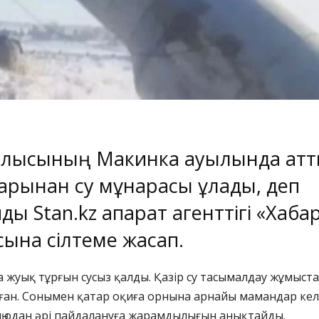
блысының Макинка ауылында қат
арынан су мұнарасы құлады, деп
йды
Stan.kz
ақпарат агенттігі
«Хаба
ына сілтеме жасап.
а жуық тұрғын сусыз қалды. Қазір су тасымалдау жұмыст
ан. Сонымен қатар оқиға орнына арнайы мамандар кел
ң одан әрі пайдалануға жарамдылығын анықтайды.