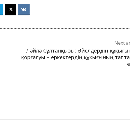
Next ar
Ләйлә Сұлтанқызы: Әйелдердің құқығ
қорғалуы – еркектердің құқығының тапт