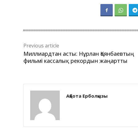
Previous article
Миллиардтан асты: Нұрлан Қоянбаевтың
фильмі кассалық рекордын жаңартты
Ақбота Ерболқызы