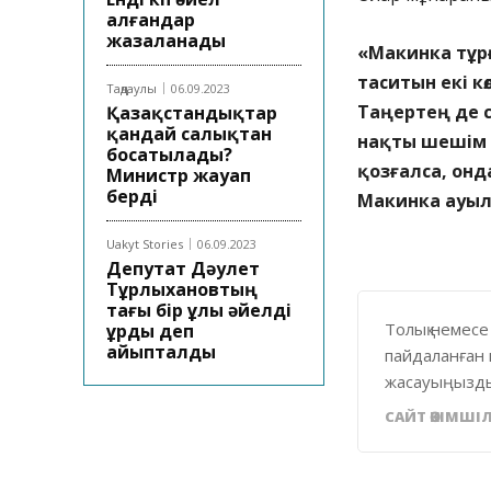
алғандар
жазаланады
«Макинка тұрғ
таситын екі к
Таңдаулы
06.09.2023
Таңертең де 
Қазақстандықтар
қандай салықтан
нақты шешім ш
босатылады?
қозғалса, онд
Министр жауап
берді
Макинка ауыл
Uakyt Stories
06.09.2023
Депутат Дәулет
Тұрлыхановтың
тағы бір ұлы әйелді
Толық немесе
ұрды деп
айыпталды
пайдаланған 
жасауыңызды
САЙТ ӘКІМШІЛ