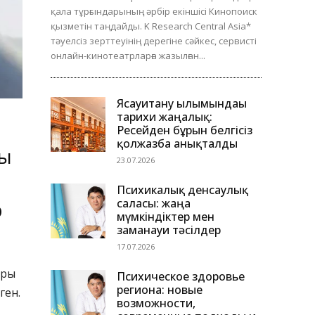
қала тұрғындарының әрбір екіншісі Кинопоиск
қызметін таңдайды. K Research Central Asia*
тәуелсіз зерттеуінің дерегіне сәйкес, сервисті
онлайн-кинотеатрларға жазылған...
Ясауитану ғылымындағы
тарихи жаңалық:
Ресейден бұрын белгісіз
қолжазба анықталды
ты
23.07.2026
Психикалық денсаулық
саласы: жаңа
р
мүмкіндіктер мен
заманауи тәсілдер
17.07.2026
ары
Психическое здоровье
региона: новые
ген.
возможности,