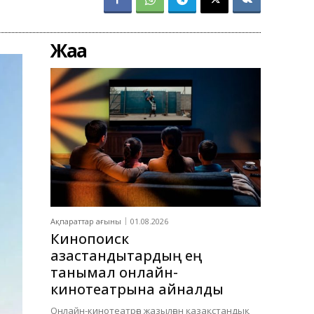
Жаңа
Ақпараттар ағыны
01.08.2026
Кинопоиск
қазақстандықтардың ең
танымал онлайн-
кинотеатрына айналды
Онлайн-кинотеатрға жазылған қазақстандық