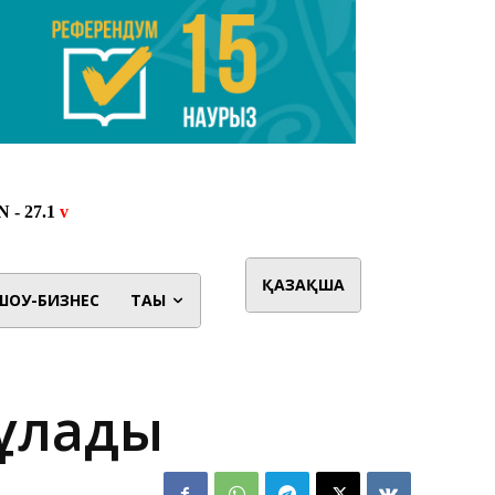
ҚАЗАҚША
ШОУ-БИЗНЕС
ТАҒЫ
құлады