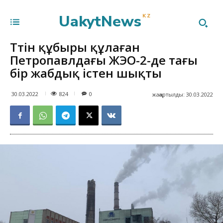
UakytNews
KZ
Түтін құбыры құлаған
Петропавлдағы ЖЭО-2-де тағы
бір жабдық істен шықты
824
30.03.2022
0
жаңартылды:
30.03.2022