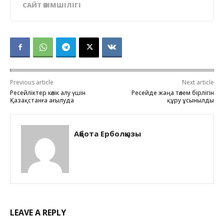
САЙТ ӘКІМШІЛІГІ
Previous article
Next article
Ресейліктер көлік алу үшін
Ресейде жаңа төлем бірлігін
Қазақстанға ағылуда
құру ұсынылды
Ақбота Ерболқызы
LEAVE A REPLY