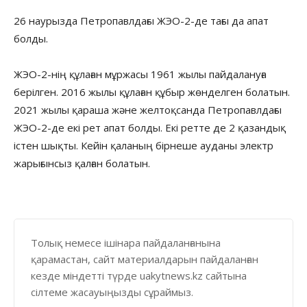
26 наурызда Петропавлдағы ЖЭО-2-де тағы да апат
болды.
ЖЭО-2-нің құлаған мұржасы 1961 жылы пайдалануға
берілген. 2016 жылы құлаған құбыр жөнделген болатын.
2021 жылы қараша және желтоқсанда Петропавлдағы
ЖЭО-2-де екі рет апат болды. Екі ретте де 2 қазандық
істен шықты. Кейін қаланың бірнеше ауданы электр
жарығынсыз қалған болатын.
Толық немесе ішінара пайдаланғанына
қарамастан, сайт материалдарын пайдаланған
кезде міндетті түрде uakytnews.kz сайтына
сілтеме жасауыңызды сұраймыз.