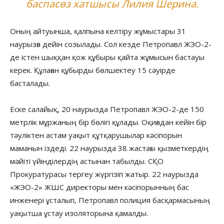
баспасөз хатшысы Лилия Шерина.
Оның айтуынша, қалпына келтіру жұмыстары 31
наурызға дейін созылады. Сол кезде Петропавл ЖЭО-2-
де істен шыққан қож құбыры қайта жұмысын бастауы
керек. Құлаған құбырды бөлшектеу 15 сәуірде
басталады.
Еске салайық, 20 наурызда Петропавл ЖЭО-2-де 150
метрлік мұржаның бір бөлігі құлады. Оқиғадан кейін бір
тәуліктен астам уақыт құтқарушылар кәсіпорын
маманын іздеді. 22 наурызда 38 жастағы қызметкердің
мәйіті үйінділердің астынан табылды. СҚО
Прокуратурасы тергеу жүргізіп жатыр. 22 наурызда
«ЖЭО-2» ЖШС директоры мен кәсіпорынның бас
инженері ұсталып, Петропавл полиция басқармасының
уақытша ұстау изоляторына қамалды.