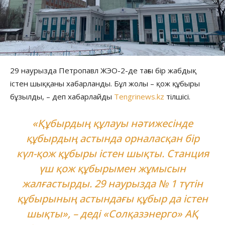
29 наурызда Петропавл ЖЭО-2-де тағы бір жабдық
істен шыққаны хабарланды. Бұл жолы – қож құбыры
бұзылды, – деп хабарлайды
Tengrinews.kz
тілшісі.
«Құбырдың құлауы нәтижесінде
құбырдың астында орналасқан бір
күл-қож құбыры істен шықты. Станция
үш қож құбырымен жұмысын
жалғастырды. 29 наурызда № 1 түтін
құбырының астындағы құбыр да істен
шықты», – деді «Солқазэнерго» АҚ