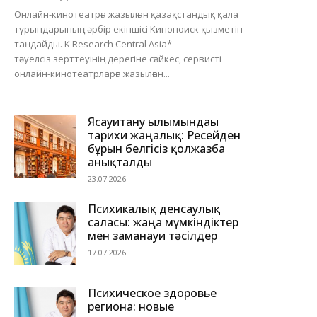
Онлайн-кинотеатрға жазылған қазақстандық қала
тұрғындарының әрбір екіншісі Кинопоиск қызметін
таңдайды. K Research Central Asia*
тәуелсіз зерттеуінің дерегіне сәйкес, сервисті
онлайн-кинотеатрларға жазылған...
Ясауитану ғылымындағы
тарихи жаңалық: Ресейден
бұрын белгісіз қолжазба
анықталды
23.07.2026
Психикалық денсаулық
саласы: жаңа мүмкіндіктер
мен заманауи тәсілдер
17.07.2026
Психическое здоровье
региона: новые