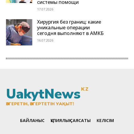
UakytNews
KZ
ӨЗГЕРЕТІН, ӨЗГЕРТЕТІН УАҚЫТ!
БАЙЛАНЫС
ҚҰПИЯЛЫҚ САЯСАТЫ
КЕЛІСІМ