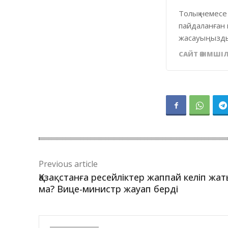
Толық немесе
пайдаланған 
жасауыңызды
САЙТ ӘКІМШІЛ
Previous article
Қазақстанға ресейліктер жаппай келіп жа
ма? Вице-министр жауап берді