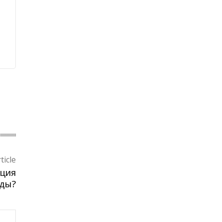
ticle
ация
ды?