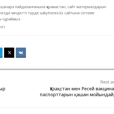
 ішінара пайдаланғанына қарамастан, сайт материалдарын
кезде міндетті түрде uakytnews.kz сайтына сілтеме
 сұраймыз.
ІГІ
Next ar
тыр
Қазақстан мен Ресей вакцин
паспорттарын қашан мойындай