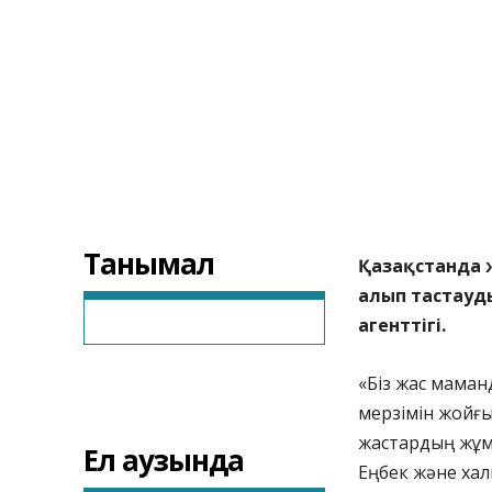
Танымал
Қазақстанда 
алып тастауд
агенттігі.
«Біз жас маман
мерзімін жойғы
жастардың жұмы
Ел аузында
Еңбек және ха