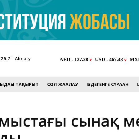
26.7
Almaty
C
ЫДАҒЫ ТАҚЫРЫП
СОЛ ЖАҒАЛАУ
ІЗДЕГЕНГЕ СҰРАҒАН
ұмыстағы сынақ м
лды