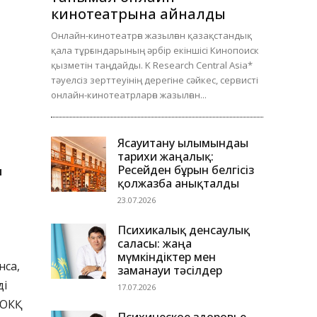
кинотеатрына айналды
Онлайн-кинотеатрға жазылған қазақстандық
қала тұрғындарының әрбір екіншісі Кинопоиск
қызметін таңдайды. K Research Central Asia*
тәуелсіз зерттеуінің дерегіне сәйкес, сервисті
онлайн-кинотеатрларға жазылған...
Ясауитану ғылымындағы
тарихи жаңалық:
Ресейден бұрын белгісіз
н
қолжазба анықталды
23.07.2026
Психикалық денсаулық
саласы: жаңа
мүмкіндіктер мен
нса,
заманауи тәсілдер
ді
17.07.2026
 ОКҚ