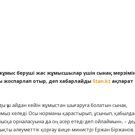
жұмыс беруші жас жұмысшылар үшін сынақ мерзімі
ы жоспарлап отыр, деп хабарлайды
Stan.kz
ақпарат
ды үш айдан кейін жұмыстан шығаруға болатын сынақ
мыз келеді. Осы норманы қарастырып, ұсынып, қабылда
сқа орналасуына да оң әсер етеді деп ойлаймын», – де
лықты әлеуметтік қорғау вице-министрі Ержан Біржанов