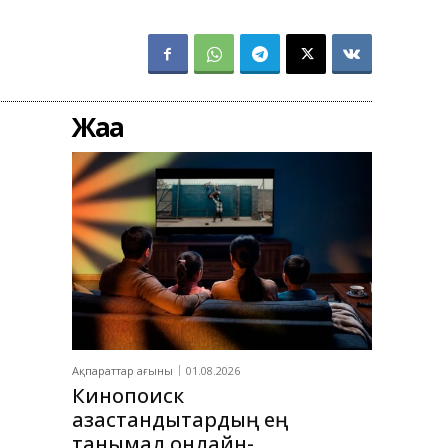
Жаңа
Ақпараттар ағыны
01.08.2026
Кинопоиск
қазақстандықтардың ең
танымал онлайн-