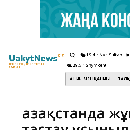
19.4
Nur-Sultan
C
UakytNews
KZ
29.5
Shymkent
ӨЗГЕРЕТІН, ӨЗГЕРТЕТІН
C
УАҚЫТ!
АНЫҒЫ МЕН ҚАНЫҒЫ
ТАЛҚ
Қазақстанда ж
тастау ұсыны