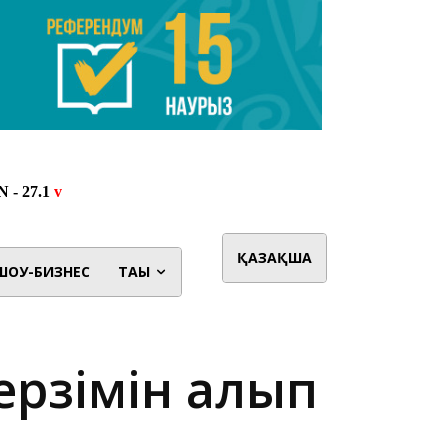
ҚАЗАҚША
ШОУ-БИЗНЕС
ТАҒЫ
ерзімін алып