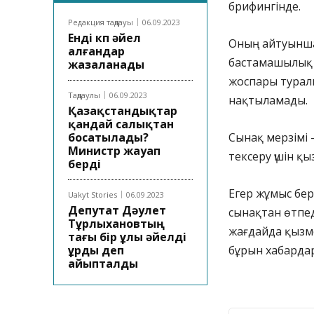
брифингінде.
Редакция таңдауы
06.09.2023
Енді көп әйел
Оның айтуынша,
алғандар
бастамашылық е
жазаланады
жоспары туралы
Таңдаулы
06.09.2023
нақтыламады.
Қазақстандықтар
қандай салықтан
босатылады?
Сынақ мерзімі
Министр жауап
тексеру үшін қы
берді
Егер жұмыс бер
Uakyt Stories
06.09.2023
Депутат Дәулет
сынақтан өтпед
Тұрлыхановтың
жағдайда қызме
тағы бір ұлы әйелді
ұрды деп
бұрын хабардар 
айыпталды