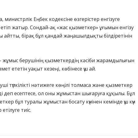
 министрлік Еңбек кодексіне өзгерістер енгізуге
тіп жатыр. Сондай-ақ «жас қызметкер» ұғымын енгізу
 айтты, бірақ бұл қандай жаңашылдықты білдіретінін
 – жұмыс берушінің қызметкердің кәсіби жарамдылығын
змет ететін уақыт кезеңі, көбінесе үш ай.
уші түпкілікті нәтижеге көңілі толмаса және қызметкер
і деп есептесе, ол оны жұмыстан шығаруға құқылы. Бұл
ткер бұл туралы жұмыстан босату күнінен кемінде үш күн
етілуге тиіс.