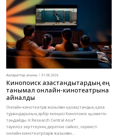
Ақпараттар ағыны
01.08.2026
Кинопоиск қазақстандықтардың ең
танымал онлайн-кинотеатрына
айналды
Онлайн-кинотеатрға жазылған қазақстандық қала
тұрғындарының әрбір екіншісі Кинопоиск қызметін
таңдайды. K Research Central Asia*
тәуелсіз зерттеуінің дерегіне сәйкес, сервисті
онлайн-кинотеатрларға жазылған...