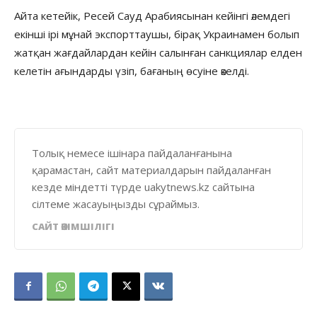
Айта кетейік, Ресей Сауд Арабиясынан кейінгі әлемдегі
екінші ірі мұнай экспорттаушы, бірақ Украинамен болып
жатқан жағдайлардан кейін салынған санкциялар елден
келетін ағындарды үзіп, бағаның өсуіне әкелді.
Толық немесе ішінара пайдаланғанына
қарамастан, сайт материалдарын пайдаланған
кезде міндетті түрде uakytnews.kz сайтына
сілтеме жасауыңызды сұраймыз.
САЙТ ӘКІМШІЛІГІ