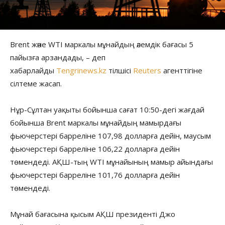
Brent және WTI маркалы мұнайдың әлемдік бағасы 5
пайызға арзандады, – деп
хабарлайды
Tengrinews.kz
тілшісі
Reuters
агенттігіне
сілтеме жасап.
Нұр-Сұлтан уақыты бойынша сағат 10:50-дегі жағдай
бойынша Brent маркалы мұнайдың мамырдағы
фьючерстері барреліне 107,98 долларға дейін, маусым
фьючерстері барреліне 106,22 долларға дейін
төмендеді. АҚШ-тың WTI мұнайының мамыр айындағы
фьючерстері барреліне 101,76 долларға дейін
төмендеді.
Мұнай бағасына қысым АҚШ президенті Джо