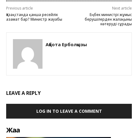
Previous article
Next article
Қазақстанда қанша ресейлік
Еңбек министрі жұмыс
азамат бар? Министр жауабы
берушілерден жалақыны
көтеруді сұрады
Ақбота Ерболқызы
LEAVE A REPLY
LOG IN TO LEAVE A COMMENT
Жаңа