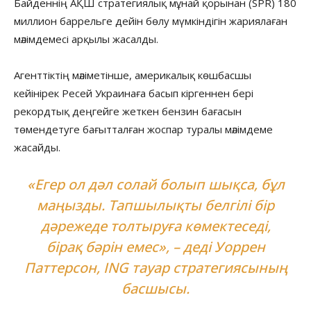
Байденнің АҚШ стратегиялық мұнай қорынан (SPR) 180
миллион баррельге дейін бөлу мүмкіндігін жариялаған
мәлімдемесі арқылы жасалды.
Агенттіктің мәліметінше, америкалық көшбасшы
кейінірек Ресей Украинаға басып кіргеннен бері
рекордтық деңгейге жеткен бензин бағасын
төмендетуге бағытталған жоспар туралы мәлімдеме
жасайды.
«Егер ол дәл солай болып шықса, бұл
маңызды. Тапшылықты белгілі бір
дәрежеде толтыруға көмектеседі,
бірақ бәрін емес», – деді Уоррен
Паттерсон, ING тауар стратегиясының
басшысы.