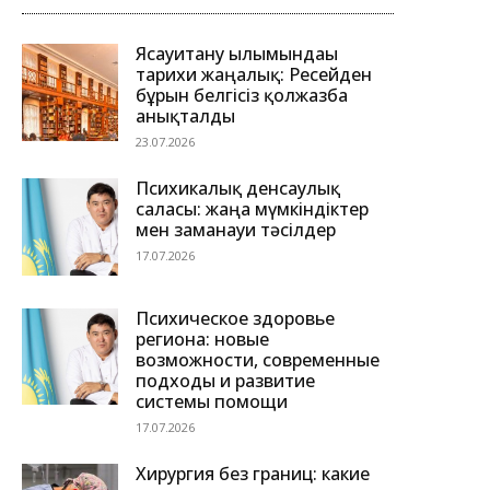
Ясауитану ғылымындағы
тарихи жаңалық: Ресейден
бұрын белгісіз қолжазба
анықталды
23.07.2026
Психикалық денсаулық
саласы: жаңа мүмкіндіктер
мен заманауи тәсілдер
17.07.2026
Психическое здоровье
региона: новые
возможности, современные
подходы и развитие
системы помощи
17.07.2026
Хирургия без границ: какие