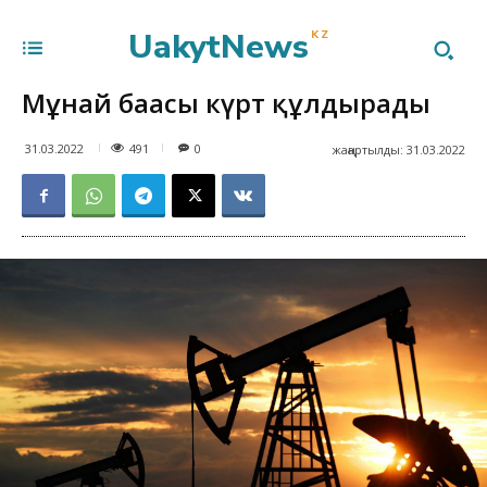
UakytNews
KZ
Мұнай бағасы күрт құлдырады
491
31.03.2022
0
жаңартылды:
31.03.2022