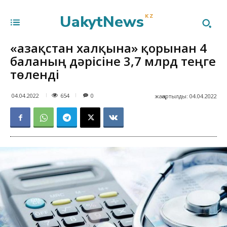
UakytNews
KZ
«Қазақстан халқына» қорынан 4
баланың дәрісіне 3,7 млрд теңге
төленді
654
04.04.2022
0
жаңартылды:
04.04.2022