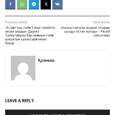
Previous article
Next article
«5 сағаттық тойға 5 жыл төлейтін
«Қазақстан өзін асырап отырған
несие алады»: Дәулет
қолды тістеп жатыр» – Ресей
Төлеутайұлы бар жиғанын тойға
саясаткері
шашатын қазақтарға кеңес
берді
Қуаныш
LEAVE A REPLY