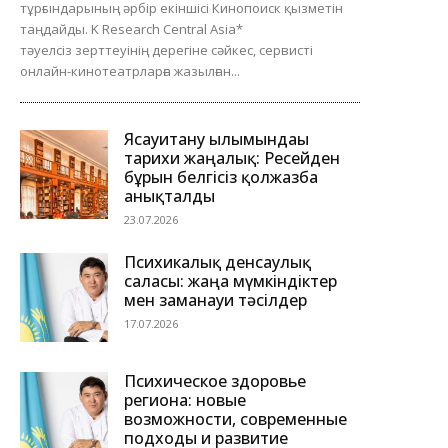
тұрғындарының әрбір екіншісі Кинопоиск қызметін
таңдайды. K Research Central Asia*
тәуелсіз зерттеуінің дерегіне сәйкес, сервисті
онлайн-кинотеатрларға жазылған...
Ясауитану ғылымындағы
тарихи жаңалық: Ресейден
бұрын белгісіз қолжазба
анықталды
23.07.2026
Психикалық денсаулық
саласы: жаңа мүмкіндіктер
мен заманауи тәсілдер
17.07.2026
Психическое здоровье
региона: новые
возможности, современные
подходы и развитие