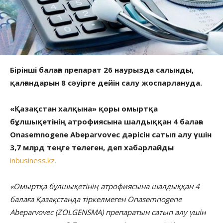
Бірінші балаға препарат 26 наурызда салынды,
қалғандарын 8 сәуірге дейін салу жоспарлануда.
«Қазақстан халқына» қоры омыртқа
бұлшықетінің атрофиясына шалдыққан 4 балаға
Onasemnogene Abeparvovec дәрісін сатып алу үшін
3,7 млрд теңге төлеген, деп хабарлайды
inbusiness.kz.
«Омыртқа бұлшықетінің атрофиясына шалдыққан 4
балаға Қазақстанда тіркелмеген Onasemnogene
Abeparvovec (ZOLGENSMA) препаратын сатып алу үшін