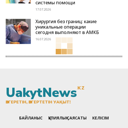
системы помощи
17.07.2026
Хирургия без границ: какие
уникальные операции
сегодня выполняют в АМКБ
16.07.2026
UakytNews
KZ
ӨЗГЕРЕТІН, ӨЗГЕРТЕТІН УАҚЫТ!
БАЙЛАНЫС
ҚҰПИЯЛЫҚ САЯСАТЫ
КЕЛІСІМ