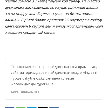
жалпы сомасы 3,7 млрд теңгені қор төледі. Науқастар
ауруханаға жатқызылды, әр науқас үшін жеке дәрілік
затты өндіру үшін барлық науқастан биоматериал
алынды. Бірінші балаға препарат 26 наурызда енгізілді,
қалғандарын 8 сәуірге дейін енгізу жоспарлануда»,- деп
жазылған қордың сайтында.
Толық немесе ішінара пайдаланғанына қарамастан,
сайт материалдарын пайдаланған кезде міндетті
түрде uakytnews.kz сайтына сілтеме
жасауыңызды сұраймыз.
САЙТ ӘКІМШІЛІГІ