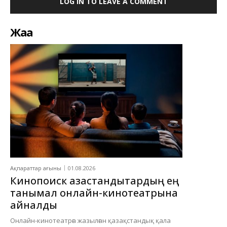
LOG IN TO LEAVE A COMMENT
Жаңа
Ақпараттар ағыны
01.08.2026
Кинопоиск қазақстандықтардың ең
танымал онлайн-кинотеатрына
айналды
Онлайн-кинотеатрға жазылған қазақстандық қала