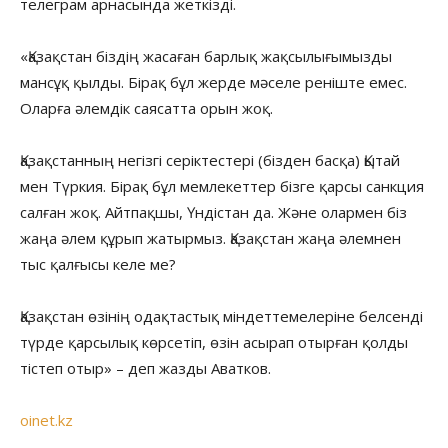
телеграм арнасында жеткізді.
«Қазақстан біздің жасаған барлық жақсылығымызды
мансұқ қылды. Бірақ бұл жерде мәселе реніште емес.
Оларға әлемдік саясатта орын жоқ.
Қазақстанның негізгі серіктестері (бізден басқа) Қытай
мен Түркия. Бірақ бұл мемлекеттер бізге қарсы санкция
салған жоқ. Айтпақшы, Үндістан да. Және олармен біз
жаңа әлем құрып жатырмыз. Қазақстан жаңа әлемнен
тыс қалғысы келе ме?
Қазақстан өзінің одақтастық міндеттемелеріне белсенді
түрде қарсылық көрсетіп, өзін асырап отырған қолды
тістеп отыр» – деп жазды Аватков.
oinet.kz