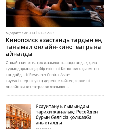
Ақпараттар ағыны
01.08.2026
Кинопоиск қазақстандықтардың ең
танымал онлайн-кинотеатрына
айналды
Онлайн-кинотеатрға жазылған қазақстандық қала
тұрғындарының әрбір екіншісі Кинопоиск қызметін
таңдайды. K Research Central Asia*
тәуелсіз зерттеуінің дерегіне сәйкес, сервисті
онлайн-кинотеатрларға жазылған...
Ясауитану ғылымындағы
тарихи жаңалық: Ресейден
бұрын белгісіз қолжазба
анықталды