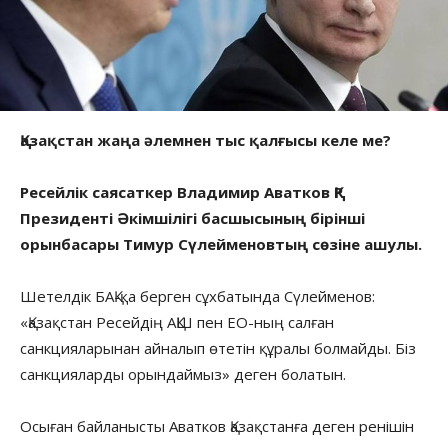
Қазақстан жаңа әлемнен тыс қалғысы келе ме?
Ресейлік саясаткер Владимир Аватков ҚР
Президенті Әкімшілігі басшысының бірінші
орынбасары Тимур Сүлейменовтың сөзіне ашулы.
Шетелдік БАҚ-қа берген сұхбатында Сүлейменов:
«Қазақстан Ресейдің АҚШ пен ЕО-ның салған
санкцияларынан айналып өтетін құралы болмайды. Біз
санкцияларды орындаймыз» деген болатын.
Осыған байланысты Аватков Қазақстанға деген ренішін