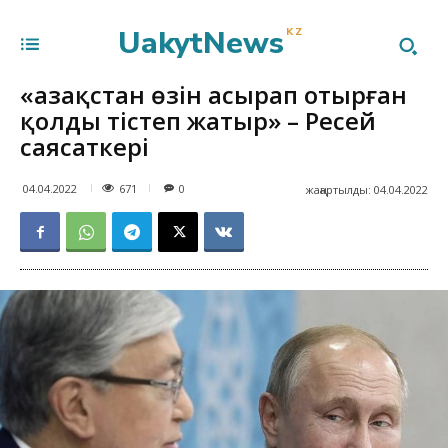
UakytNews
KZ
«Қазақстан өзін асырап отырған
қолды тістеп жатыр» – Ресей
саясаткері
671
04.04.2022
0
жаңартылды:
04.04.2022