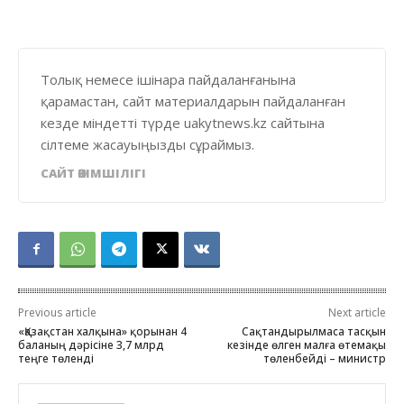
Толық немесе ішінара пайдаланғанына
қарамастан, сайт материалдарын пайдаланған
кезде міндетті түрде uakytnews.kz сайтына
сілтеме жасауыңызды сұраймыз.
САЙТ ӘКІМШІЛІГІ
Previous article
Next article
«Қазақстан халқына» қорынан 4
Сақтандырылмаса тасқын
баланың дәрісіне 3,7 млрд
кезінде өлген малға өтемақы
теңге төленді
төленбейді – министр