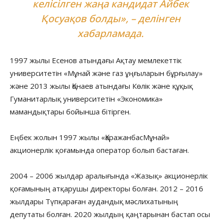
келісілген жаңа кандидат Айбек
Қосуақов болды», – делінген
хабарламада.
1997 жылы Есенов атындағы Ақтау мемлекеттік
университетін «Мұнай және газ ұңғыларын бұрғылау»
және 2013 жылы Қонаев атындағы Көлік және құқық
Гуманитарлық университетін «Экономика»
мамандықтары бойынша бітірген.
Еңбек жолын 1997 жылы «ҚаражанбасМұнай»
акционерлік қоғамында оператор болып бастаған.
2004 – 2006 жылдар аралығында «Жазық» акционерлік
қоғамының атқарушы директоры болған. 2012 – 2016
жылдары Түпқараған аудандық мәслихатының
депутаты болған. 2020 жылдың қаңтарынан бастап осы