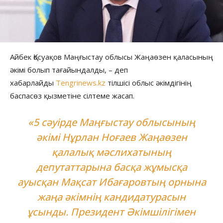
Айбек Қосуақов Маңғыстау облысы Жаңаөзен қаласының
әкімі болып тағайындалды, – деп
хабарлайды
Tengrinews.kz
тілшісі облыс әкімдігінің
баспасөз қызметіне сілтеме жасап.
«5 сәуірде Маңғыстау облысының
әкімі Нұрлан Ноғаев Жаңаөзен
қалалық мәслихатының
депутаттарына басқа жұмысқа
ауысқан Мақсат Ибағаровтың орнына
жаңа әкімнің кандидатурасын
ұсынды. Президент Әкімшілігімен