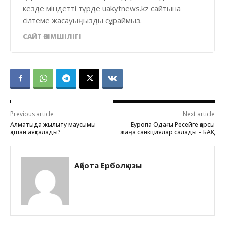
кезде міндетті түрде uakytnews.kz сайтына
сілтеме жасауыңызды сұраймыз.
САЙТ ӘКІМШІЛІГІ
Previous article
Next article
Алматыда жылыту маусымы
Еуропа Одағы Ресейге қарсы
қашан аяқталады?
жаңа санкциялар салады – БАҚ
Ақбота Ерболқызы