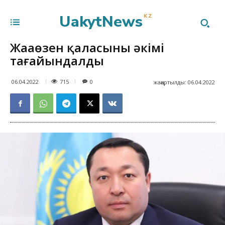
UakytNews
KZ
Жаңаөзен қаласының әкімі
тағайындалды
715
06.04.2022
0
жаңартылды:
06.04.2022