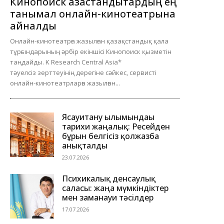
Кинопоиск қазақстандықтардың ең
танымал онлайн-кинотеатрына
айналды
Онлайн-кинотеатрға жазылған қазақстандық қала
тұрғындарының әрбір екіншісі Кинопоиск қызметін
таңдайды. K Research Central Asia*
тәуелсіз зерттеуінің дерегіне сәйкес, сервисті
онлайн-кинотеатрларға жазылған...
Ясауитану ғылымындағы
тарихи жаңалық: Ресейден
бұрын белгісіз қолжазба
анықталды
23.07.2026
Психикалық денсаулық
саласы: жаңа мүмкіндіктер
мен заманауи тәсілдер
17.07.2026