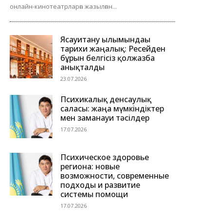
онлайн-кинотеатрларға жазылған...
Ясауитану ғылымындағы
тарихи жаңалық: Ресейден
бұрын белгісіз қолжазба
анықталды
23.07.2026
Психикалық денсаулық
саласы: жаңа мүмкіндіктер
мен заманауи тәсілдер
17.07.2026
Психическое здоровье
региона: новые
возможности, современные
подходы и развитие
системы помощи
17.07.2026