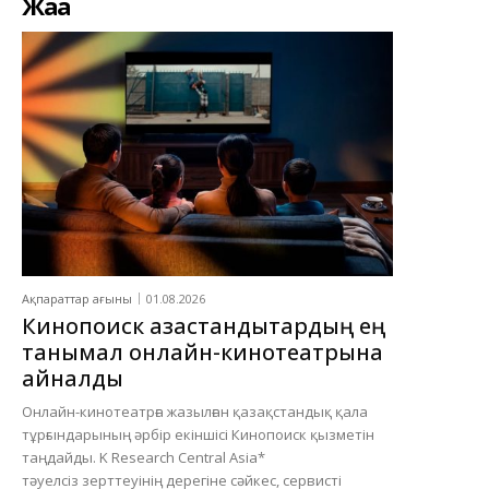
Жаңа
Ақпараттар ағыны
01.08.2026
Кинопоиск қазақстандықтардың ең
танымал онлайн-кинотеатрына
айналды
Онлайн-кинотеатрға жазылған қазақстандық қала
тұрғындарының әрбір екіншісі Кинопоиск қызметін
таңдайды. K Research Central Asia*
тәуелсіз зерттеуінің дерегіне сәйкес, сервисті