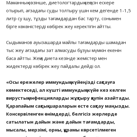
Маманның сөзінше, диетологтардың кеңесін ескере
отырып, ағзадағы суды толтыру үшін кем дегенде 1-1,5
литр су ішу, тұзды тағамдардан бас тарту, сонымен
бірге көкөністерді көбірек жеу керектігін айтты.
Сыдыманов ауызашарда майлы тағамдарды шамадан
тыс жеу ағзадағы зат алмасуды бұзуы мүмкін екенін
баса айтты. Жеңіл диета кезінде жемістер мен
жидектерді көбірек жеу пайдалы дейді ол.
«Осы ережелер иммундық жүйеңізді сақтауға
көмектеседі, ал күшті иммундық жүйе кез келген
вирустық инфекцияларды жұқтыру қаупін азайтады.
Қарапайым сақтық шараларын есте сақтау маңызды.
Консервіленген өнімдерді, белгісіз жерлерде
сатылатын дайын және дайын тағамдарды,
мысалы, мерзімі, орны, құрамы көрсетілмеген