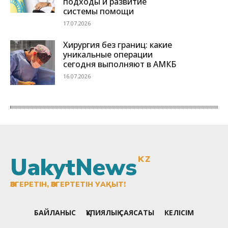
UakytNews
KZ
ӨЗГЕРЕТІН, ӨЗГЕРТЕТІН УАҚЫТ!
БАЙЛАНЫС
ҚҰПИЯЛЫҚ САЯСАТЫ
КЕЛІСІМ