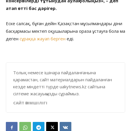
консервілерді тұтынудан аулақ болыңыз», – деп
атап өтті бас дәрігер.
Еске салсақ, бұған дейін Қазақстан мұсылмандары діни
басқармасы мектеп оқушыларына ораза ұстауға бола ма
деген
сұраққа жауап берген
еді.
Толық немесе ішінара пайдаланғанына
қарамастан, сайт материалдарын пайдаланған
кезде міндетті түрде uakytnews.kz сайтына
сілтеме жасауыңызды сұраймыз.
САЙТ ӘКІМШІЛІГІ