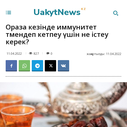
UakytNews
KZ
Ораза кезінде иммунитет
төмендеп кетпеу үшін не істеу
керек?
827
11.04.2022
0
жаңартылды:
11.04.2022