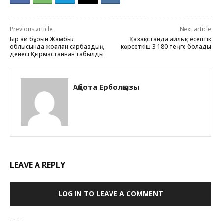
Previous article
Next article
Бір ай бұрын Жамбыл
Қазақстанда айлық есептік
облысында жоғалған сарбаздың
көрсеткіш 3 180 теңге болады
денесі Қырғызстаннан табылды
Ақбота Ерболқызы
LEAVE A REPLY
LOG IN TO LEAVE A COMMENT