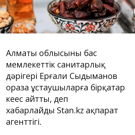
Алматы облысының бас
мемлекеттік санитарлық
дәрігері Ерғали Сыдыманов
ораза ұстаушыларға бірқатар
кеңес айтты, деп
хабарлайды
Stan.kz
ақпарат
агенттігі.