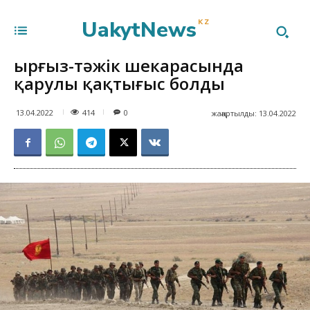
UakytNews
KZ
Қырғыз-тәжік шекарасында
қарулы қақтығыс болды
414
13.04.2022
0
жаңартылды:
13.04.2022