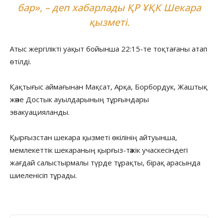
бар», – деп хабарлады ҚР ҰҚК Шекара
қызметі.
Атыс жергілікті уақыт бойынша 22:15-те тоқтағаны атап
өтілді.
Қақтығыс аймағынан Мақсат, Арқа, Борбордук, Жаштық
және Достык ауылдарының тұрғындары
эвакуацияланды.
Қырғызстан шекара қызметі өкілінің айтуынша,
мемлекеттік шекараның қырғыз-тәжік учаскесіндегі
жағдай салыстырмалы түрде тұрақты, бірақ арасында
шиеленісіп тұрады.