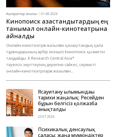
Ақпараттар ағыны
01.08.2026
Кинопоиск қазақстандықтардың ең
танымал онлайн-кинотеатрына
айналды
Онлайн-кинотеатрға жазылған қазақстандық қала
тұрғындарының әрбір екіншісі Кинопоиск қызметін
таңдайды. K Research Central Asia*
тәуелсіз зерттеуінің дерегіне сәйкес, сервисті
онлайн-кинотеатрларға жазылған...
Ясауитану ғылымындағы
тарихи жаңалық: Ресейден
бұрын белгісіз қолжазба
анықталды
23.07.2026
Психикалық денсаулық
саласы: жаңа мүмкіндіктер