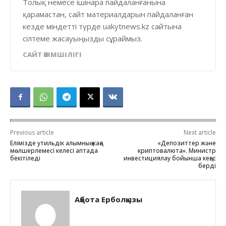
Толық немесе ішінара пайдаланғанына
қарамастан, сайт материалдарын пайдаланған
кезде міндетті түрде uakytnews.kz сайтына
сілтеме жасауыңызды сұраймыз.
САЙТ ӘКІМШІЛІГІ
Previous article
Next article
Елімізде утильдік алымның жаңа
«Депозиттер және
мөлшерлемесі келесі аптада
криптовалюта». Министр
бекітіледі
инвестициялау бойынша кеңес
берді
Ақбота Ерболқызы