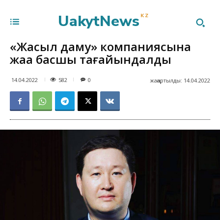
UakytNews
KZ
«Жасыл даму» компаниясына
жаңа басшы тағайындалды
582
14.04.2022
0
жаңартылды:
14.04.2022