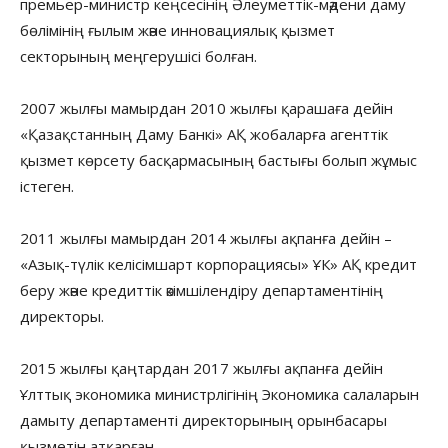
премьер-министр кеңсесінің Әлеуметтік-мәдени даму
бөлімінің ғылым және инновациялық қызмет
секторының меңгерушісі болған.
2007 жылғы мамырдан 2010 жылғы қарашаға дейін
«Қазақстанның Даму Банкі» АҚ жобаларға агенттік
қызмет көрсету басқармасының бастығы болып жұмыс
істеген.
2011 жылғы мамырдан 2014 жылғы ақпанға дейін –
«Азық-түлік келісімшарт корпорациясы» ҰК» АҚ кредит
беру және кредиттік әкімшілендіру департаментінің
директоры.
2015 жылғы қаңтардан 2017 жылғы ақпанға дейін
Ұлттық экономика министрлігінің Экономика салаларын
дамыту департаменті директорының орынбасары
қызметін атқарған.