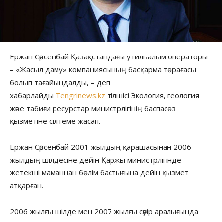
Ержан Сәрсенбай Қазақстандағы утильалым операторы
– «Жасыл даму» компаниясының басқарма төрағасы
болып тағайындалды, – деп
хабарлайды
Tengrinews.kz
тілшісі Экология, геология
және табиғи ресурстар министрлігінің баспасөз
қызметіне сілтеме жасап.
Ержан Сәрсенбай 2001 жылдың қарашасынан 2006
жылдың шілдесіне дейін Қаржы министрлігінде
жетекші маманнан бөлім бастығына дейін қызмет
атқарған.
2006 жылғы шілде мен 2007 жылғы сәуір аралығында