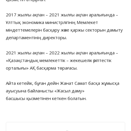
2017 жылғы ақпан – 2021 жылғы ақпан аралығында –
Ұлттық экономика министрлігінің Мемлекет
міндеттемелерін басқару және қаржы секторын дамыту
департаментінің директоры.
2021 жылғы ақпан – 2022 жылғы ақпан аралығында –
«Қазақстандық мемлекеттік – жекешелік әріптестік
орталығы» АҚ басқарма төрағасы.
Айта кетейік, бұған дейін Жанат Самат басқа жұмысқа
ауысуына байланысты «Жасыл даму»
басшысы қызметінен кеткен болатын.