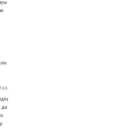
ауы
не
лік
с.с.
здің
 да
з.
і