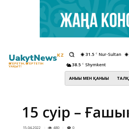
31.5
Nur-Sultan
C
UakytNews
KZ
38.5
Shymkent
ӨЗГЕРЕТІН, ӨЗГЕРТЕТІН
C
УАҚЫТ!
АНЫҒЫ МЕН ҚАНЫҒЫ
ТАЛҚ
15 сәуір – Ғашы
480
0
15.04.2022