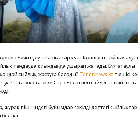
 көрпеш Баян сұлу – Ғашықтар күні. Көпшілігі сыйлық алуд
ыйлық таңдауда қиындыққа ұшырап жатады. Бұл атаулы
 қандай сыйлық жасауға болады?
Tengrinews.kz
тілшісі кәс
Сәуле Шынәділова және Сара Болатпен сөйлесіп, сыйлықт
рді.
р, жүрек пішініндегі бұйымдар секілді әдеттегі сыйлықтар
белгілі.