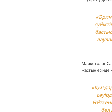
«Әрине
сүйікті
басты
лаула
Маркетолог Сар
жастың есінде 
«Қыздар
сәуірд
Өйткені
бөлу