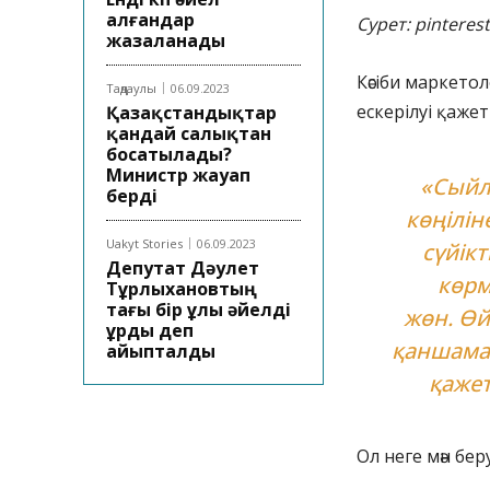
алғандар
Сурет: pinterest
жазаланады
Кәсіби маркето
Таңдаулы
06.09.2023
ескерілуі қажет
Қазақстандықтар
қандай салықтан
босатылады?
Министр жауап
«Сыйлы
берді
көңілі
Uakyt Stories
06.09.2023
сүйікт
Депутат Дәулет
көрм
Тұрлыхановтың
тағы бір ұлы әйелді
жөн. Өй
ұрды деп
қаншама 
айыпталды
қажет
Ол неге мән бер