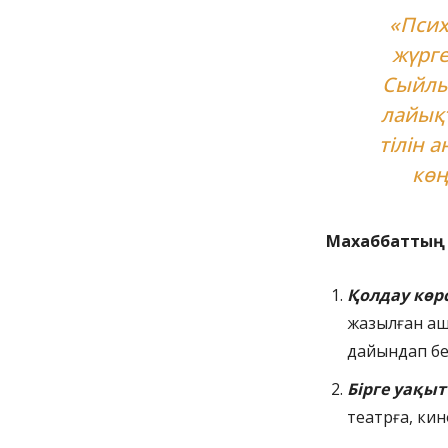
«Псих
жүрге
Сыйлық
лайықт
тілін 
көң
Махаббаттың 5
Қолдау көр
жазылған аш
дайындап б
Бірге уақыт
театрға, кин