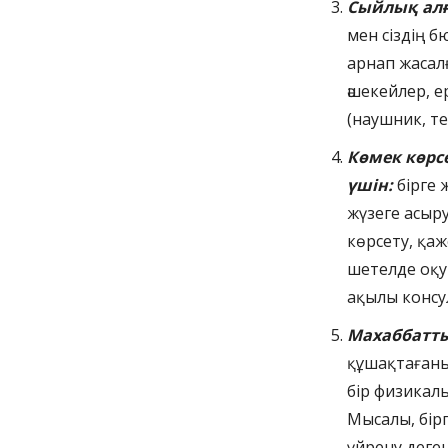
Сыйлық алға
мен сіздің б
арнап жасалғ
әшекейлер, е
(наушник, те
Көмек көрс
үшін:
бірге 
жүзеге асыр
көрсету, қаж
шетелде оқу 
ақылы консул
Махаббатты
құшақтағаны
бір физикал
Мысалы, бірг
үйрену деген