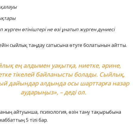
ң қалауы
ықтары
 жүрген өтініштері не өзі ұнатып жүрген дүниесі
йін сыйлық таңдау сатысына өтуге болатынын айтты.
лық ең алдымен уақытқа, ниетке, әрине,
тке тікелей байланысты болады. Сыйлық,
ый дайындар алдында осы шарттарға назар
аударыңыз», – деді ол.
ваның айтуынша, психология, өзін тану тақырыбына
аббаттың 5 тілі бар.