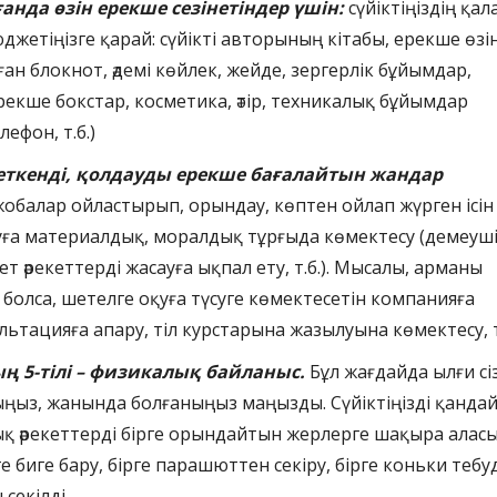
нда өзін ерекше сезінетіндер үшін:
сүйіктіңіздің қал
юджетіңізге қарай: сүйікті авторының кітабы, ерекше өзі
ан блокнот, әдемі көйлек, жейде, зергерлік бұйымдар,
рекше бокстар, косметика, әтір, техникалық бұйымдар
лефон, т.б.)
еткенді, қолдауды ерекше бағалайтын жандар
жобалар ойластырып, орындау, көптен ойлап жүрген ісін
уға материалдық, моралдық тұрғыда көмектесу (демеуші
ет әрекеттерді жасауға ықпал ету, т.б.). Мысалы, арманы
болса, шетелге оқуға түсуге көмектесетін компанияға
ьтацияға апару, тіл курстарына жазылуына көмектесу, т.
ң 5-тілі – физикалық байланыс.
Бұл жағдайда ылғи сі
ңыз, жанында болғаныңыз маңызды. Сүйіктіңізді қандай
ық әрекеттерді бірге орындайтын жерлерге шақыра аласы
е биге бару, бірге парашюттен секіру, бірге коньки тебуд
 секілді.