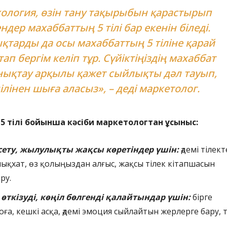
ология, өзін тану тақырыбын қарастырып
ндер махаббаттың 5 тілі бар екенін біледі.
тарды да осы махаббаттың 5 тіліне қарай
ап бергім келіп тұр. Сүйіктіңіздің махаббат
анықтау арқылы қажет сыйлықты дәл тауып,
ілінен шыға аласыз», – деді маркетолог.
 тілі бойынша кәсіби маркетологтан ұсыныс:
сету, жылулықты жақсы көретіндер үшін:
әдемі тілек
ықхат, өз қолыңыздан алғыс, жақсы тілек кітапшасын
еру.
 өткізуді, көңіл бөлгенді қалайтындар үшін:
бірге
оға, кешкі асқа, әдемі эмоция сыйлайтын жерлерге бару, т