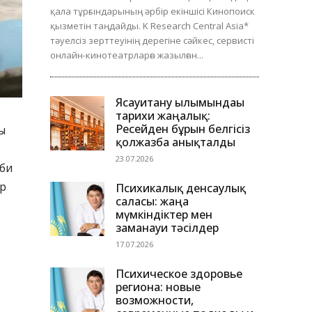
қала тұрғындарының әрбір екіншісі Кинопоиск
қызметін таңдайды. K Research Central Asia*
тәуелсіз зерттеуінің дерегіне сәйкес, сервисті
онлайн-кинотеатрларға жазылған...
Ясауитану ғылымындағы
тарихи жаңалық:
Ресейден бұрын белгісіз
ы
қолжазба анықталды
23.07.2026
іби
ар
Психикалық денсаулық
саласы: жаңа
мүмкіндіктер мен
заманауи тәсілдер
17.07.2026
Психическое здоровье
региона: новые
возможности,