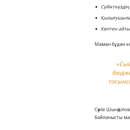
Сүйіктіңізді
Қызығушыл
Көптен айтып
Маман бұдан ке
«Сый
бюдже
тосынс
Сәуле Шынәділо
байланысты мах