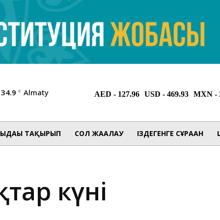
34.9
Almaty
C
ЫДАҒЫ ТАҚЫРЫП
СОЛ ЖАҒАЛАУ
ІЗДЕГЕНГЕ СҰРАҒАН
қтар күні