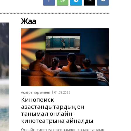
Жаңа
Ақпараттар ағыны
01.08.2026
Кинопоиск
қазақстандықтардың ең
танымал онлайн-
кинотеатрына айналды
Онлайн-кинотеатрға жазылған қазақстандық