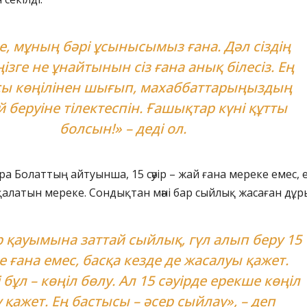
, мұның бәрі ұсынысымыз ғана. Дәл сіздің
ңізге не ұнайтынын сіз ғана анық білесіз. Ең
сы көңілінен шығып, махаббаттарыңыздың
й беруіне тілектеспін. Ғашықтар күні құтты
болсын!» – деді ол.
а Болаттың айтуынша, 15 сәуір – жай ғана мереке емес, е
қалатын мереке. Сондықтан мәні бар сыйлық жасаған дұр
 қауымына заттай сыйлық, гүл алып беру 15
е ғана емес, басқа кезде де жасалуы қажет.
 бұл – көңіл бөлу. Ал 15 сәуірде ерекше көңіл
 қажет. Ең бастысы – әсер сыйлау», – деп