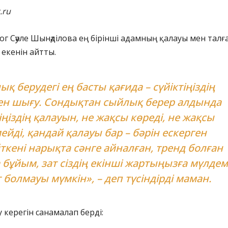
.ru
лог Сәуле Шынәділова ең бірінші адамның қалауы мен тал
 екенін айтты.
қ берудегі ең басты қағида – сүйіктіңіздің
нен шығу. Сондықтан сыйлық берер алдында
іңіздің қалауын, не жақсы көреді, не жақсы
ейді, қандай қалауы бар – бәрін ескерген
ткені нарықта сәнге айналған, тренд болған
бұйым, зат сіздің екінші жартыңызға мүлдем
 болмауы мүмкін», – деп түсіндірді маман.
у керегін санамалап берді: