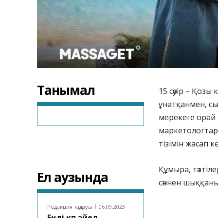
Танымал
15 сәуір – Қозы
ұнатқанмен, с
мерекеге орай
маркетологтар 
тізімін жасап кө
Құмыра, тәттіле
Ел аузында
сәннен шыққаны 
Редакция таңдауы
06.09.2023
Енді көп әйел