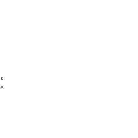
кі
ыс.