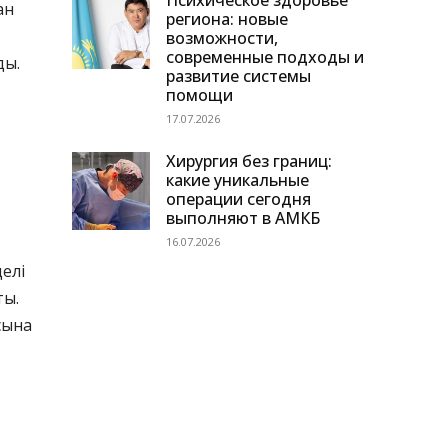
Психическое здоровье
ан
региона: новые
возможности,
современные подходы и
ды.
развитие системы
помощи
17.07.2026
Хирургия без границ:
какие уникальные
операции сегодня
выполняют в АМКБ
16.07.2026
елі
ты.
ынақ