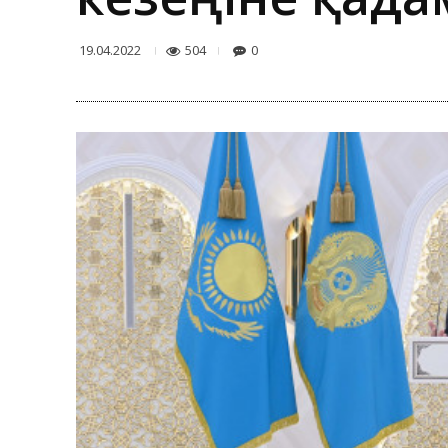
504
0
19.04.2022