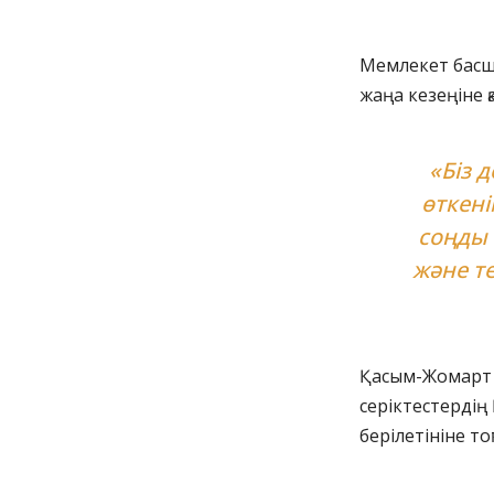
Мемлекет басш
жаңа кезеңіне қ
«Біз 
өткені
соңды 
және те
Қасым-Жомарт Т
серіктестердің
берілетініне то