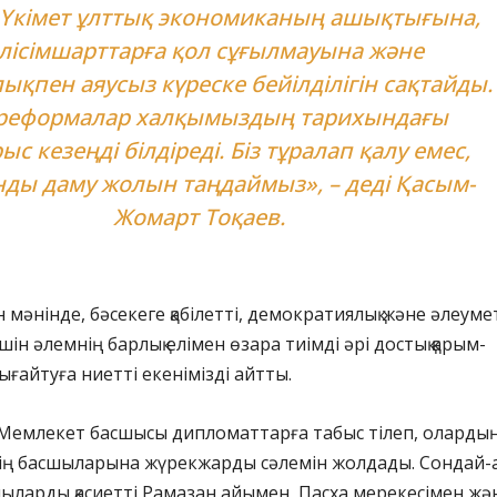
ң Үкімет ұлттық экономиканың ашықтығына,
лісімшарттарға қол сұғылмауына және
қпен аяусыз күреске бейілділігін сақтайды.
 реформалар халқымыздың тарихындағы
ыс кезеңді білдіреді. Біз тұралап қалу емес,
ды даму жолын таңдаймыз», – деді Қасым-
Жомарт Тоқаев.
мәнінде, бәсекеге қабілетті, демократиялық және әлеуме
шін әлемнің барлық елімен өзара тиімді әрі достық қарым-
ығайтуға ниетті екенімізді айтты.
 Мемлекет басшысы дипломаттарға табыс тілеп, оларды
ің басшыларына жүрекжарды сәлемін жолдады. Сондай-а
ыларды қасиетті Рамазан айымен, Пасха мерекесімен жә