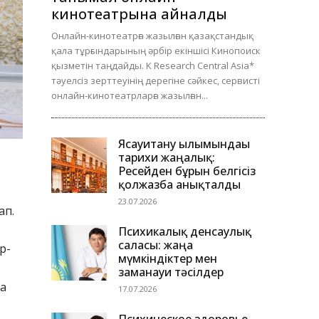
кинотеатрына айналды
Онлайн-кинотеатрға жазылған қазақстандық
қала тұрғындарының әрбір екіншісі Кинопоиск
қызметін таңдайды. K Research Central Asia*
тәуелсіз зерттеуінің дерегіне сәйкес, сервисті
онлайн-кинотеатрларға жазылған...
Ясауитану ғылымындағы
тарихи жаңалық:
Ресейден бұрын белгісіз
қолжазба анықталды
23.07.2026
ап.
Психикалық денсаулық
саласы: жаңа
р-
мүмкіндіктер мен
заманауи тәсілдер
на
17.07.2026