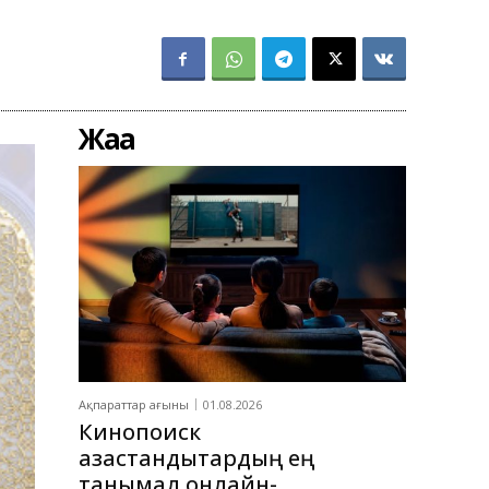
Жаңа
Ақпараттар ағыны
01.08.2026
Кинопоиск
қазақстандықтардың ең
танымал онлайн-