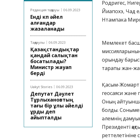
Родригес, Ниге
Редакция таңдауы
06.09.2023
Йиапохэ, Чад е
Енді көп әйел
Нтампака Миро
алғандар
жазаланады
Мемлекет басш
Таңдаулы
06.09.2023
Қазақстандықтар
миссияларының 
қандай салықтан
орындау барысы
босатылады?
Министр жауап
тарапы жан-жақ
берді
Қасым-Жомарт Т
Uakyt Stories
06.09.2023
геосаяси және 
Депутат Дәулет
Тұрлыхановтың
Оның айтуынша,
тағы бір ұлы әйелді
болды. Сонымен
ұрды деп
айыпталды
әлемнің дамуын
Президенті қақ
реттелетініне с