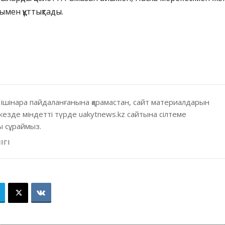
мен құттықтады.
 ішінара пайдаланғанына қарамастан, сайт материалдарын
кезде міндетті түрде uakytnews.kz сайтына сілтеме
 сұраймыз.
ІГІ