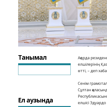
Танымал
Ақорда резиден
елшілерінің Қа
өтті, – деп ха
Сенім грамотал
Сұлтан қаласын
Республикасыны
Ел аузында
елшісі Эдуардо