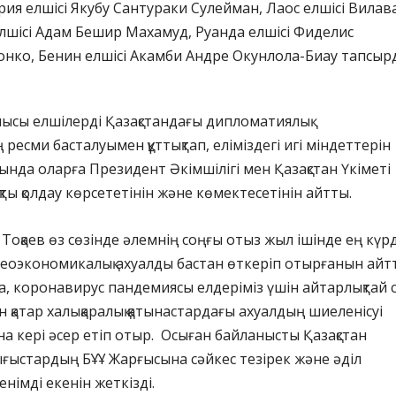
рия елшісі Якубу Сантураки Сулейман, Лаос елшісі Вилав
лшісі Адам Бешир Махамуд, Руанда елшісі Фиделис
нко, Бенин елшісі Акамби Андре Окунлола-Биау тапсыр
ысы елшілерді Қазақстандағы дипломатиялық
ресми басталуымен құттықтап, еліміздегі игі міндеттерін
нда оларға Президент Әкімшілігі мен Қазақстан Үкіметі
ты қолдау көрсететінін және көмектесетінін айтты.
оқаев өз сөзінде әлемнің соңғы отыз жыл ішінде ең күрд
геоэкономикалық ахуалды бастан өткеріп отырғанын айт
 коронавирус пандемиясы елдеріміз үшін айтарлықтай с
 қатар халықаралық қатынастардағы ахуалдың шиеленісуі
а кері әсер етіп отыр. Осыған байланысты Қазақстан
тығыстардың БҰҰ Жарғысына сәйкес тезірек және әділ
енімді екенін жеткізді.