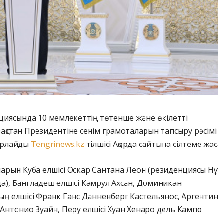
циясында 10 мемлекеттің төтенше және өкілетті
зақстан Президентіне сенім грамоталарын тапсыру рәсімі
барлайды
Tengrinews.kz
тілшісі Ақорда сайтына сілтеме жас
арын Куба елшісі Оскар Сантана Леон (резиденциясы Нұ
да), Бангладеш елшісі Камрул Ахсан, Доминикан
ң елшісі Франк Ганс Данненберг Кастельянос, Аргенти
 Антонио Зуайн, Перу елшісі Хуан Хенаро дель Кампо