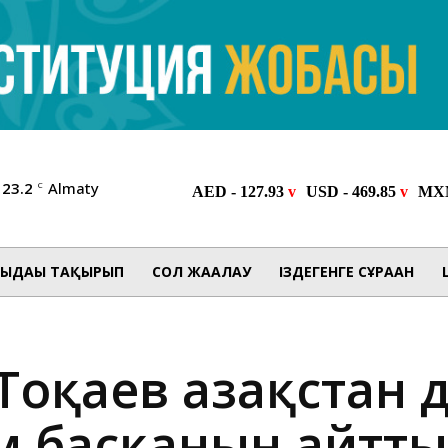
23.2
Almaty
C
ЫДАҒЫ ТАҚЫРЫП
СОЛ ЖАҒАЛАУ
ІЗДЕГЕНГЕ СҰРАҒАН
Тоқаев Қазақстан
м басқанын айтты