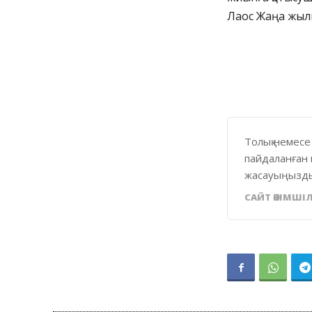
Лаос Жаңа жылы
Толық немесе
пайдаланған 
жасауыңызды
САЙТ ӘКІМШІЛ