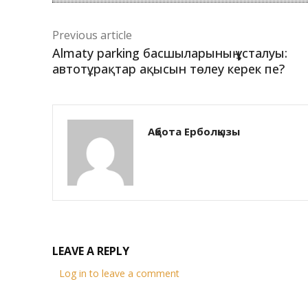
Previous article
Almaty parking басшыларының ұсталуы:
автотұрақтар ақысын төлеу керек пе?
Ақбота Ерболқызы
LEAVE A REPLY
Log in to leave a comment