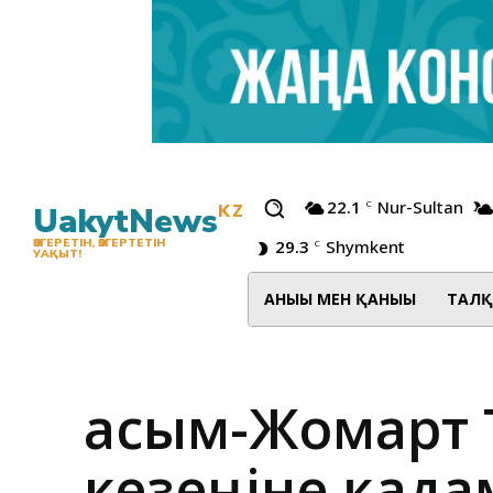
22.1
Nur-Sultan
C
UakytNews
KZ
29.3
Shymkent
ӨЗГЕРЕТІН, ӨЗГЕРТЕТІН
C
УАҚЫТ!
АНЫҒЫ МЕН ҚАНЫҒЫ
ТАЛҚ
Қасым-Жомарт 
кезеңіне қада