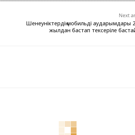
Next ar
Шенеуніктердің мобильді аударымдары 
жылдан бастап тексеріле баст