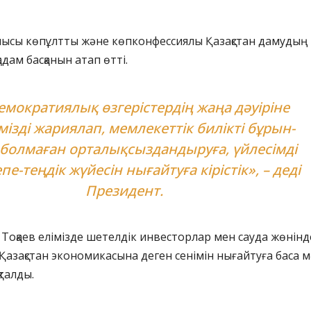
ысы көпұлтты және көпконфессиялы Қазақстан дамудың
адам басқанын атап өтті.
демократиялық өзгерістердің жаңа дәуіріне
мізді жариялап, мемлекеттік билікті бұрын-
болмаған орталықсыздандыруға, үйлесімді
пе-теңдік жүйесін нығайтуға кірістік», – деді
Президент.
оқаев елімізде шетелдік инвесторлар мен сауда жөнінд
 Қазақстан экономикасына деген сенімін нығайтуға баса 
қталды.