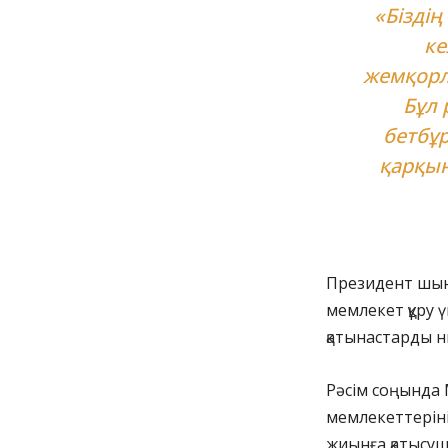
«Бізді
ке
жемқорлы
Бұл
бетбұр
қарқын
Президент шын 
мемлекет құру ү
қатынастарды н
Рәсім соңында
мемлекеттерін
жиынға қатысуш