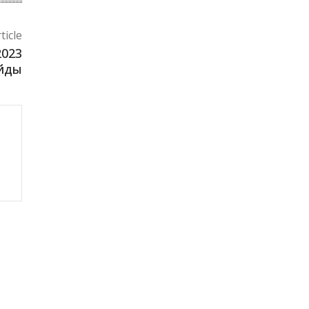
ticle
2023
айды