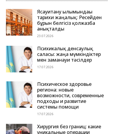
Ясауитану ғылымындағы
тарихи жаңалық: Ресейден
бұрын белгісіз қолжазба
анықталды
23.07.2026
Психикалық денсаулық
саласы: жаңа мүмкіндіктер
мен заманауи тәсілдер
17.07.2026
Психическое здоровье
региона: новые
возможности, современные
подходы и развитие
системы помощи
17.07.2026
Хирургия без границ: какие
уникальные операции