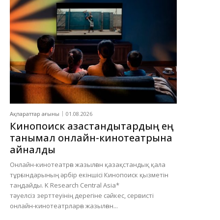
Ақпараттар ағыны
01.08.2026
Кинопоиск қазақстандықтардың ең
танымал онлайн-кинотеатрына
айналды
Онлайн-кинотеатрға жазылған қазақстандық қала
тұрғындарының әрбір екіншісі Кинопоиск қызметін
таңдайды. K Research Central Asia*
тәуелсіз зерттеуінің дерегіне сәйкес, сервисті
онлайн-кинотеатрларға жазылған...