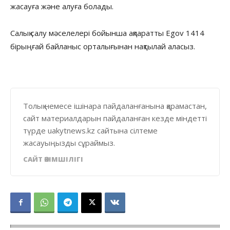
жасауға және алуға болады.
Салық салу мәселелері бойынша ақпаратты Egov 1414
бірыңғай байланыс орталығынан нақтылай аласыз.
Толық немесе ішінара пайдаланғанына қарамастан,
сайт материалдарын пайдаланған кезде міндетті
түрде uakytnews.kz сайтына сілтеме
жасауыңызды сұраймыз.
САЙТ ӘКІМШІЛІГІ