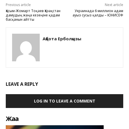
Previous article
Next article
Қасым-Жомарт Тоқаев Қазақстан
Украинада 6 миллион адам
дамудың жаңа кезеңіне қадам
ауыз сусыз қалды – ЮНИСЕФ
басқанын айтты
Ақбота Ерболқызы
LEAVE A REPLY
LOG IN TO LEAVE A COMMENT
Жаңа