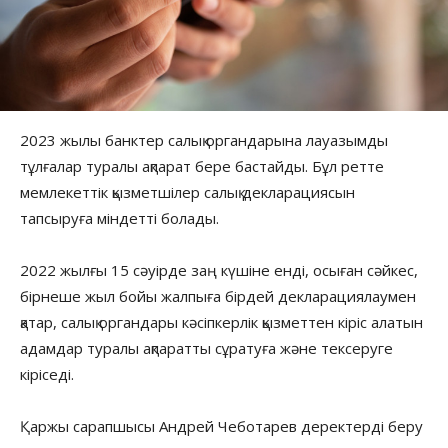
2023 жылы банктер салық органдарына лауазымды
тұлғалар туралы ақпарат бере бастайды. Бұл ретте
мемлекеттік қызметшілер салық декларациясын
тапсыруға міндетті болады.
2022 жылғы 15 сәуірде заң күшіне енді, осыған сәйкес,
бірнеше жыл бойы жалпыға бірдей декларациялаумен
қатар, салық органдары кәсіпкерлік қызметтен кіріс алатын
адамдар туралы ақпаратты сұратуға және тексеруге
кіріседі.
Қаржы сарапшысы Андрей Чеботарев деректерді беру