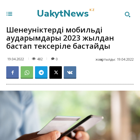
UakytNews
KZ
Шенеуніктердің мобильді
аударымдары 2023 жылдан
бастап тексеріле бастайды
482
19.04.2022
0
жаңартылды:
19.04.2022