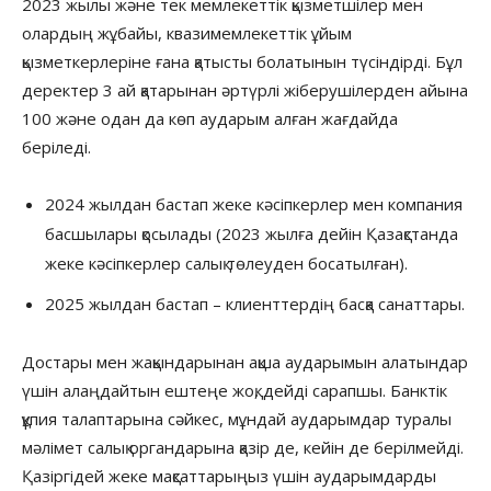
2023 жылы және тек мемлекеттік қызметшілер мен
олардың жұбайы, квазимемлекеттік ұйым
қызметкерлеріне ғана қатысты болатынын түсіндірді. Бұл
деректер 3 ай қатарынан әртүрлі жіберушілерден айына
100 және одан да көп аударым алған жағдайда
беріледі.
2024 жылдан бастап жеке кәсіпкерлер мен компания
басшылары қосылады (2023 жылға дейін Қазақстанда
жеке кәсіпкерлер салық төлеуден босатылған).
2025 жылдан бастап – клиенттердің басқа санаттары.
Достары мен жақындарынан ақша аударымын алатындар
үшін алаңдайтын ештеңе жоқ, дейді сарапшы. Банктік
құпия талаптарына сәйкес, мұндай аударымдар туралы
мәлімет салық органдарына қазір де, кейін де берілмейді.
Қазіргідей жеке мақсаттарыңыз үшін аударымдарды