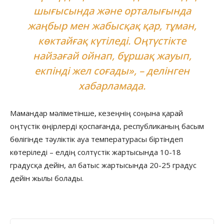
шығысында және орталығында
жаңбыр мен жабысқақ қар, тұман,
көктайғақ күтіледі. Оңтүстікте
найзағай ойнап, бұршақ жауып,
екпінді жел соғады», – делінген
хабарламада.
Мамандар мәліметінше, кезеңнің соңына қарай
оңтүстік өңірлерді қоспағанда, республиканың басым
бөлігінде тәуліктік ауа температурасы біртіндеп
көтеріледі – елдің солтүстік жартысында 10-18
градусқа дейін, ал батыс жартысында 20-25 градус
дейін жылы болады.