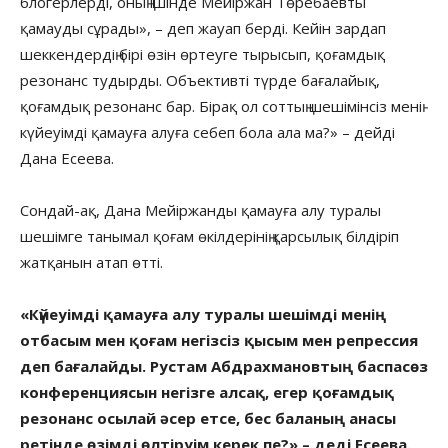
блогерлерді, оның ішінде Мейіржан Төребаевты
қамауды сұрады», – деп жауап берді. Кейін зардап
шеккендердің бірі өзін өртеуге тырысып, қоғамдық
резонанс тудырды. Объективті түрде бағалайық,
қоғамдық резонанс бар. Бірақ ол соттың шешімінсіз менің
күйеуімді қамауға алуға себеп бола ала ма?» – дейді
Дана Есеева.
Сондай-ақ, Дана Мейіржанды қамауға алу туралы
шешімге танымал қоғам өкілдерінің қарсылық білдіріп
жатқанын атап өтті.
«Күйеуімді қамауға алу туралы шешімді менің
отбасым мен қоғам негізсіз қысым мен репрессия
деп бағалайды. Рустам Абдрахмановтың баспасөз
конференциясын негізге алсақ, егер қоғамдық
резонанс осылай әсер етсе, бес баланың анасы
ретінде өзімді өлтіруім керек пе?» – деді Есеева.