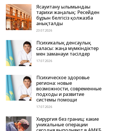
Ясауитану ғылымындағы
тарихи жаңалық: Ресейден
бұрын белгісіз қолжазба
анықталды
23.07.2026
Психикалық денсаулық
саласы: жаңа мүмкіндіктер
мен заманауи тәсілдер
17.07.2026
Психическое здоровье
региона: новые
возможности, современные
подходы и развитие
системы помощи
17.07.2026
Хирургия без границ: какие
уникальные операции
сегодня выполняют в АМКБ