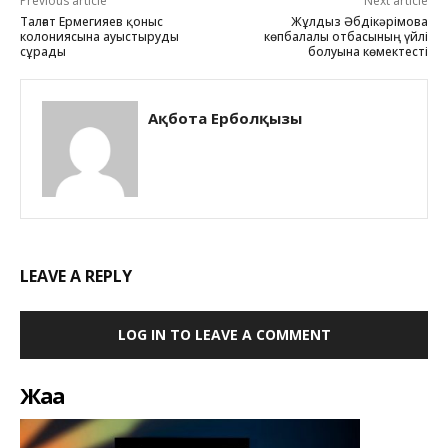
Previous article
Next article
Талғат Ермегияев қоныс
Жұлдыз Әбдікәрімова
колониясына ауыстыруды
көпбалалы отбасының үйлі
сұрады
болуына көмектесті
Ақбота Ерболқызы
LEAVE A REPLY
LOG IN TO LEAVE A COMMENT
Жаңа