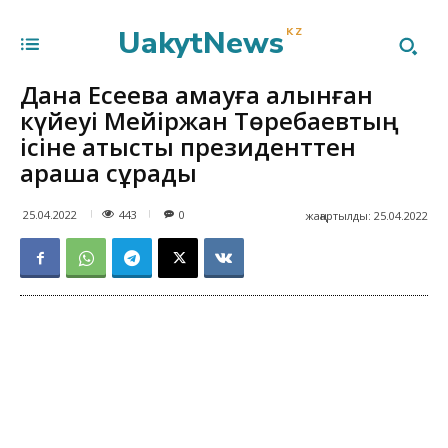
UakytNews
KZ
Дана Есеева қамауға алынған
күйеуі Мейіржан Төребаевтың
ісіне қатысты президенттен
араша сұрады
443
25.04.2022
0
жаңартылды:
25.04.2022