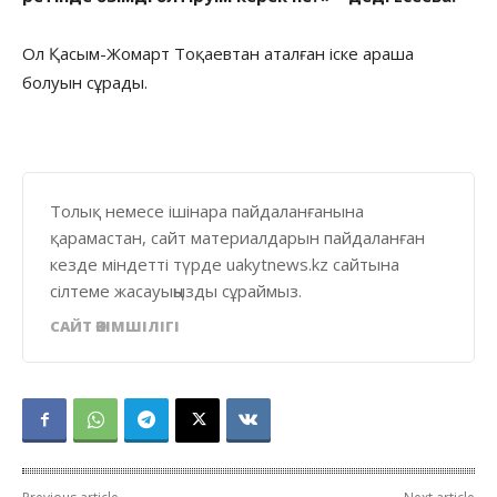
Ол Қасым-Жомарт Тоқаевтан аталған іске араша
болуын сұрады.
Толық немесе ішінара пайдаланғанына
қарамастан, сайт материалдарын пайдаланған
кезде міндетті түрде uakytnews.kz сайтына
сілтеме жасауыңызды сұраймыз.
САЙТ ӘКІМШІЛІГІ