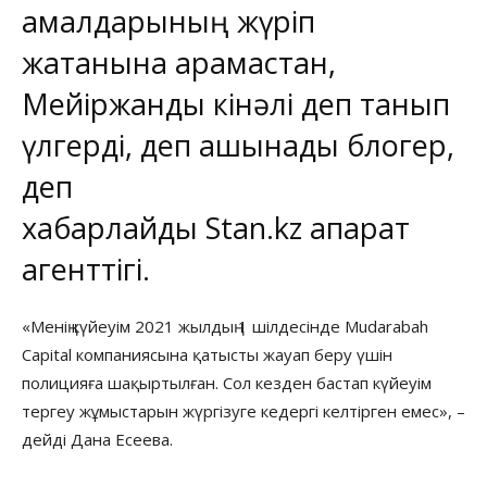
амалдарының жүріп
жатқанына қарамастан,
Мейіржанды кінәлі деп танып
үлгерді, деп ашынады блогер,
деп
хабарлайды
Stan.kz
ақпарат
агенттігі.
«Менің күйеуім 2021 жылдың 1 шілдесінде Mudarabah
Capital компаниясына қатысты жауап беру үшін
полицияға шақыртылған. Сол кезден бастап күйеуім
тергеу жұмыстарын жүргізуге кедергі келтірген емес», –
дейді Дана Есеева.