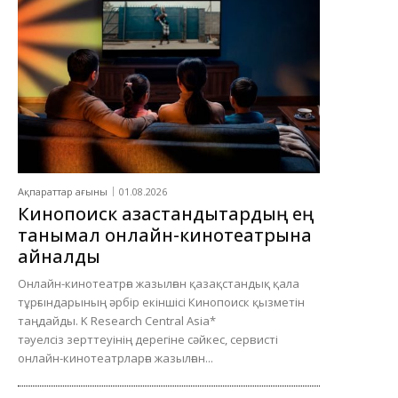
Ақпараттар ағыны
01.08.2026
Кинопоиск қазақстандықтардың ең
танымал онлайн-кинотеатрына
айналды
Онлайн-кинотеатрға жазылған қазақстандық қала
тұрғындарының әрбір екіншісі Кинопоиск қызметін
таңдайды. K Research Central Asia*
тәуелсіз зерттеуінің дерегіне сәйкес, сервисті
онлайн-кинотеатрларға жазылған...