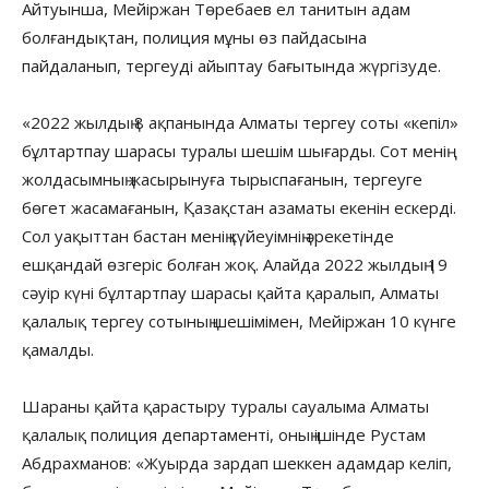
Айтуынша, Мейіржан Төребаев ел танитын адам
болғандықтан, полиция мұны өз пайдасына
пайдаланып, тергеуді айыптау бағытында жүргізуде.
«2022 жылдың 8 ақпанында Алматы тергеу соты «кепіл»
бұлтартпау шарасы туралы шешім шығарды. Сот менің
жолдасымның жасырынуға тырыспағанын, тергеуге
бөгет жасамағанын, Қазақстан азаматы екенін ескерді.
Сол уақыттан бастан менің күйеуімнің әрекетінде
ешқандай өзгеріс болған жоқ. Алайда 2022 жылдың 19
сәуір күні бұлтартпау шарасы қайта қаралып, Алматы
қалалық тергеу сотының шешімімен, Мейіржан 10 күнге
қамалды.
Шараны қайта қарастыру туралы сауалыма Алматы
қалалық полиция департаменті, оның ішінде Рустам
Абдрахманов: «Жуырда зардап шеккен адамдар келіп,