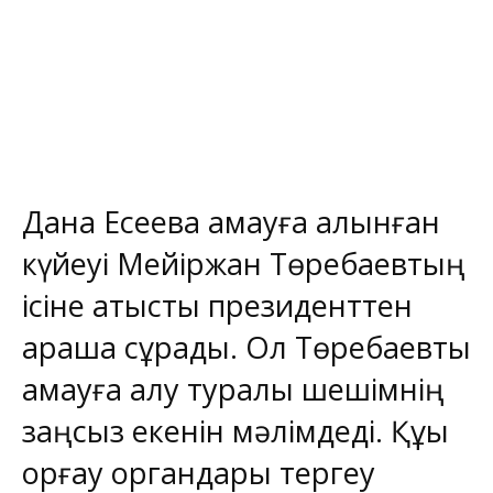
Дана Есеева қамауға алынған
күйеуі Мейіржан Төребаевтың
ісіне қатысты президенттен
араша сұрады. Ол Төребаевты
қамауға алу туралы шешімнің
заңсыз екенін мәлімдеді. Құқық
қорғау органдары тергеу