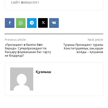
САЙТ ӘКІМШІЛІГІ
Previous article
Next article
«Президент өз билігін бөліп
Тұңғыш Президент туралы
береді». Суперпрезиденттік
Конституциялық заң күшін
басқару формасынан бас тарту
жояды – Қошанов
не білдіреді?
Қуаныш