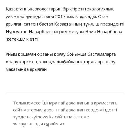
Қазақстанның экологтарын біріктіретін экологиялық
ұйымдар қауымдастығы 2017 жылы құрылды. Оған
құрылған сәттен бастап Қазақстанның тұңғыш президенті
Нұрсұлтан Назарбаевтың кенже қызы Әлия Назарбаева
жетекшілік етті.
Ұйым қоршаған ортаны қорғау бойынша бастамаларға
қолдау көрсетіп, халықаралық байланыстарды арттыру
мақсатында құрылған.
Толық немесе ішінара пайдаланғанына қарамастан,
сайт материалдарын пайдаланған кезде міндетті
түрде uakytnews.kz сайтына сілтеме
жасауыңызды сұраймыз.