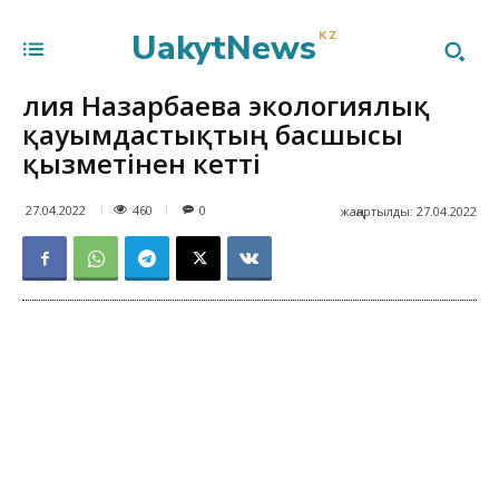
UakytNews
KZ
Әлия Назарбаева экологиялық
қауымдастықтың басшысы
қызметінен кетті
460
27.04.2022
0
жаңартылды:
27.04.2022