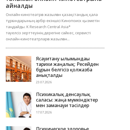
айналды
Онлайн-кинотеатрға жазылған қазақстандық қала
тұрғындарының әрбір екіншісі Кинопоиск қызметін
таңдайды. K Research Central Asia*
тәуелсіз зерттеуінің дерегіне сәйкес, сервисті
онлайн-кинотеатрларға жазылған...
Ясауитану ғылымындағы
тарихи жаңалық: Ресейден
бұрын белгісіз қолжазба
анықталды
23.07.2026
Психикалық денсаулық
саласы: жаңа мүмкіндіктер
мен заманауи тәсілдер
17.07.2026
Психическое здоровье