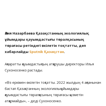
Әлия Назарбаева Қазақстанның экологиялық
ұйымдары қауымдастығы төралқасының
төрағасы ретіндегі өкілетін тоқтатты, деп
хабарлайды
Sputnik Қазақстан
.
Ақпаратты қауымдастықтың атқарушы директоры Илья
Сухоносенко растады.
«Өз еркімен өкілетін тоқтатты. 2022 жылдың 4 ақпанынан
бастап Қазақстанның экологиялық ұйымдары
қауымдастығы төралқасының төрағасы қызметін
атқармайды», – деді Сухоносенко.