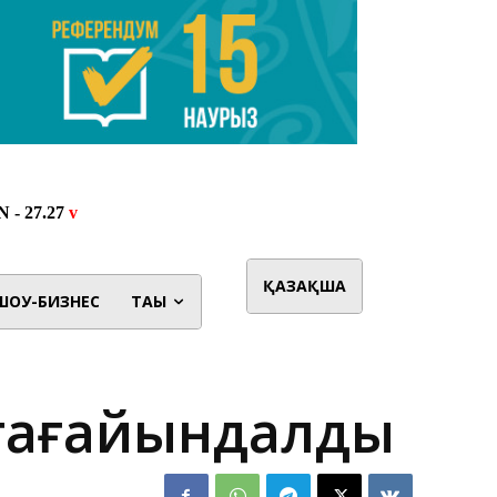
ҚАЗАҚША
ШОУ-БИЗНЕС
ТАҒЫ
 тағайындалды