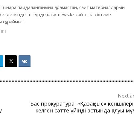
 ішінара пайдаланғанына қарамастан, сайт материалдарын
кезде міндетті түрде uakytnews.kz сайтына сілтеме
 сұраймыз.
ІГІ
Next ar
Бас прокуратура: «Қазақмыс» кеншілері
у
келген сәтте үйінді астында қалуы мү