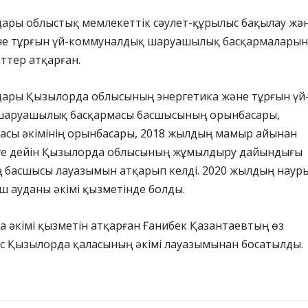
дары облыстық мемлекеттік сәулет-құрылыс бақылау жә
не тұрғын үй-коммуналдық шаруашылық басқармалары
ттер атқарған.
дары Қызылорда облысының энергетика және тұрғын үй
шаруашылық басқармасы басшысының орынбасары,
асы әкімінің орынбасары, 2018 жылдың мамыр айынан
зге дейін Қызылорда облысының жұмылдыру дайындығы
 басшысы лауазымын атқарып келді. 2020 жылдың наур
 ауданы әкімі қызметінде болды.
ла әкімі қызметін атқарған Ғанибек Қазантаевтың өз
ес Қызылорда қаласының әкімі лауазымынан босатылды.