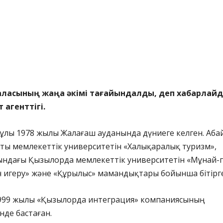
ласының жаңа әкімі тағайындалды, деп хабарлай
 агенттігі.
кұлы 1978 жылы Жалағаш ауданында дүниеге келген. Аба
ты мемлекеттік университетін «Халықаралық туризм»,
ындағы Қызылорда мемлекеттік университетін «Мұнай-г
 игеру» және «Құрылыс» мамандықтары бойынша бітірг
999 жылы «Қызылорда интеграция» компаниясының
нде бастаған.