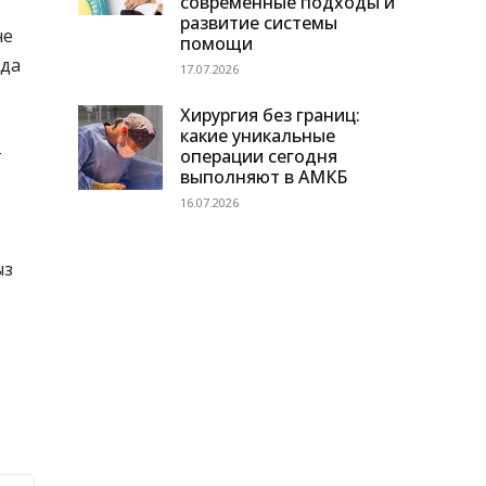
современные подходы и
развитие системы
не
помощи
нда
17.07.2026
Хирургия без границ:
какие уникальные
-
операции сегодня
выполняют в АМКБ
16.07.2026
ыз