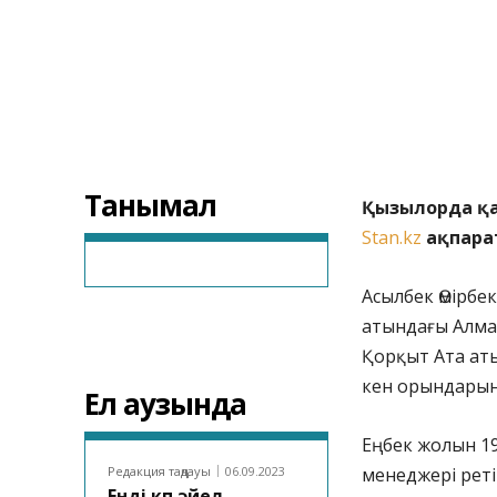
Танымал
Қызылорда қа
Stan.kz
ақпарат
Асылбек Өмірбе
атындағы Алма
Қорқыт Ата ат
кен орындарын
Ел аузында
Еңбек жолын 1
Редакция таңдауы
06.09.2023
менеджері реті
Енді көп әйел