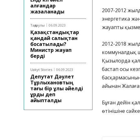
алғандар
2007-2012 жыл
жазаланады
энергетика жә
Таңдаулы
06.09.2023
жауапты қызме
Қазақстандықтар
қандай салықтан
2012-2018 жыл
босатылады?
Министр жауап
коммуналдық 
берді
Қызылорда қал
бастап осы ке
Uakyt Stories
06.09.2023
Депутат Дәулет
басқармасының
Тұрлыхановтың
айынан Жалағаш
тағы бір ұлы әйелді
ұрды деп
айыпталды
Бұған дейін қа
өтінішіне сәйк