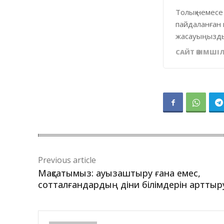
Толық немесе
пайдаланған 
жасауыңызды
САЙТ ӘКІМШІЛ
Previous article
Мақсатымыз: ауызаштыру ғана емес,
сотталғандардың діни білімдерін арттыр