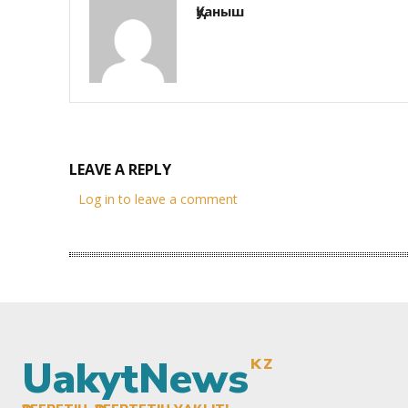
Қуаныш
LEAVE A REPLY
Log in to leave a comment
UakytNews
KZ