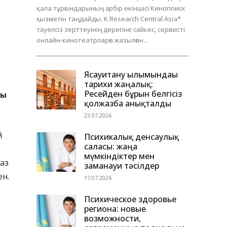
қала тұрғындарының әрбір екіншісі Кинопоиск
қызметін таңдайды. K Research Central Asia*
тәуелсіз зерттеуінің дерегіне сәйкес, сервисті
онлайн-кинотеатрларға жазылған...
Ясауитану ғылымындағы
тарихи жаңалық:
Ресейден бұрын белгісіз
ды
қолжазба анықталды
23.07.2026
й
Психикалық денсаулық
саласы: жаңа
мүмкіндіктер мен
аз
заманауи тәсілдер
ен.
17.07.2026
Психическое здоровье
региона: новые
возможности,