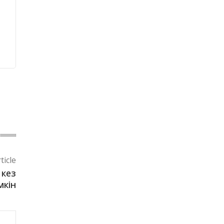
ticle
 кез
мкін