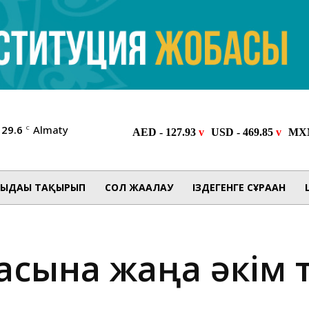
29.6
Almaty
C
ЫДАҒЫ ТАҚЫРЫП
СОЛ ЖАҒАЛАУ
ІЗДЕГЕНГЕ СҰРАҒАН
ласына жаңа әкім