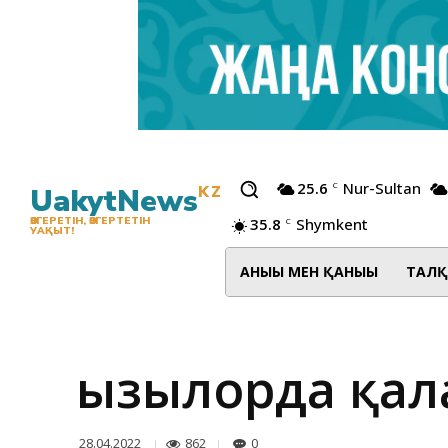
25.6
Nur-Sultan
C
UakytNews
KZ
35.8
Shymkent
ӨЗГЕРЕТІН, ӨЗГЕРТЕТІН
C
УАҚЫТ!
АНЫҒЫ МЕН ҚАНЫҒЫ
ТАЛҚ
Қызылорда қа
862
0
28.04.2022