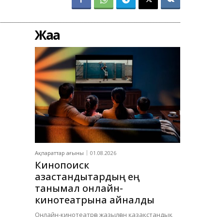
Жаңа
Ақпараттар ағыны
01.08.2026
Кинопоиск
қазақстандықтардың ең
танымал онлайн-
кинотеатрына айналды
Онлайн-кинотеатрға жазылған қазақстандық