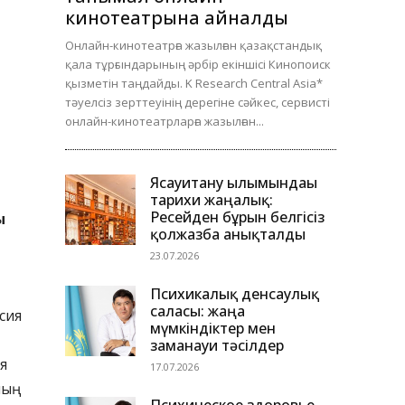
кинотеатрына айналды
Онлайн-кинотеатрға жазылған қазақстандық
қала тұрғындарының әрбір екіншісі Кинопоиск
қызметін таңдайды. K Research Central Asia*
тәуелсіз зерттеуінің дерегіне сәйкес, сервисті
онлайн-кинотеатрларға жазылған...
Ясауитану ғылымындағы
тарихи жаңалық:
Ресейден бұрын белгісіз
ы
қолжазба анықталды
23.07.2026
Психикалық денсаулық
саласы: жаңа
сия
мүмкіндіктер мен
заманауи тәсілдер
я
17.07.2026
ың