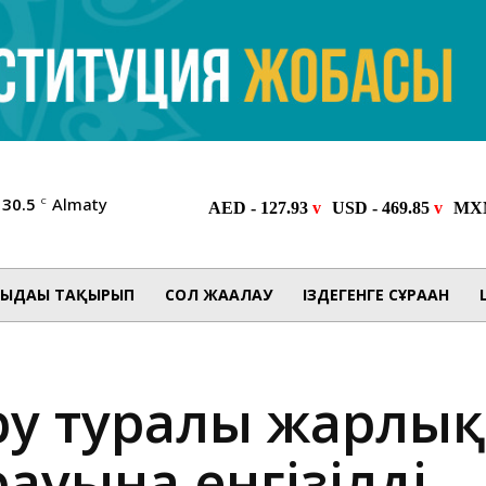
30.5
Almaty
C
ЫДАҒЫ ТАҚЫРЫП
СОЛ ЖАҒАЛАУ
ІЗДЕГЕНГЕ СҰРАҒАН
ұру туралы жарлы
ауына енгізілді