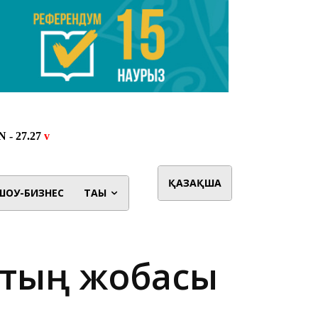
ҚАЗАҚША
ШОУ-БИЗНЕС
ТАҒЫ
қтың жобасы