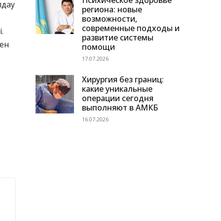
Психическое здоровье
лдау
региона: новые
возможности,
современные подходы и
і.
развитие системы
мен
помощи
17.07.2026
Хирургия без границ:
какие уникальные
операции сегодня
выполняют в АМКБ
16.07.2026