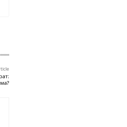
ticle
рат:
 ма?