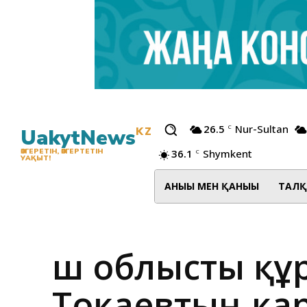
26.5
Nur-Sultan
C
UakytNews
KZ
36.1
Shymkent
ӨЗГЕРЕТІН, ӨЗГЕРТЕТІН
C
УАҚЫТ!
АНЫҒЫ МЕН ҚАНЫҒЫ
ТАЛҚ
Үш облысты қ
Тоқаевтың қар