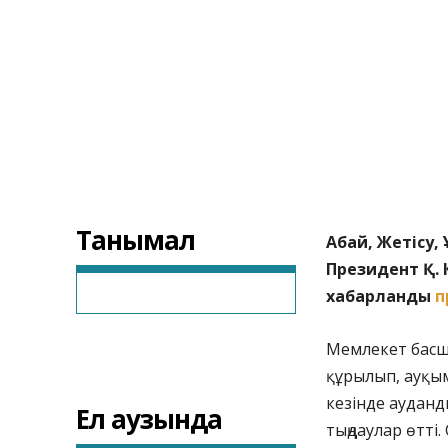
Танымал
Абай, Жетісу
Президент Қ. 
хабарланды
п
Мемлекет басшы
құрылып, ауқы
кезінде ауданд
Ел аузында
тыңдаулар өтті