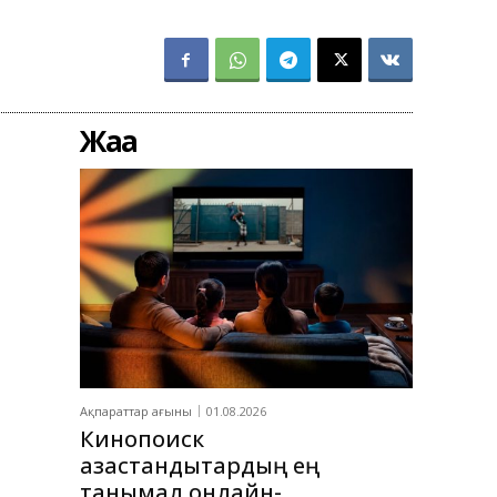
Жаңа
Ақпараттар ағыны
01.08.2026
Кинопоиск
қазақстандықтардың ең
танымал онлайн-