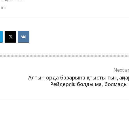
ІГІ
Next ar
Алтын орда базарына қатысты тың ақпа
Рейдерлік болды ма, болмады