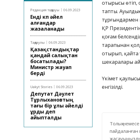
отырысы өтіп, 
Редакция таңдауы
06.09.2023
тапты. Ауылдық
Енді көп әйел
тұрғындармен к
алғандар
ҚР Президентін
жазаланады
қоғам белсенді
Таңдаулы
06.09.2023
тарапынан қолд
Қазақстандықтар
отырып, қайта 
қандай салықтан
босатылады?
шекаралары а
Министр жауап
берді
Үкімет қаулысы
енгізілді.
Uakyt Stories
06.09.2023
Депутат Дәулет
Тұрлыхановтың
тағы бір ұлы әйелді
ұрды деп
айыпталды
Толық немесе
пайдаланған 
жасауыңызды