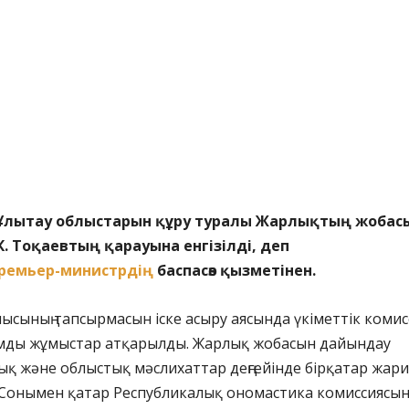
, Ұлытау облыстарын құру туралы Жарлықтың жобас
К. Тоқаевтың қарауына енгізілді, деп
ремьер-министрдің
баспасөз қызметінен.
сының тапсырмасын іске асыру аясында үкіметтік комис
мды жұмыстар атқарылды. Жарлық жобасын дайындау
ық және облыстық мәслихаттар деңгейінде бірқатар жари
. Сонымен қатар Республикалық ономастика комиссиясын