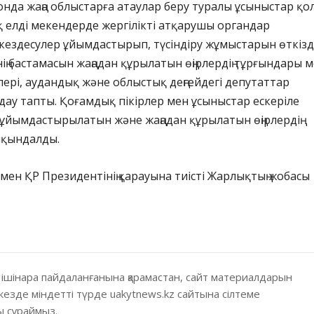
онда жаңа облыстарға атаулар беру туралы ұсыныстар қо
 елді мекендерде жергілікті атқарушы органдар
ездесулер ұйымдастырып, түсіндіру жұмыстарын өткізд
ің бастамасын жаңадан құрылатын өңірлердің тұрғындары 
лері, аудандық және облыстық деңгейдегі депутаттар
ау тапты. Қоғамдық пікірлер мен ұсыныстар ескеріле
ұйымдастырылатын және жаңадан құрылатын өңірлердің
йқындалды.
мен ҚР Президентінің қарауына тиісті Жарлықтың жобасы
 ішінара пайдаланғанына қарамастан, сайт материалдарын
кезде міндетті түрде uakytnews.kz сайтына сілтеме
 сұраймыз.