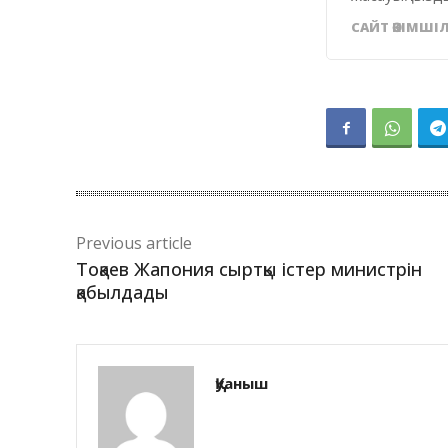
САЙТ ӘКІМШІЛ
Previous article
Тоқаев Жапония сыртқы істер министрін
қабылдады
Қуаныш