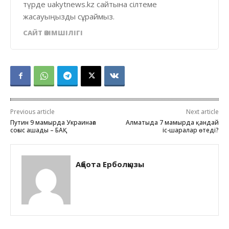
түрде uakytnews.kz сайтына сілтеме
жасауыңызды сұраймыз.
САЙТ ӘКІМШІЛІГІ
Previous article
Next article
Путин 9 мамырда Украинаға
Алматыда 7 мамырда қандай
соғыс ашады – БАҚ
іс-шаралар өтеді?
Ақбота Ерболқызы