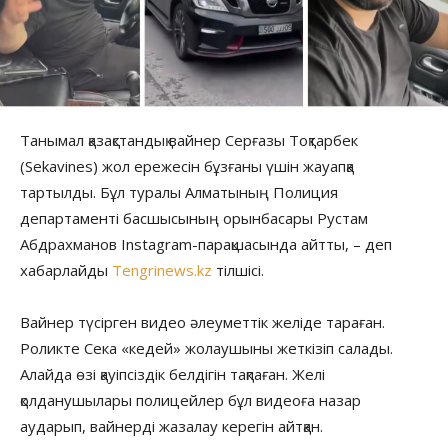
Танымал қазақстандық вайнер Серғазы Тоқтарбек
(Sekavines) жол ережесін бұзғаны үшін жауапқа
тартылды. Бұл туралы Алматының Полиция
департаменті басшысының орынбасары Рустам
Абдрахманов Instagram-парақшасында айтты, – деп
хабарлайды
Tengrinews.kz
тілшісі.
Вайнер түсірген видео әлеуметтік желіде тараған.
Роликте Сека «кедей» жолаушыны жеткізіп салады.
Алайда өзі қауіпсіздік белдігін тақпаған. Желі
қолданушылары полицейлер бұл видеоға назар
аударып, вайнерді жазалау керегін айтқан.