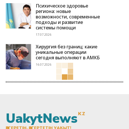
Психическое здоровье
региона: новые
возможности, современные
подходы и развитие
системы помощи
17.07.2026
Хирургия без границ: какие
уникальные операции
сегодня выполняют в АМКБ
16.07.2026
UakytNews
KZ
ӨЗГЕРЕТІН, ӨЗГЕРТЕТІН УАҚЫТ!