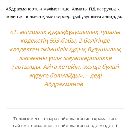
Абдрахмановтың мәліметінше, Алматы ПД патрульдік
полиция полкінің қызметкерлері құқық бұзушыны анықтады.
«Т. әкімшілік құқықбұзушылық туралы
кодекстің 593-бабы, 2-бөлігінде
көзделген әкімшілік құқық бұзушылық
жасағаны үшін жауапкершілікке
тартылды. Айта кетейін, жолда бұлай
жүруге болмайды», – деді
Абдрахманов.
Толық немесе ішінара пайдаланғанына қарамастан,
сайт материалдарын пайдаланған кезде міндетті