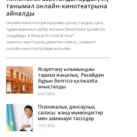
танымал онлайн-кинотеатрына
айналды
Онлайн-кинотеатрға жазылған қазақстандық қала
тұрғындарының әрбір екіншісі Кинопоиск қызметін
таңдайды. K Research Central Asia*
тәуелсіз зерттеуінің дерегіне сәйкес, сервисті
онлайн-кинотеатрларға жазылған...
Ясауитану ғылымындағы
тарихи жаңалық: Ресейден
бұрын белгісіз қолжазба
анықталды
23.07.2026
Психикалық денсаулық
саласы: жаңа мүмкіндіктер
мен заманауи тәсілдер
17.07.2026