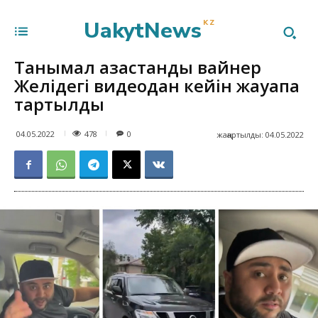
UakytNews
KZ
Танымал қазақстандық вайнер
Желідегі видеодан кейін жауапқа
тартылды
478
04.05.2022
0
жаңартылды:
04.05.2022