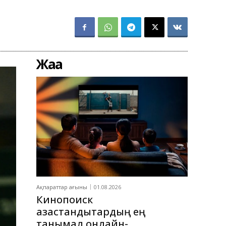
Жаңа
Ақпараттар ағыны
01.08.2026
Кинопоиск
қазақстандықтардың ең
танымал онлайн-