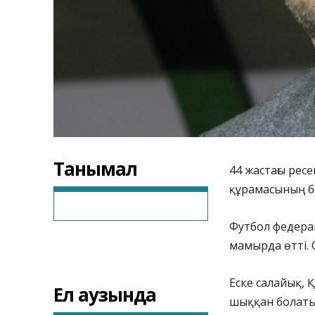
Танымал
44 жастағы рес
құрамасының ба
Футбол федерац
мамырда өтті. 
Еске салайық, 
Ел аузында
шыққан болатын