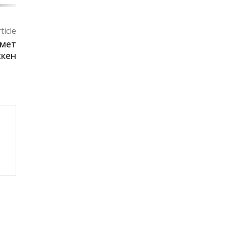
ticle
змет
скен