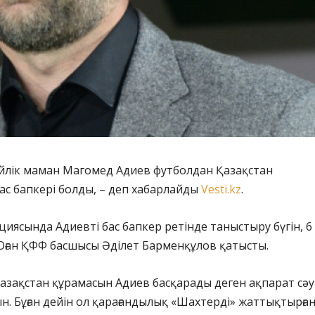
ейлік маман Магомед Адиев футболдан Қазақстан
с бапкері болды, – деп хабарлайды
Vesti.kz
.
иясында Адиевті бас бапкер ретінде таныстыру бүгін, 6
Оған ҚФФ басшысы Әділет Барменқұлов қатысты.
Қазақстан құрамасын Адиев басқарады деген ақпарат сәу
. Бұған дейін ол қарағандылық «Шахтерді» жаттықтырған 