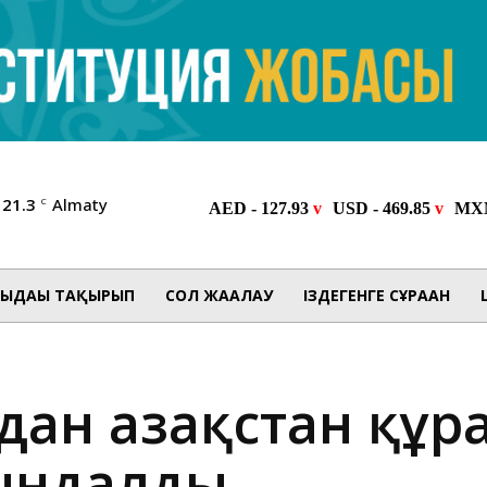
21.3
Almaty
C
ЫДАҒЫ ТАҚЫРЫП
СОЛ ЖАҒАЛАУ
ІЗДЕГЕНГЕ СҰРАҒАН
дан Қазақстан құ
йындалды