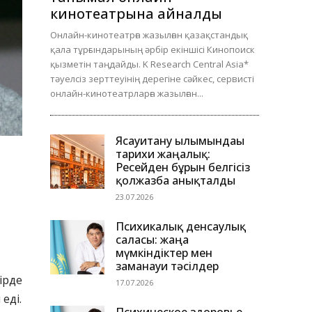
кинотеатрына айналды
Онлайн-кинотеатрға жазылған қазақстандық
қала тұрғындарының әрбір екіншісі Кинопоиск
қызметін таңдайды. K Research Central Asia*
тәуелсіз зерттеуінің дерегіне сәйкес, сервисті
онлайн-кинотеатрларға жазылған...
Ясауитану ғылымындағы
тарихи жаңалық:
Ресейден бұрын белгісіз
қолжазба анықталды
23.07.2026
Психикалық денсаулық
саласы: жаңа
мүмкіндіктер мен
заманауи тәсілдер
ірде
17.07.2026
еді.