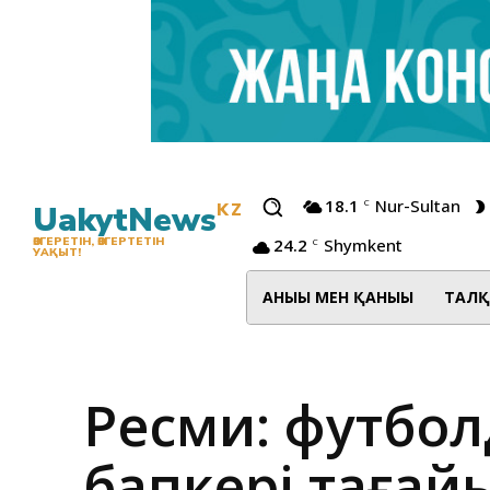
18.1
Nur-Sultan
C
UakytNews
KZ
24.2
Shymkent
ӨЗГЕРЕТІН, ӨЗГЕРТЕТІН
C
УАҚЫТ!
АНЫҒЫ МЕН ҚАНЫҒЫ
ТАЛҚ
Ресми: футбол
бапкері таға