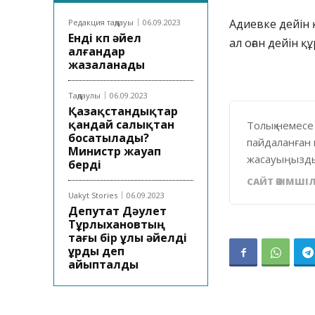
Адиевке дейін 
Редакция таңдауы
06.09.2023
Енді көп әйел
ал оған дейін 
алғандар
жазаланады
Таңдаулы
06.09.2023
Қазақстандықтар
қандай салықтан
Толық немесе
босатылады?
пайдаланған 
Министр жауап
жасауыңызды
берді
САЙТ ӘКІМШІЛ
Uakyt Stories
06.09.2023
Депутат Дәулет
Тұрлыхановтың
тағы бір ұлы әйелді
ұрды деп
айыпталды