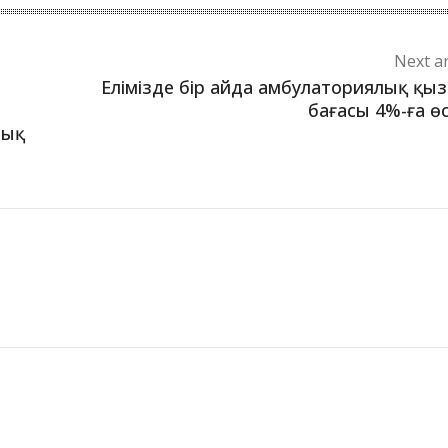
Next ar
Елімізде бір айда амбулаториялық қы
бағасы 4%-ға ө
лық