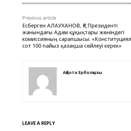
Previous article
Есберген АЛАУХАНОВ, ҚР Президенті
жанындағы Адам құқықтары жөніндегі
комиссияның сарапшысы: «Конституция
сот 100 пайыз қазақша сөйлеуі керек»
Ақбота Ерболқызы
LEAVE A REPLY