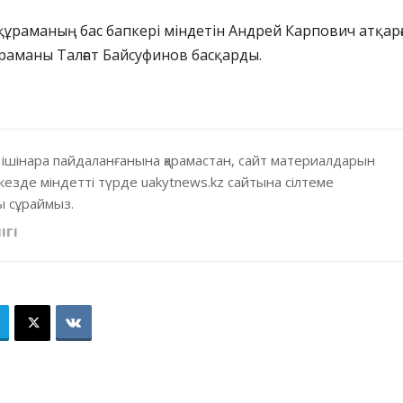
құраманың бас бапкері міндетін Андрей Карпович атқарғ
құраманы Талғат Байсуфинов басқарды.
 ішінара пайдаланғанына қарамастан, сайт материалдарын
кезде міндетті түрде uakytnews.kz сайтына сілтеме
 сұраймыз.
ІГІ