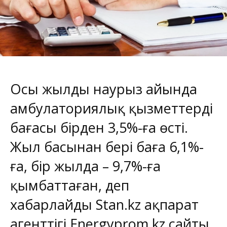
Осы жылдың наурыз айында
амбулаториялық қызметтердің
бағасы бірден 3,5%-ға өсті.
Жыл басынан бері баға 6,1%-
ға, бір жылда – 9,7%-ға
қымбаттаған, деп
хабарлайды
Stan.kz
ақпарат
агенттігі
Еnergyprom.kz
сайты