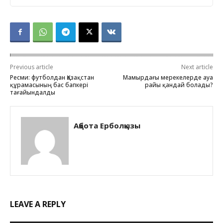
Previous article
Next article
Ресми: футболдан Қазақстан
Мамырдағы мерекелерде ауа
құрамасының бас бапкері
райы қандай болады?
тағайындалды
Ақбота Ерболқызы
LEAVE A REPLY