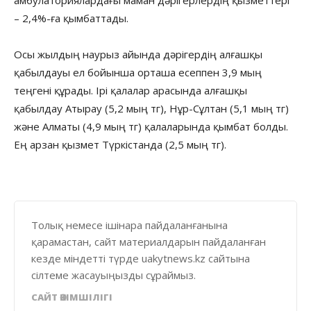
– 2,4%-ға қымбаттады.
Осы жылдың наурыз айында дәрігердің алғашқы
қабылдауы ел бойынша орташа есеппен 3,9 мың
теңгені құрады. Ірі қалалар арасында алғашқы
қабылдау Атырау (5,2 мың тг), Нұр-Сұлтан (5,1 мың тг)
және Алматы (4,9 мың тг) қалаларында қымбат болды.
Ең арзан қызмет Түркістанда (2,5 мың тг).
Толық немесе ішінара пайдаланғанына
қарамастан, сайт материалдарын пайдаланған
кезде міндетті түрде uakytnews.kz сайтына
сілтеме жасауыңызды сұраймыз.
САЙТ ӘКІМШІЛІГІ