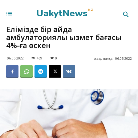
UakytNews
KZ
Елімізде бір айда
амбулаториялық қызмет бағасы
4%-ға өскен
469
06.05.2022
0
жаңартылды:
06.05.2022