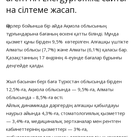
на сілтеме жасап.
Өңірлер бойынша бір айда Ақмола облысының
тұрғындарына бағаның өскені қатты білінді. Мұнда
қызмет құны бірден 9,5% көтерілген. Алғашқы үштікте
Алматы облысы (7,7%) және Алматы (6,1%) қаласы бар.
Қазақстанның 17 өңірінің 4-еуінде бағалар бұрынғы
деңгейде қалды.
Жыл басынан бері баға Түркістан облысында бірден
12,5%-ға, Ақмола облысында — 9,5%-ға, Алматы
облысында – 8,5%-ға өсті.
Айлық динамикада дәрігердің алғашқы қабылдауы
наурыз айында 4,3%-ға, стоматологиялық қызметтер
— 3,4%-ға, медициналық зертханалар мен рентген
кабинеттерінің қызметтері — 3%-ға,
амбулаториялардағы маман дәрігерлердің қызметтері