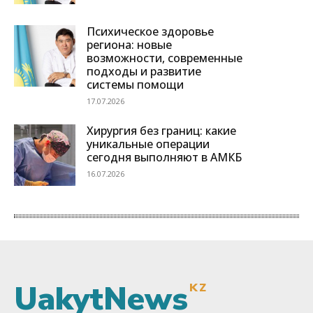
UakytNews
KZ