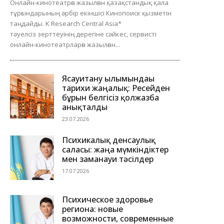
Онлайн-кинотеатрға жазылған қазақстандық қала
тұрғындарының әрбір екіншісі Кинопоиск қызметін
таңдайды. K Research Central Asia*
тәуелсіз зерттеуінің дерегіне сәйкес, сервисті
онлайн-кинотеатрларға жазылған...
Ясауитану ғылымындағы
тарихи жаңалық: Ресейден
бұрын белгісіз қолжазба
анықталды
23.07.2026
Психикалық денсаулық
саласы: жаңа мүмкіндіктер
мен заманауи тәсілдер
17.07.2026
Психическое здоровье
региона: новые
возможности, современные