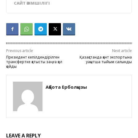
САЙТ ӘКІМШІЛІГІ
Previous article
Next article
Президент кепілдендірілген
Қазақстанда қант экспортына
трансфертке қатысты заңға қол
уақытша тыйым салынды
қойды
Ақбота Ерболқызы
LEAVE A REPLY