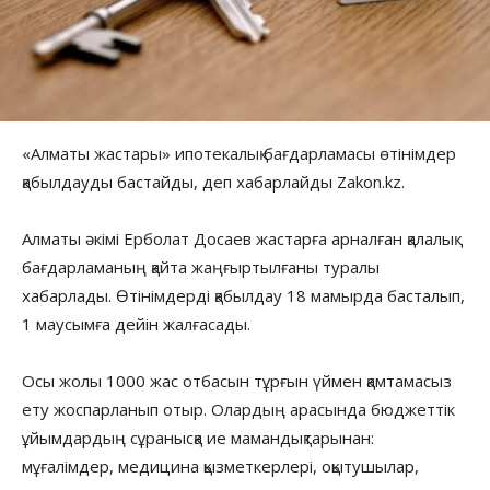
«Алматы жастары» ипотекалық бағдарламасы өтінімдер
қабылдауды бастайды, деп хабарлайды Zakon.kz.
Алматы әкімі Ерболат Досаев жастарға арналған қалалық
бағдарламаның қайта жаңғыртылғаны туралы
хабарлады. Өтінімдерді қабылдау 18 мамырда басталып,
1 маусымға дейін жалғасады.
Осы жолы 1000 жас отбасын тұрғын үймен қамтамасыз
ету жоспарланып отыр. Олардың арасында бюджеттік
ұйымдардың сұранысқа ие мамандықтарынан:
мұғалімдер, медицина қызметкерлері, оқытушылар,