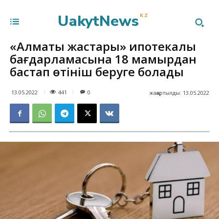
UakytNews
KZ
«Алматы жастары» ипотекалық
бағдарламасына 18 мамырдан
бастап өтініш беруге болады
441
13.05.2022
0
жаңартылды:
13.05.2022