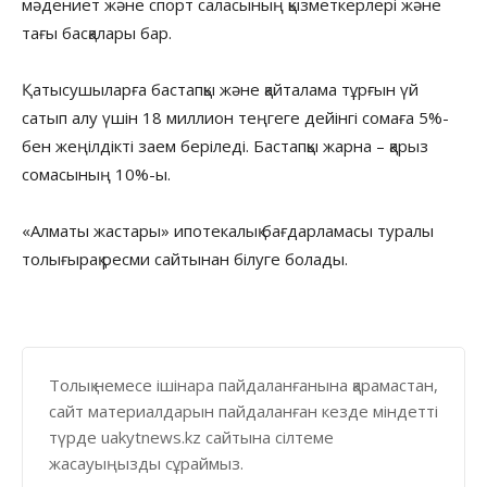
мәдениет және спорт саласының қызметкерлері және
тағы басқалары бар.
Қатысушыларға бастапқы және қайталама тұрғын үй
сатып алу үшін 18 миллион теңгеге дейінгі сомаға 5%-
бен жеңілдікті заем беріледі. Бастапқы жарна – қарыз
сомасының 10%-ы.
«Алматы жастары» ипотекалық бағдарламасы туралы
толығырақ ресми сайтынан білуге болады.
Толық немесе ішінара пайдаланғанына қарамастан,
сайт материалдарын пайдаланған кезде міндетті
түрде uakytnews.kz сайтына сілтеме
жасауыңызды сұраймыз.