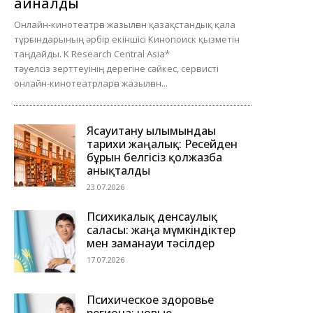
айналды
Онлайн-кинотеатрға жазылған қазақстандық қала
тұрғындарының әрбір екіншісі Кинопоиск қызметін
таңдайды. K Research Central Asia*
тәуелсіз зерттеуінің дерегіне сәйкес, сервисті
онлайн-кинотеатрларға жазылған...
Ясауитану ғылымындағы
тарихи жаңалық: Ресейден
бұрын белгісіз қолжазба
анықталды
23.07.2026
Психикалық денсаулық
саласы: жаңа мүмкіндіктер
мен заманауи тәсілдер
17.07.2026
Психическое здоровье
региона: новые