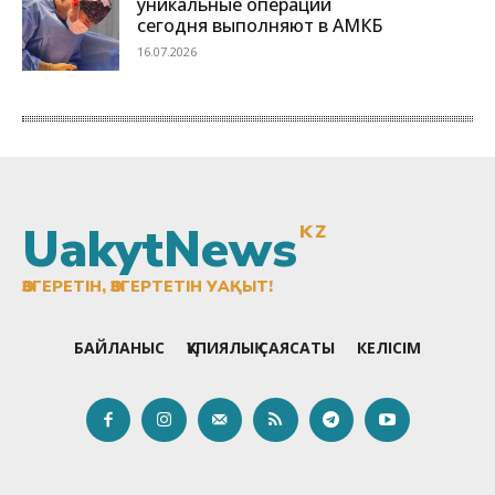
UakytNews
KZ
ӨЗГЕРЕТІН, ӨЗГЕРТЕТІН УАҚЫТ!
БАЙЛАНЫС
ҚҰПИЯЛЫҚ САЯСАТЫ
КЕЛІСІМ