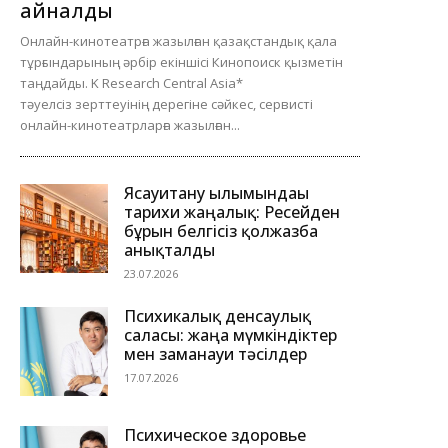
айналды
Онлайн-кинотеатрға жазылған қазақстандық қала
тұрғындарының әрбір екіншісі Кинопоиск қызметін
таңдайды. K Research Central Asia*
тәуелсіз зерттеуінің дерегіне сәйкес, сервисті
онлайн-кинотеатрларға жазылған...
Ясауитану ғылымындағы
тарихи жаңалық: Ресейден
бұрын белгісіз қолжазба
анықталды
23.07.2026
Психикалық денсаулық
саласы: жаңа мүмкіндіктер
мен заманауи тәсілдер
17.07.2026
Психическое здоровье