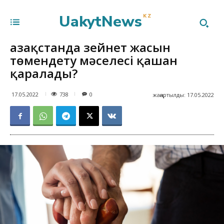
UakytNews
KZ
Қазақстанда зейнет жасын
төмендету мәселесі қашан
қаралады?
738
17.05.2022
0
жаңартылды:
17.05.2022