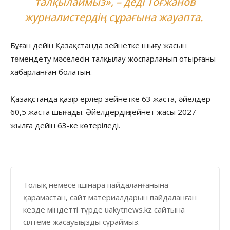
талқылаймыз», – деді Тоғжанов
журналистердің сұрағына жауапта.
Бұған дейін Қазақстанда зейнетке шығу жасын
төмендету мәселесін талқылау жоспарланып отырғаны
хабарланған болатын.
Қазақстанда қазір ерлер зейнетке 63 жаста, әйелдер –
60,5 жаста шығады. Әйелдердің зейнет жасы 2027
жылға дейін 63-ке көтеріледі.
Толық немесе ішінара пайдаланғанына
қарамастан, сайт материалдарын пайдаланған
кезде міндетті түрде uakytnews.kz сайтына
сілтеме жасауыңызды сұраймыз.