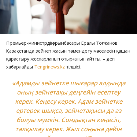
Премьер-министрдің орынбасары Ералы Тоғжанов
Қазақстанда зейнет жасын төмендету мәселесін қашан
қарастыру жоспарланып отырғанын айтты, – деп
хабарлайды
Tengrinews.kz
тілшісі.
«Адамды зейнетке шығарар алдында
оның зейнетақы деңгейін есептеу
керек. Кеңесу керек. Адам зейнетке
ертерек шықса, зейнетақысы да аз
болуы мүмкін. Сондықтан кеңесіп,
талқылау керек. Жыл соңына дейін