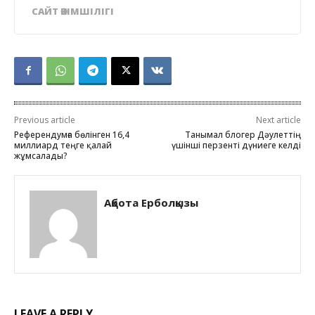
САЙТ ӘКІМШІЛІГІ
Previous article
Next article
Референдумға бөлінген 16,4
Танымал блогер Дәулеттің
миллиард теңге қалай
үшінші перзенті дүниеге келді
жұмсалады?
Ақбота Ерболқызы
LEAVE A REPLY