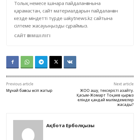
Толық немесе ішінара пайдаланғанына
қарамастан, сайт материалдарын пайдаланған
кезде міндетті түрде uakytnews.kz сайтына
сілтеме жасауыңызды сұраймыз.
САЙТ ӘКІМШІЛІГІ
Previous article
Next article
Мұнай бағасы өсіп жатыр
ЖОО ашу, тексерісті азайту.
Қасым-Жомарт Тоқаев қырғыз
елінде қандай мәлімдемелер
жасады?
Ақбота Ерболқызы