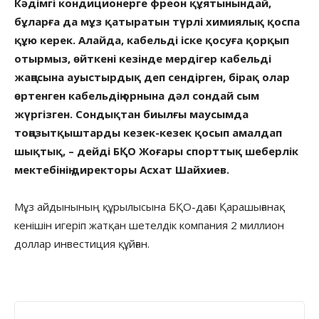
Кәдімгі кондиционерге фреон құятынындай,
бұларға да мұз қатыратын түрлі химиялық қоспа
құю керек. Алайда, кабельді іске қосуға қорқып
отырмыз, өйткені кезінде мердігер кабельді
жаңасына ауыстырдық деп сендірген, бірақ олар
өртенген кабельдің орнына дәл сондай сым
жүргізген. Сондықтан биылғы маусымда
тоңазытқыштарды кезек-кезек қосып амалдап
шықтық, – дейді БҚО Жоғары спорттық шеберлік
мектебінің директоры Асхат Шайхиев.
Мұз айдынының құрылысына БҚО-дағы Қарашығанақ
кенішін игеріп жатқан шетелдік компания 2 миллион
доллар инвестиция құйған.