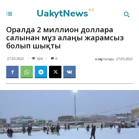
UakytNews
KZ
Оралда 2 миллион долларға
салынған мұз алаңы жарамсыз
болып шықты
624
27.05.2022
0
жаңартылды:
27.05.2022