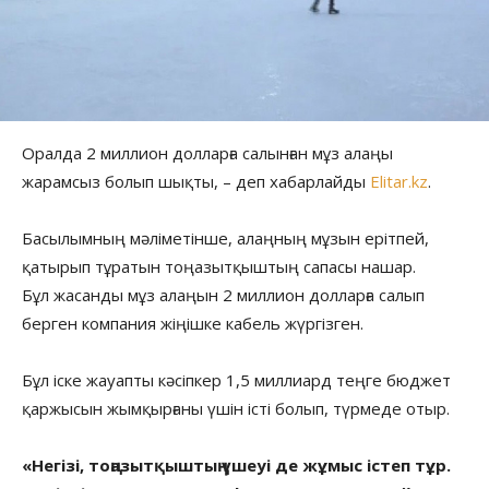
Оралда 2 миллион долларға салынған мұз алаңы
жарамсыз болып шықты, – деп хабарлайды
Elitar.kz
.
Басылымның мәліметінше, алаңның мұзын ерітпей,
қатырып тұратын тоңазытқыштың сапасы нашар.
Бұл жасанды мұз алаңын 2 миллион долларға салып
берген компания жіңішке кабель жүргізген.
Бұл іске жауапты кәсіпкер 1,5 миллиард теңге бюджет
қаржысын жымқырғаны үшін істі болып, түрмеде отыр.
«Негізі, тоңазытқыштың үшеуі де жұмыс істеп тұр.