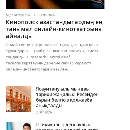
Ақпараттар ағыны
01.08.2026
Кинопоиск қазақстандықтардың ең
танымал онлайн-кинотеатрына
айналды
Онлайн-кинотеатрға жазылған қазақстандық қала
тұрғындарының әрбір екіншісі Кинопоиск қызметін
таңдайды. K Research Central Asia*
тәуелсіз зерттеуінің дерегіне сәйкес, сервисті
онлайн-кинотеатрларға жазылған...
Ясауитану ғылымындағы
тарихи жаңалық: Ресейден
бұрын белгісіз қолжазба
анықталды
23.07.2026
Психикалық денсаулық