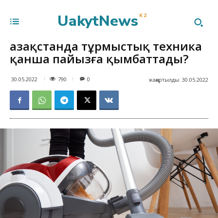
UakytNews
KZ
Қазақстанда тұрмыстық техника
қанша пайызға қымбаттады?
790
30.05.2022
0
жаңартылды:
30.05.2022