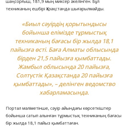
шаңсорғыш, 181,9 мың миксер әкелінген. Бұл
техниканың ешбірі Қазақстанда шығарылмайды.
«Биыл сәуірдің қорытындысы
бойынша елімізде тұрмыстық
техниканың бағасы бір жылда 18,1
пайызға өсті. Баға Алматы облысында
бірден 21,5 пайызға қымбаттады.
Жамбыл облысында 20 пайызға,
Солтүстік Қазақстанда 20 пайызға
қымбаттады», – делінген ведомство
хабарламасында.
Портал мәліметінше, сәуір айындағы көрсеткіштер
бойынша сатып алынған тұрмыстық техниканың бағасы
бір жылда 18,1 пайыз қымбаттаған.