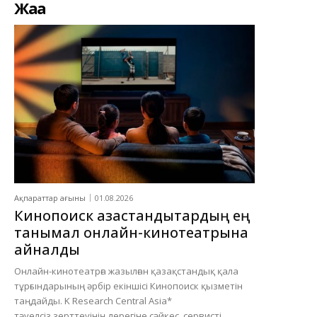
Жаңа
Ақпараттар ағыны
01.08.2026
Кинопоиск қазақстандықтардың ең
танымал онлайн-кинотеатрына
айналды
Онлайн-кинотеатрға жазылған қазақстандық қала
тұрғындарының әрбір екіншісі Кинопоиск қызметін
таңдайды. K Research Central Asia*
тәуелсіз зерттеуінің дерегіне сәйкес, сервисті