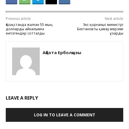
Previous article
Next article
Қазақстанда жалған 55 мың
Экс-қорғаныс министрі
долларды айналымға
Бектановты қамау мерзімі
енгізгендер сотталды
ұзарды
Ақбота Ерболқызы
LEAVE A REPLY
LOG IN TO LEAVE A COMMENT