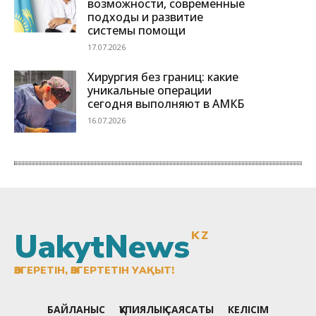
UakytNews
KZ
ӨЗГЕРЕТІН, ӨЗГЕРТЕТІН УАҚЫТ!
БАЙЛАНЫС
ҚҰПИЯЛЫҚ САЯСАТЫ
КЕЛІСІМ