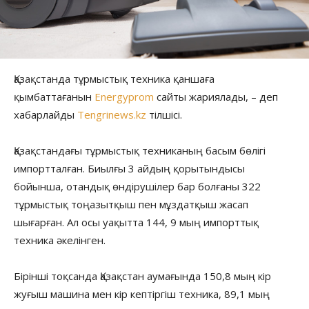
Қазақстанда тұрмыстық техника қаншаға
қымбаттағанын
Energyprom
сайты жариялады, – деп
хабарлайды
Tengrinews.kz
тілшісі.
Қазақстандағы тұрмыстық техниканың басым бөлігі
импортталған. Биылғы 3 айдың қорытындысы
бойынша, отандық өндірушілер бар болғаны 322
тұрмыстық тоңазытқыш пен мұздатқыш жасап
шығарған. Ал осы уақытта 144, 9 мың импорттық
техника әкелінген.
Бірінші тоқсанда Қазақстан аумағында 150,8 мың кір
жуғыш машина мен кір кептіргіш техника, 89,1 мың