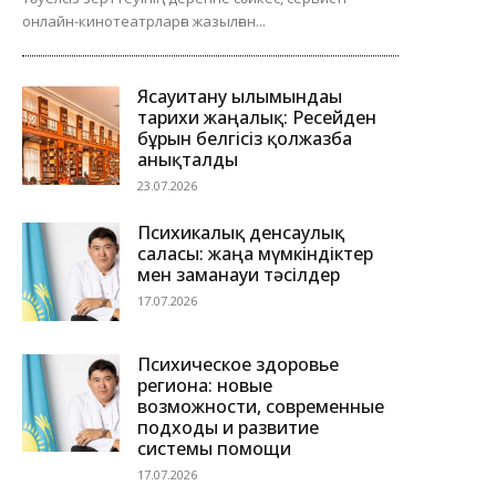
онлайн-кинотеатрларға жазылған...
Ясауитану ғылымындағы
тарихи жаңалық: Ресейден
бұрын белгісіз қолжазба
анықталды
23.07.2026
Психикалық денсаулық
саласы: жаңа мүмкіндіктер
мен заманауи тәсілдер
17.07.2026
Психическое здоровье
региона: новые
возможности, современные
подходы и развитие
системы помощи
17.07.2026