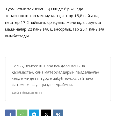
Тұрмыстық техниканың ішінде бір жылда
тоңазытқыштар мен мұздатқыштар 15,8 пайызға,
пештер 17,2 пайызға, кір жуғыш және ыдыс жуғыш
машиналар 22 пайызға, шаңсорғыштар 25,1 пайызға
қымбаттады.
Толық немесе ішінара пайдаланғанына
қарамастан, сайт материалдарын пайдаланған
кезде міндетті түрде uakytnews.kz сайтына
сілтеме жасауыңызды сұраймыз.
САЙТ ӘКІМШІЛІГІ