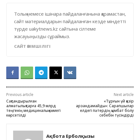
Толық немесе ішінара пайдаланғанына қарамастан,
сайт материалдарын пайдаланған кезде міндетті
түрде uakytnews.kz сайтына сілтеме
жасауыңызды сұраймыз.
САЙТ ӘКІМШІЛІГІ
Previous article
Next article
Сақтандырылған
«Тұрғын үй қазір
алматылықтарға 45,9 млрд
арзандамайды»: Сарапшылар
теңгенің медициналық көмегі
елдегі пәтердің қымбат болу
көрсетілді
себебін түсіндірді
Ақбота Ерболқызы