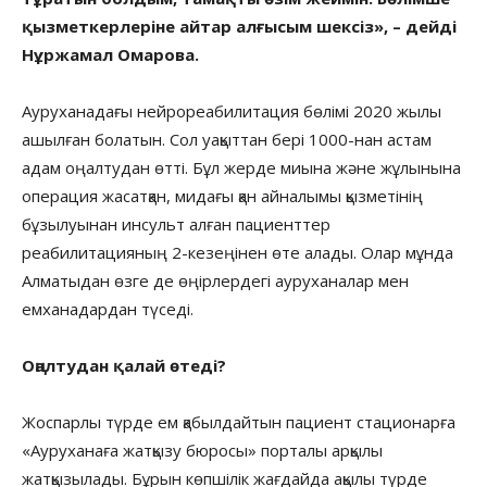
қызметкерлеріне айтар алғысым шексіз», – дейді
Нұржамал Омарова.
Ауруханадағы нейрореабилитация бөлімі 2020 жылы
ашылған болатын. Сол уақыттан бері 1000-нан астам
адам оңалтудан өтті. Бұл жерде миына және жұлынына
операция жасатқан, мидағы қан айналымы қызметінің
бұзылуынан инсульт алған пациенттер
реабилитацияның 2-кезеңінен өте алады. Олар мұнда
Алматыдан өзге де өңірлердегі ауруханалар мен
емханадардан түседі.
Оңалтудан қалай өтеді?
Жоспарлы түрде ем қабылдайтын пациент стационарға
«Ауруханаға жатқызу бюросы» порталы арқылы
жатқызылады. Бұрын көпшілік жағдайда ақылы түрде