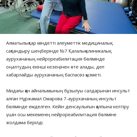
Алматылықтар міндетті әлеуметтік медициналық
сақтандыру шеңберінде №7 Қалалық клиникалық
аурухананың нейрореабилитация бөлімінде
оңалтудың екінші кезеңінен өте алады, деп
хабарлайды аурухананың баспасөз қызметі.
Мидағы қан айналымының бұзылуы салдарынан инсульт
алған Нұржамал Омарова 7-аурухананың инсульт
бөлімінде емделген. Кейін денсаулығын қалпына келтіру
үшін осы мекеменің нейрореабилитация бөліміне
жолдама берілді.