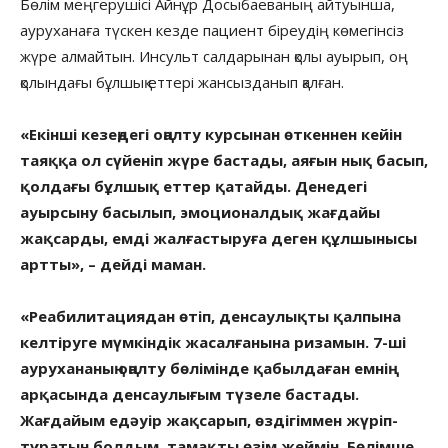
Бөлім меңгерушісі Айнұр Досыбаеваның айтуынша,
ауруханаға түскен кезде пациент біреудің көмегінсіз
жүре алмайтын. Инсульт салдарынан қолы ауырып, оң
қолындағы бұлшық еттері жансызданып қалған.
«Екінші кезеңдегі оңалту курсынан өткеннен кейін
таяққа ол сүйеніп жүре бастады, аяғын нық басып,
қолдағы бұлшық еттер қатайды. Денедегі
ауырсыну басылып, эмоционалдық жағдайы
жақсарды, емді жалғастыруға деген құлшынысы
артты», – дейді маман.
«Реабилитациядан өтіп, денсаулықты қалпына
келтіруге мүмкіндік жасалғанына ризамын. 7-ші
аурухананың оңалту бөлімінде қабылдаған емнің
арқасында денсаулығым түзеле бастады.
Жағдайым едәуір жақсарып, өздігіммен жүріп-
тұратын болдым, тамақты өзім жеймін. Бөлімше