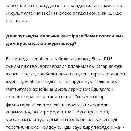
көрсетілетін оңалтудан қазір сақтандырылған азаматтар
инсульт алғаннан кейін немесе отадан соң 9 ай ішінде
өте алады.
Денсаулықты қалпына келтіруге бағытталған ем-
дом курсы қалай жүргізіледі?
Бөлімшеде негізінен реабилитацияның Бота, PNF
сынды әдістері, эрготерапия қолданылады. Олар аяқ-қолы
жансызданып, сал болып қалған пациенттердің өздігінен
жүріп-тұру қабілетін қалпына келтіруге мүмкіндік береді.
Жаттығулар арнайы қондырғылармен жабдықталған
кинезиотерапия залында өтеді. Сонымен қатар,
физиотерапияның магнитті терапия, парафинді
аппликация, электрофорез, СМТ, биоптрон, УВЧ,
массаж сынды түрлері мен гипербарикалық оксигенді
терапия, инемен емдеу сынды сауықтыру тәсілдері жан-