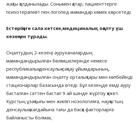
жақты қолданылады. Сонымен қатар, пациенттерге
психотерапевт пен логопед мамандар көмек көрсетеді.
Естеріңізге сала кетсек,медициналық оңалту үш
кезеңнен тұрады.
Оңалтудың 2-кезеңі ауруханалардың
мамандандырылған бөлімшелерінде немесе
республикалық денсаулық сақтау ұйымдарының,
мамандандырылған оңалту орталықтары мен көпбейінді
стационарлар базасында өтеді. Бұл кезеңде емді ауру
басталған сәттен бастап 9 ай ішінде жүргізу қажет.
Курстың ұзақтығы мен жиілігі нозологияға, науқастың
денсаулық жағдайына тағы да басқа факторларға
байланысты болмақ.