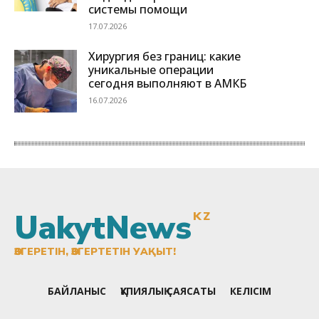
UakytNews
KZ
ӨЗГЕРЕТІН, ӨЗГЕРТЕТІН УАҚЫТ!
БАЙЛАНЫС
ҚҰПИЯЛЫҚ САЯСАТЫ
КЕЛІСІМ