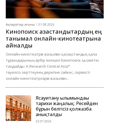
Ақпараттар ағыны
01.08.2026
Кинопоиск қазақстандықтардың ең
танымал онлайн-кинотеатрына
айналды
Онлайн-кинотеатрға жазылған қазақстандық қала
тұрғындарының әрбір екіншісі Кинопоиск қызметін
таңдайды. K Research Central Asia*
тәуелсіз зерттеуінің дерегіне сәйкес, сервисті
онлайн-кинотеатрларға жазылған...
Ясауитану ғылымындағы
тарихи жаңалық: Ресейден
бұрын белгісіз қолжазба
анықталды
23.07.2026