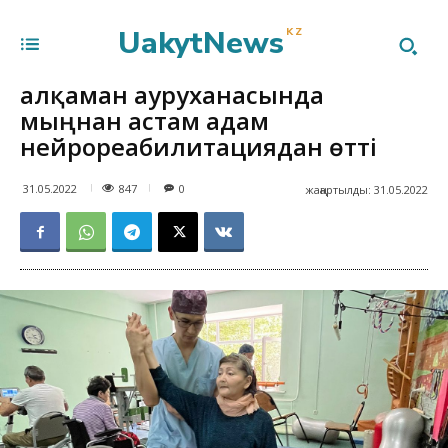
UakytNews
KZ
Қалқаман ауруханасында
мыңнан астам адам
нейрореабилитациядан өтті
847
31.05.2022
0
жаңартылды:
31.05.2022