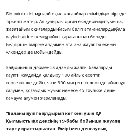
Бір өкініштісі, мұндай оқыс жағдайлар еліміздің әр өңірінде
тіркеліп жатыр. Ал құзырлы орган өкілдерінің айтуынша,
жазатайым оқиғалардың басым бөлігі ата-аналардың бала
қауіпсіздігіне немқұрайлы қарағанынан болады.
Бүлдіршін өміріне алдымен ата-ана жауапты екенін
үлкендер де мойындайды.
Заң бойынша дәрменсіз адамды жалпы балаларды
қауіпті жағдайда қалдыру 100 айлық есептік
көрсеткішке дейін, яғни 300 мың теңге көлемінде айыппұл
салумен, қоғамдық жұмыс немесе 45 тәулікке дейін
қамауға алумен жазаланады.
“Баланы қауіпте қалдырып кеткені үшін ҚР
Қылмыстық Кодексінің 19-бабы бойынша жауапқа
тарту қарастырылған. Өмірі мен денсаулық