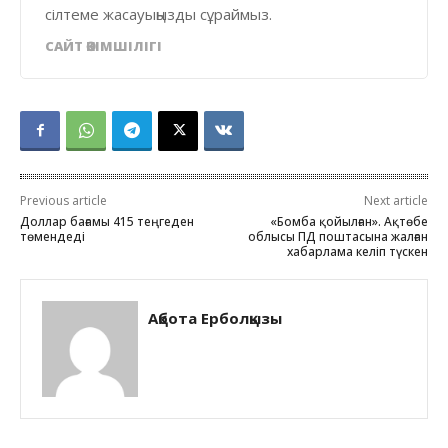
сілтеме жасауыңызды сұраймыз.
САЙТ ӘКІМШІЛІГІ
Previous article
Next article
Доллар бағамы 415 теңгеден
«Бомба қойылған». Ақтөбе
төмендеді
облысы ПД поштасына жалған
хабарлама келіп түскен
Ақбота Ерболқызы