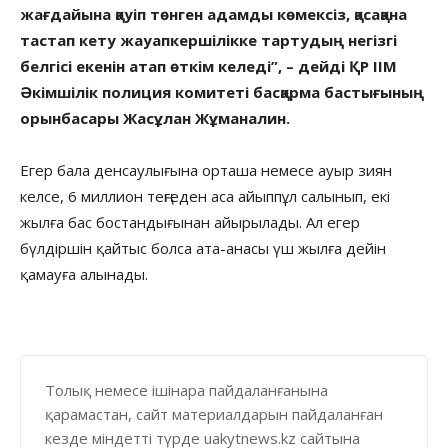
жағдайына қауіп төнген адамды көмексіз, қасақана
тастап кету жауапкершілікке тартудың негізгі
белгісі екенін атап өткім келеді”, – дейді ҚР ІІМ
Әкімшілік полиция комитеті басқарма бастығының
орынбасары Жасұлан Жұманалин.
Егер бала денсаулығына орташа немесе ауыр зиян
келсе, 6 миллион теңгеден аса айыппұл салынып, екі
жылға бас бостандығынан айырылады. Ал егер
бүлдіршін қайтыс болса ата-анасы үш жылға дейін
қамауға алынады.
Толық немесе ішінара пайдаланғанына
қарамастан, сайт материалдарын пайдаланған
кезде міндетті түрде uakytnews.kz сайтына