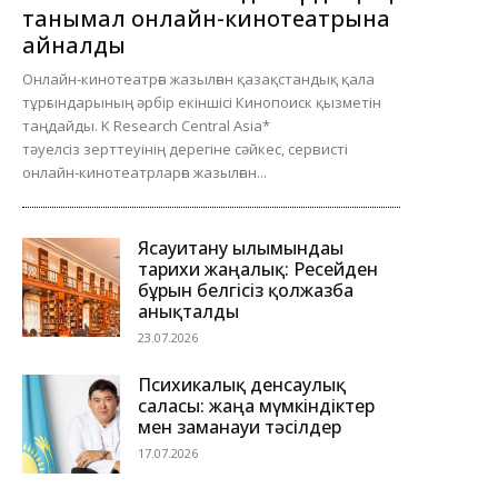
танымал онлайн-кинотеатрына
айналды
Онлайн-кинотеатрға жазылған қазақстандық қала
тұрғындарының әрбір екіншісі Кинопоиск қызметін
таңдайды. K Research Central Asia*
тәуелсіз зерттеуінің дерегіне сәйкес, сервисті
онлайн-кинотеатрларға жазылған...
Ясауитану ғылымындағы
тарихи жаңалық: Ресейден
бұрын белгісіз қолжазба
анықталды
23.07.2026
Психикалық денсаулық
саласы: жаңа мүмкіндіктер
мен заманауи тәсілдер
17.07.2026