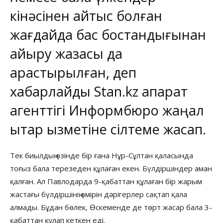
кінәсінен қайтыс болған
жағдайда бас бостандығынан
айыру жазасы да
қарастырылған, деп
хабарлайды
Stan.kz
ақпарат
агенттігі
Информбюро
жаңал
ықтар қызметіне сілтеме жасап.
Тек биылдың өзінде бір ғана Нұр-Сұлтан қаласында
тоғыз бала терезеден құлаған екен. Бүлдіршіндер аман
қалған. Ал Павлодарда 9-қабаттан құлаған бір жарым
жастағы бүлдіршінің өмірін дәрігерлер сақтап қала
алмады. Бұдан бөлек, Өскеменде де төрт жасар бала 3-
қабаттан құлап кеткен еді.