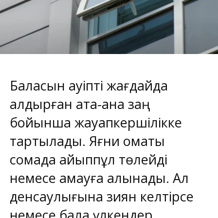
Баласын қауіпті жағдайда
қалдырған ата-ана заң
бойынша жауапкершілікке
тартылады. Яғни қомақты
сомада айыппұл төлейді
немесе қамауға алынады. Ал
денсаулығына зиян келтірсе
немесе бала үлкендер