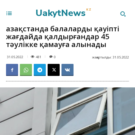
UakytNews
KZ
Қазақстанда балаларды қауіпті
жағдайда қалдырғандар 45
тәулікке қамауға алынады
481
31.05.2022
0
жаңартылды:
31.05.2022