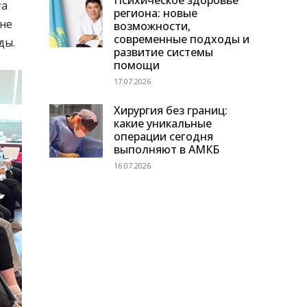
Психическое здоровье
ға
региона: новые
әне
возможности,
современные подходы и
ды.
развитие системы
помощи
17.07.2026
Хирургия без границ:
какие уникальные
операции сегодня
выполняют в АМКБ
16.07.2026