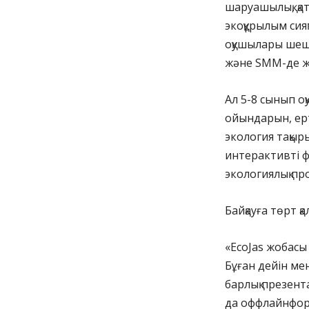
шаруашылық, қа
экоқұрылым сия
оқушылары шеше
және SMM-де ж
Ал 5-8 сынып о
ойындарын, ерт
экология тақыр
интерактивті 
экологиялық п
Байқауға төрт қ
«EcoJas жобасы
Бұған дейін мен
барлық презент
да оффлайнформ