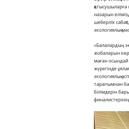
қатысушыларға 
назарын еліміз
шеберлік сабақ
экологиялық мә
«Балалардың э
жобаларын көрс
маған осындай
жүрегінде ұяла
экологиялық ас
тарапымнан ба
білімдерін бар
финалистерінің