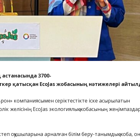
 астанасында 3700-
іткер қатысқан EcoJas жобасының нәтижелері айтыл
рон» компаниясымен серіктестікте іске асырылатын
рлік желісінің EcoJas экологиялық жобасының жеңімпазда
ектеп оқушыларына арналған білім беру-танымдық жоба, о