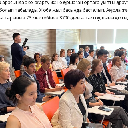
р арасында эко-ағарту және қоршаған ортаға ұқыпты қарау
болып табылады. Жоба жыл басында басталып, Ақмола ж
старының 73 мектебінен 3700-ден астам оқушыны қамты