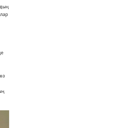
рдың
алар
де
 өз
ың