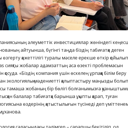
аниясының әлеуметтік инвестициялар жөніндегі кеңесш
ованың айтуынша, бүгінгі таңда біздің табиғатқа деген
 өзгерту қажеттілігі туралы мәселе ерекше өткір қойылып
as сияқты жобалар адамзаттың аса өзекті проблемасын
н қосуда. «Біздің компания үшін өскелең ұрпаққа білім беру
ан экологиялық мәдениетті қалыптастыру маңызды болы
осы тамаша жобаның бір бөлігі болғанымызға қуаныштым
атысқан балалар табиғатқа барынша ұқыпты қарап, туған
логиясына өздерінің қатыстылығын түсінеді деп үміттенем
тмұханова.
кология саласындағы тәлімгер – сарапшы бекітіліп, ол