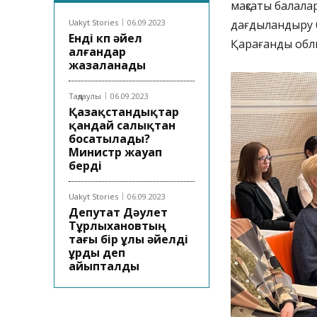
мақсаты балала
Uakyt Stories
06.09.2023
дағдыландыру 
Енді көп әйел
Қарағанды облы
алғандар
жазаланады
Таңдаулы
06.09.2023
Қазақстандықтар
қандай салықтан
босатылады?
Министр жауап
берді
Uakyt Stories
06.09.2023
Депутат Дәулет
Тұрлыхановтың
тағы бір ұлы әйелді
ұрды деп
айыпталды