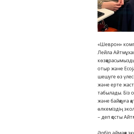
«Шеврон» комп
Лейла Айтмұхан
көзқарасымызды
отыр және Ecoj
шешуге өз үлесі
және ерте жаст
табылады. Біз 
және байқауға қ
өлкеміздің эко
– деп қосты Ай
Әрбір аймаққа э