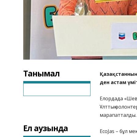
Танымал
Қазақстанның
ден астам үм
Елордада «Шев
Ұлттық волонте
марапатталды.
Ел аузында
EcoJas – бұл м