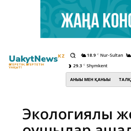
18.9
Nur-Sultan
C
UakytNews
KZ
29.3
Shymkent
ӨЗГЕРЕТІН, ӨЗГЕРТЕТІН
C
УАҚЫТ!
АНЫҒЫ МЕН ҚАНЫҒЫ
ТАЛҚ
Экологиялық ж
оқушылар ақша