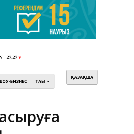
ҚАЗАҚША
ШОУ-БИЗНЕС
ТАҒЫ
 асыруға
ы