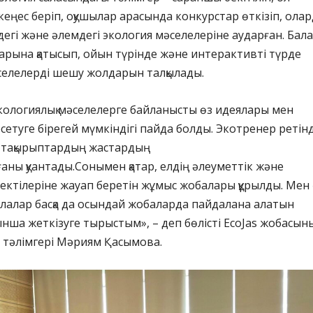
кеңес беріп, оқушылар арасында конкурстар өткізіп, ола
дегі және әлемдегі экология мәселелеріне аударған. Бал
тарына қатысып, ойын түрінде және интерактивті түрде
селелерді шешу жолдарын талқылады.
кологиялық мәселелерге байланысты өз идеялары мен
етуге бірегей мүмкіндігі пайда болды. Экотренер ретін
 тақырыптардың жастардың
ғаны қуантады.Сонымен қатар, елдің әлеуметтік және
пектілеріне жауап беретін жұмыс жобалары құрылды. Мен
лалар басқа да осындай жобаларда пайдалана алатын
ынша жеткізуге тырыстым», – деп бөлісті EcoJas жобасын
 тәлімгері Мәриям Қасымова.