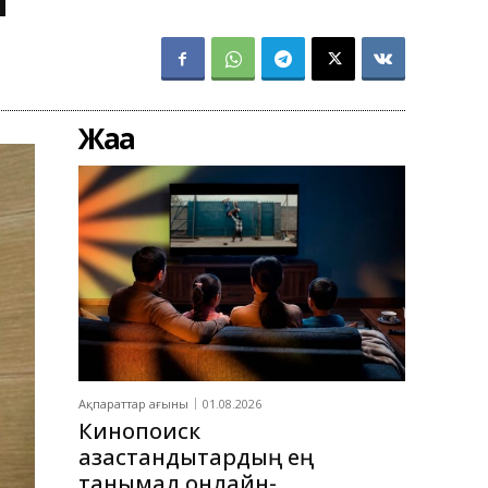
Жаңа
Ақпараттар ағыны
01.08.2026
Кинопоиск
қазақстандықтардың ең
танымал онлайн-