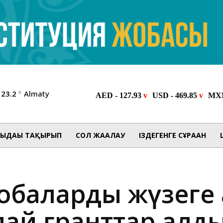
23.2
Almaty
C
ЫДАҒЫ ТАҚЫРЫП
СОЛ ЖАҒАЛАУ
ІЗДЕГЕНГЕ СҰРАҒАН
обаларды жүзеге
лай гранттар алд