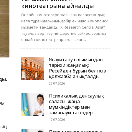
кинотеатрына айналды
Онлайн-кинотеатрға жазылған қазақстандық
қала тұрғындарының әрбір екіншісі Кинопоиск
қызметін таңдайды. K Research Central Asia*
тәуелсіз зерттеуінің дерегіне сәйкес, сервисті
онлайн-кинотеатрларға жазылған...
Ясауитану ғылымындағы
тарихи жаңалық:
Ресейден бұрын белгісіз
қолжазба анықталды
ды.
23.07.2026
Психикалық денсаулық
саласы: жаңа
ры
мүмкіндіктер мен
заманауи тәсілдер
17.07.2026
ның