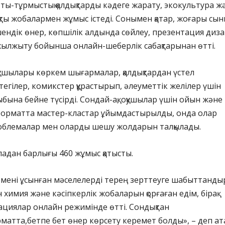
тты-тұрмыстық қалдықтарды кәдеге жарату, экокультура ж
қты жобалармен жұмыс істеді. Сонымен қатар, жоғары сы
ндік өнер, көпшілік алдында сөйлеу, презентация диз
ылжыту бойынша онлайн-шеберлік сабақтарынан өтті.
қушылары көркем шығармалар, қалдықтардан үстел
егілер, комикстер құрастырып, әлеуметтік желілер үшін
ыбына бейне түсірді. Сондай-ақ, оқушылар үшін ойын және
форматта мастер-кластар ұйымдастырылды, онда олар
роблемалар мен оларды шешу жолдарын талқылады.
аладан барлығы 460 жұмыс қатысты.
 мені ұсынған мәселелерді терең зерттеуге шабыттанды
 химия және кәсіпкерлік жобаларын қорғаған едім, бірақ
ациялар онлайн режимінде өтті. Сондықтан
атта,бетпе бет өнер көрсету керемет болды», – деп ат