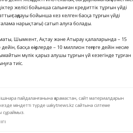
мдіктер желісі бойынша салынған кредиттік тұрғын үйді
ттың таңдауы бойынша кез келген басқа тұрғын үйді
талама нарықтағы) сатып алуға болады.
маты, Шымкент, Ақтау және Атырау қалаларында – 15
 дейін, басқа өңірлерде – 10 миллион теңгеге дейін несие
ымайтын мүлік қарыз алушы тұрғын үй кезегінде тұрған
ынуға тиіс.
 ішінара пайдаланғанына қарамастан, сайт материалдарын
кезде міндетті түрде uakytnews.kz сайтына сілтеме
 сұраймыз.
ІГІ