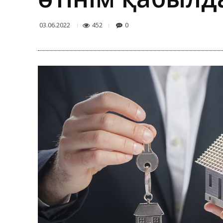
452
0
03.06.2022