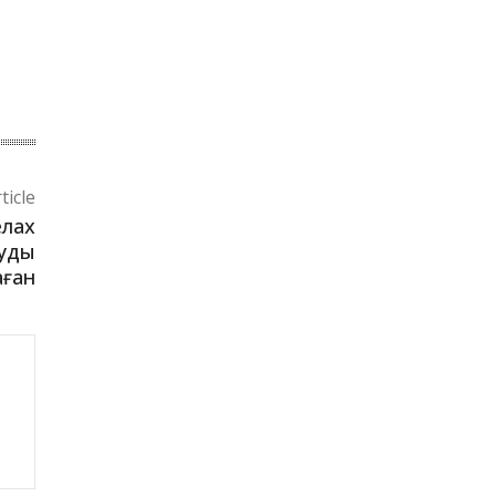
ticle
елах
ауды
аған