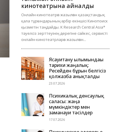
кинотеатрына айналды
Онлайн-кинотеатрға жазылған қазақстандық
қала тұрғындарының әрбір екіншісі Кинопоиск
қызметін таңдайды. K Research Central Asia*
тәуелсіз зерттеуінің дерегіне сәйкес, сервисті
онлайн-кинотеатрларға жазылған...
Ясауитану ғылымындағы
тарихи жаңалық:
Ресейден бұрын белгісіз
қолжазба анықталды
23.07.2026
Психикалық денсаулық
саласы: жаңа
мүмкіндіктер мен
заманауи тәсілдер
17.07.2026