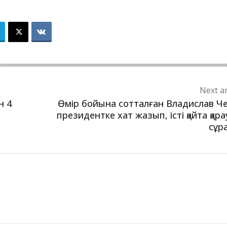
Next ar
н 4
Өмір бойына сотталған Владислав Ч
президентке хат жазып, істі қайта қар
сұр