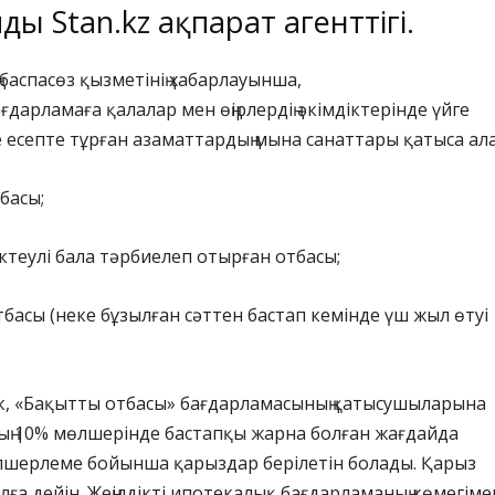
йды
Stan.kz
ақпарат агенттігі.
 баспасөз қызметінің хабарлауынша,
ағдарламаға қалалар мен өңірлердің әкімдіктерінде үйге
 есепте тұрған азаматтардың мына санаттары қатыса ал
басы;
ектеулі бала тәрбиелеп отырған отбасы;
тбасы (неке бұзылған сәттен бастап кемінде үш жыл өтуі
ек, «Бақытты отбасы» бағдарламасының қатысушыларына
ың 10% мөлшерінде бастапқы жарна болған жағдайда
шерлеме бойынша қарыздар берілетін болады. Қарыз
лға дейін. Жеңілдікті ипотекалық бағдарламаның көмегіме