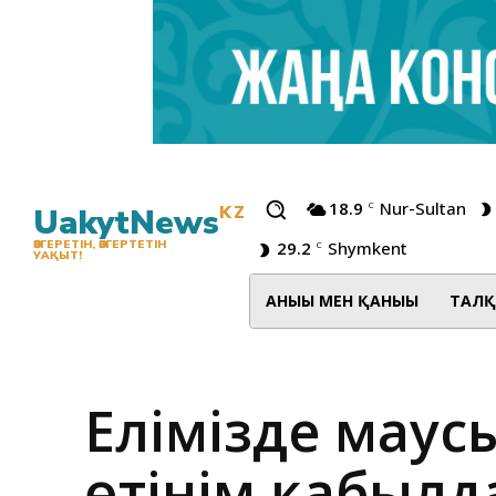
18.9
Nur-Sultan
C
UakytNews
KZ
29.2
Shymkent
ӨЗГЕРЕТІН, ӨЗГЕРТЕТІН
C
УАҚЫТ!
АНЫҒЫ МЕН ҚАНЫҒЫ
ТАЛҚ
Елімізде маус
өтінім қабылд