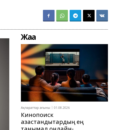
Жаңа
Ақпараттар ағыны
01.08.2026
Кинопоиск
қазақстандықтардың ең
танымал онлайн-