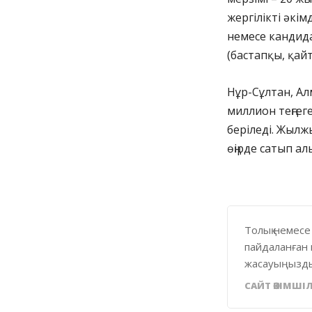
жергілікті әкі
немесе кандида
(бастапқы, қай
Нұр-Сұлтан, Ал
миллион теңгеге
беріледі. Жылж
өңірде сатып ал
Толық немесе
пайдаланған 
жасауыңызды
САЙТ ӘКІМШІЛ