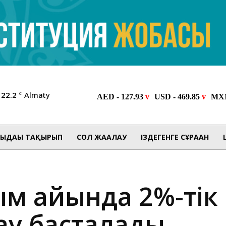
22.2
Almaty
C
ЫДАҒЫ ТАҚЫРЫП
СОЛ ЖАҒАЛАУ
ІЗДЕГЕНГЕ СҰРАҒАН
ым айында 2%-тік 
ау басталады