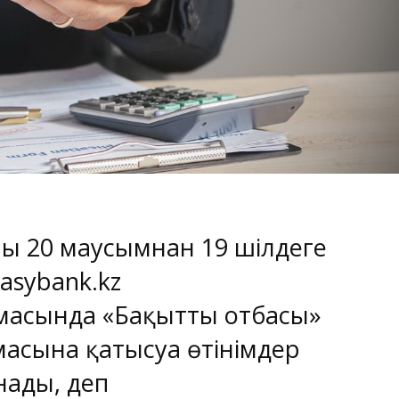
ғы 20 маусымнан 19 шілдеге
basybank.kz
масында «Бақытты отбасы»
масына қатысуға өтінімдер
ады, деп