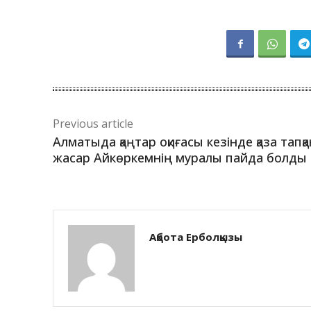
Previous article
Алматыда қаңтар оқиғасы кезінде қаза тапқа
жасар Айкөркемнің муралы пайда болды
Ақбота Ерболқызы