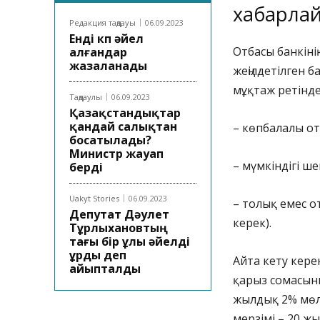
хабарла
Редакция таңдауы
06.09.2023
Енді көп әйел
Отбасы банкінің
алғандар
жазаланады
жеңілдетілген б
мұқтаж ретінде
Таңдаулы
06.09.2023
Қазақстандықтар
қандай салықтан
– көпбалалы от
босатылады?
Министр жауап
– мүмкіндігі ш
берді
Uakyt Stories
06.09.2023
– толық емес о
Депутат Дәулет
керек).
Тұрлыхановтың
тағы бір ұлы әйелді
ұрды деп
Айта кету кер
айыпталды
қарыз сомасын
жылдық 2% мөл
мерзімі – 20 жы