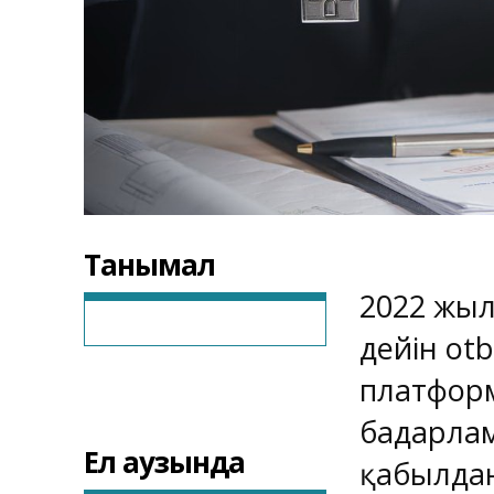
Танымал
2022 жыл
дейін ot
платфор
бағдарла
Ел аузында
қабылдан