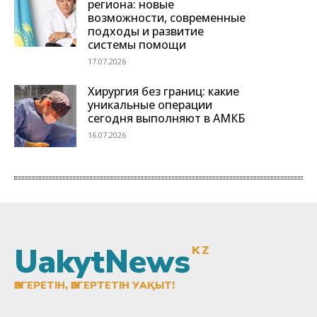
UakytNews
KZ
ӨЗГЕРЕТІН, ӨЗГЕРТЕТІН УАҚЫТ!