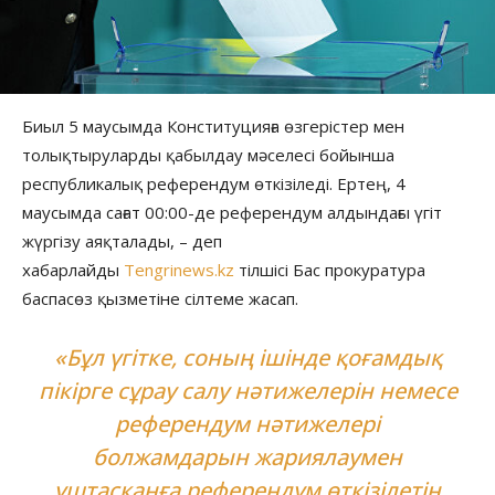
Биыл 5 маусымда Конституцияға өзгерістер мен
толықтыруларды қабылдау мәселесі бойынша
республикалық референдум өткізіледі. Ертең, 4
маусымда сағат 00:00-де референдум алдындағы үгіт
жүргізу аяқталады, – деп
хабарлайды
Tengrinews.kz
тілшісі Бас прокуратура
баспасөз қызметіне сілтеме жасап.
«Бұл үгітке, соның ішінде қоғамдық
пікірге сұрау салу нәтижелерін немесе
референдум нәтижелері
болжамдарын жариялаумен
ұштасқанға референдум өткізілетін