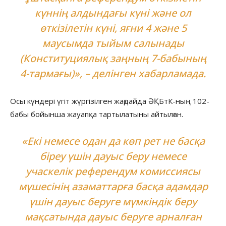
күннің алдындағы күні және ол
өткізілетін күні, яғни 4 және 5
маусымда тыйым салынады
(Конституциялық заңның 7-бабының
4-тармағы)», – делінген хабарламада.
Осы күндері үгіт жүргізілген жағдайда ӘҚБтК-ның 102-
бабы бойынша жауапқа тартылатыны айтылған.
«Екі немесе одан да көп рет не басқа
біреу үшін дауыс беру немесе
учаскелік референдум комиссиясы
мүшесінің азаматтарға басқа адамдар
үшін дауыс беруге мүмкіндік беру
мақсатында дауыс беруге арналған