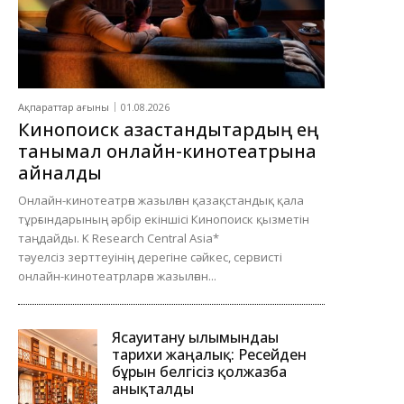
Ақпараттар ағыны
01.08.2026
Кинопоиск қазақстандықтардың ең
танымал онлайн-кинотеатрына
айналды
Онлайн-кинотеатрға жазылған қазақстандық қала
тұрғындарының әрбір екіншісі Кинопоиск қызметін
таңдайды. K Research Central Asia*
тәуелсіз зерттеуінің дерегіне сәйкес, сервисті
онлайн-кинотеатрларға жазылған...
Ясауитану ғылымындағы
тарихи жаңалық: Ресейден
бұрын белгісіз қолжазба
анықталды