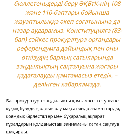
бюллетеньдерді беру ӘҚБтК-нің 108
және 110-баптары бойынша
жауаптылыққа әкеп соғатынына да
назар аударамыз. Конституцияға (83-
бап) сәйкес прокуратура органдары
референдумға дайындық пен оны
өткізудің барлық сатыларында
заңдылықтың сақталуына жоғары
қадағалауды қамтамасыз етеді», –
делінген хабарламада.
Бас прокуратура заңдылықты қамтамасыз ету және
құқық бұзудың алдын алу мақсатында азаматтарды,
қоғамдық бірлестіктер мен бұқаралық ақпарат
құралдарын қолданыстағы заңнаманы қатаң сақтауға
шақырды.