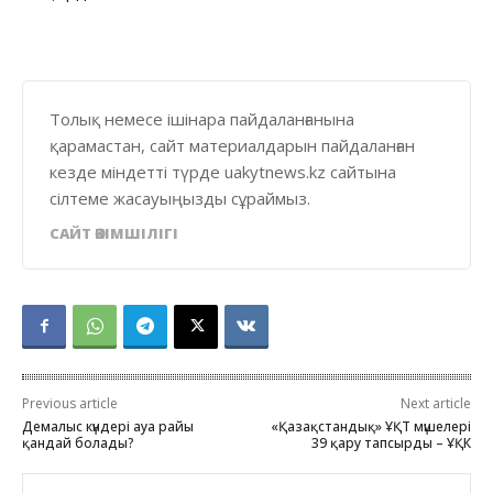
Толық немесе ішінара пайдаланғанына
қарамастан, сайт материалдарын пайдаланған
кезде міндетті түрде uakytnews.kz сайтына
сілтеме жасауыңызды сұраймыз.
САЙТ ӘКІМШІЛІГІ
Previous article
Next article
Демалыс күндері ауа райы
«Қазақстандық» ҰҚТ мүшелері
қандай болады?
39 қару тапсырды – ҰҚК