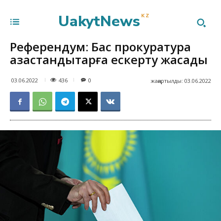
UakytNews
KZ
Референдум: Бас прокуратура
қазақстандықтарға ескерту жасады
436
03.06.2022
0
жаңартылды:
03.06.2022