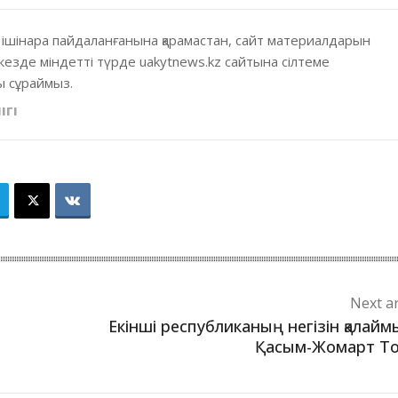
 ішінара пайдаланғанына қарамастан, сайт материалдарын
кезде міндетті түрде uakytnews.kz сайтына сілтеме
 сұраймыз.
ІГІ
Next ar
Екінші республиканың негізін қалайм
Қасым-Жомарт То