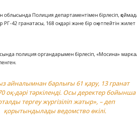
н облысында Полиция департаментімен бірлесіп, қоймад
ір РГ-42 гранатасы, 168 оқ-дәрі және бір оқ өтпейтін жилет
ысында полиция органдарымен бірлесіп, «Мосина» марк
ленген.
ыз айналымнан барлығы 61 қару, 13 гранат
0 оқ-дәрі тәркіленді. Осы деректер бойынша
оталды тергеу жүргізіліп жатыр», – деп
қорытындылады ведомство өкілі.