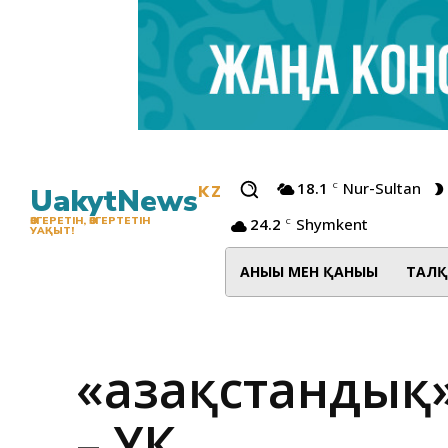
18.1
Nur-Sultan
C
UakytNews
KZ
24.2
Shymkent
ӨЗГЕРЕТІН, ӨЗГЕРТЕТІН
C
УАҚЫТ!
АНЫҒЫ МЕН ҚАНЫҒЫ
ТАЛҚ
«Қазақстандық
– ҰҚК