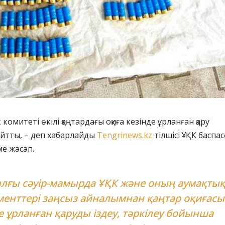
ік комитеті өкілі қаңтардағы оқиға кезінде ұрланған қару
айтты, – деп хабарлайды
Tengrinews.kz
тілшісі ҰҚК баспас
ме жасап.
лғы сәуір-мамырда ҰҚК және оның аумақтық
менттері заңсыз айналымнан қаңтар оқиғасы
е ұрланған қаруды іздеу, тәркілеу бойынша