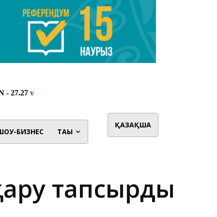
ҚАЗАҚША
ШОУ-БИЗНЕС
ТАҒЫ
 қару тапсырды