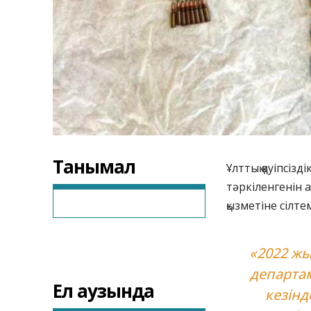
Танымал
Ұлттық қауіпсізд
тәркіленгенін 
қызметіне сілте
«2022 жы
департа
Ел аузында
кезінд