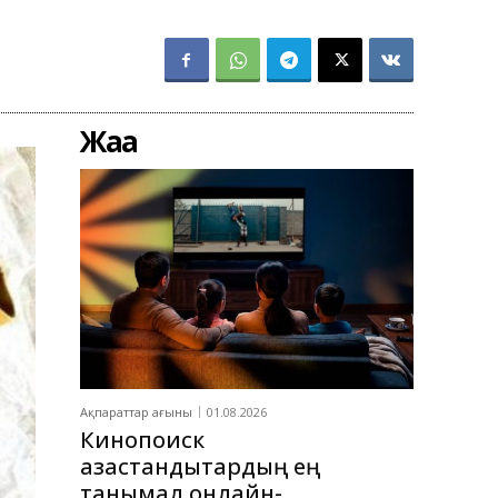
Жаңа
Ақпараттар ағыны
01.08.2026
Кинопоиск
қазақстандықтардың ең
танымал онлайн-