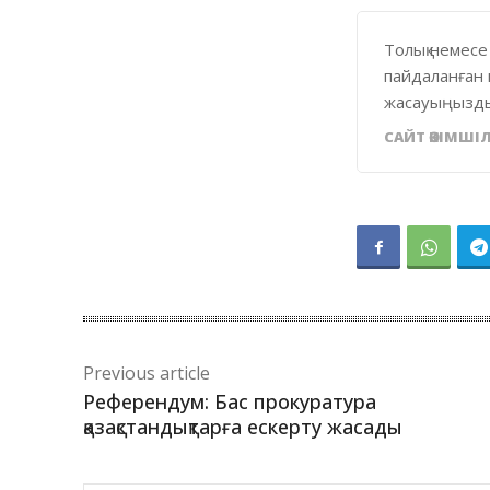
Толық немесе
пайдаланған 
жасауыңызды
САЙТ ӘКІМШІЛ
Previous article
Референдум: Бас прокуратура
қазақстандықтарға ескерту жасады