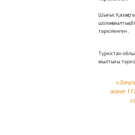
Шығыс Қазақста
шолақ мылтық, б
тәркіленген .
Түркістан обл
мылтығы тәркі
«Заңс
және 117
с