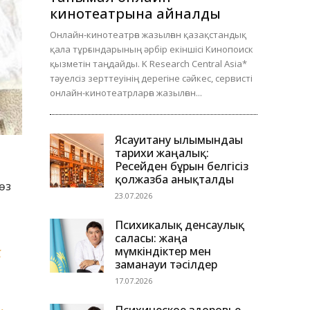
кинотеатрына айналды
Онлайн-кинотеатрға жазылған қазақстандық
қала тұрғындарының әрбір екіншісі Кинопоиск
қызметін таңдайды. K Research Central Asia*
тәуелсіз зерттеуінің дерегіне сәйкес, сервисті
онлайн-кинотеатрларға жазылған...
Ясауитану ғылымындағы
тарихи жаңалық:
Ресейден бұрын белгісіз
қолжазба анықталды
өз
23.07.2026
Психикалық денсаулық
саласы: жаңа
мүмкіндіктер мен
заманауи тәсілдер
17.07.2026