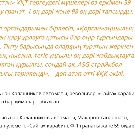
тан» ҰҚТ тергеудегі мүшелері өз еркімен 39
шу гранат, 1 оқ-дәрі және 98 оқ-дәрі тапсырды.
 органдарымен бірлесіп, «Қорған»аңшылық
ен қару ұрлауға қатысы бар өңір тұрғындары
. Тінту барысында олардың тұратын жерінен
қ нысана, тегіс ұңғылы оқ-дәрі жабдықтауға
лған құрылғы, сондай-ақ, ASG страйкбол
ғы тәркіленді», – деп атап өтті ҰҚК өкілі.
нан Калашников автоматы, револьвер, «Сайга» караби
ісі бар қоймалар табылған.
ысынан Калашников автоматы, Макаров тапаншасы,
-пулеметі, «Сайга» карабині, Ф-1 гранаты және 59 оқ-дәр