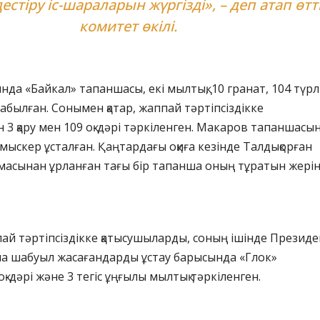
естіру іс-шараларын жүргізді», – деп атап өтт
комитет өкілі.
да «Байкал» тапаншасы, екі мылтық, 10 гранат, 104 түрл
табылған. Сонымен қатар, жаппай тәртіпсіздікке
 3 қару мен 109 оқ-дәрі тәркіленген. Макаров тапаншасы
лмыскер ұсталған. Қаңтардағы оқиға кезінде Талдықорған
масынан ұрланған тағы бір тапанша оның тұратын жері
й тәртіпсіздікке қатысушыларды, соның ішінде Президе
а шабуыл жасағандарды ұстау барысында «Глок»
қ-дәрі және 3 тегіс ұңғылы мылтық тәркіленген.