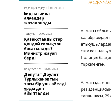
жедел-ізд
Редакция таңдауы
06.09.2023
Енді көп әйел
алғандар
жазаланады
Алматы облысын
Таңдаулы
06.09.2023
калибр оқ-дәрі 
Қазақстандықтар
қандай салықтан
қатысушылардан
босатылады?
сату кезінде қы
Министр жауап
Полиция басқар
берді
тәркіленген.
Uakyt Stories
06.09.2023
Депутат Дәулет
Тұрлыхановтың
Алматыда жаппа
тағы бір ұлы әйелді
ұрды деп
резиденциясын
айыпталды
тапаншасы, 29 о