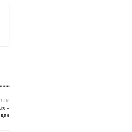
ticle
ыз –
қаев