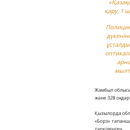
«Қазақс
қару, 1 
Полиция
дүкенін
ұсталды
оптикалы
арна
мылты
Жамбыл облысы
және 328 оқ-дәр
Қызылорда обл
«Борз» тапанша
тәркіленген.