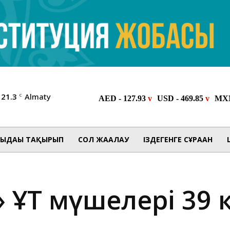
21.3
Almaty
C
ЫДАҒЫ ТАҚЫРЫП
СОЛ ЖАҒАЛАУ
ІЗДЕГЕНГЕ СҰРАҒАН
» ҰҚТ мүшелері 39