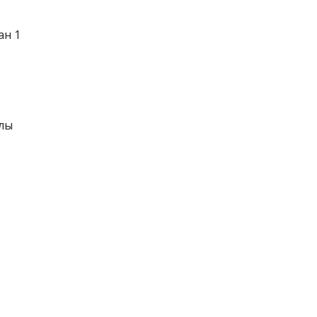
ан 1
алы