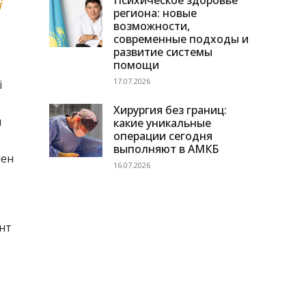
Психическое здоровье
і
региона: новые
возможности,
современные подходы и
развитие системы
помощи
17.07.2026
і
Хирургия без границ:
н
какие уникальные
операции сегодня
выполняют в АМКБ
нен
16.07.2026
нт